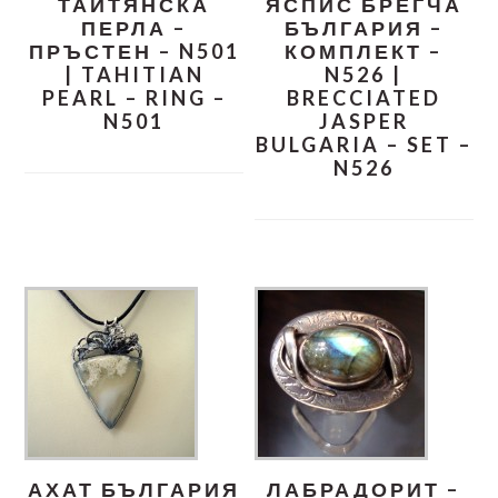
ТАИТЯНСКА
ЯСПИС БРЕГЧА
ПЕРЛА –
БЪЛГАРИЯ –
ПРЪСТЕН – N501
КОМПЛЕКТ –
| TAHITIAN
N526 |
PEARL – RING –
BRECCIATED
N501
JASPER
BULGARIA – SET –
N526
АХАТ БЪЛГАРИЯ
ЛАБРАДОРИТ –