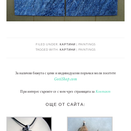
FILED UNDER:
КАРТИНИ | PAINTINGS
TAGGED WITH:
КАРТИНИ | PAINTINGS
За налични бижута с цени и индивидуални поръчки моля посетете
GotiShop.com
При интерес сърежте се с мен чрез страницата за
Контакт
ОЩЕ ОТ САЙТА: