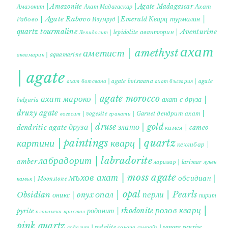
Ахат
Амазонит | Amazonite
Ахат Мадагаскар | Agate Madagascar
Кварц турмалин |
Рабово | Agate Rabovo
Изумруд | Emerald
quartz tourmaline
авантюрин | Aventurine
Лепидолит | lepidolite
ахат
аметист | amethyst
аквамарин | aquamarine
| agate
ахат ботсвана | agate botswana
ахат българия | agate
ахат мароко | agate morocco
ахат с друза |
bulgaria
druzy agate
дендрит ахат |
гранати | Garnet
вогесит | vogesite
друза | druse
злато | gold
dendritic agate
камея | cameo
картини | paintings
кварц | quartz
кехлибар |
лабрадорит | labradorite
amber
ларимар | larimar
лунен
мъхов ахат | moss agate
обсидиан |
камък | Moonstone
опал | opal
перли | Pearls
Obsidian
оникс | onyx
пирит |
розов кварц |
родонит | rhodonite
pyrite
планински кристал
pink quartz
содалит | sodalite
сонора сънрайз | sonora sunrise