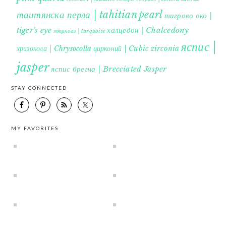
таитянска перла | tahitian pearl
тигрово око |
tiger's eye
халцедон | Chalcedony
тюркоаз | turquoise
яспис |
хризокола | Chrysocolla
цирконий | Cubic zirconia
jasper
яспис брегча | Brecciated Jasper
STAY CONNECTED
MY FAVORITES