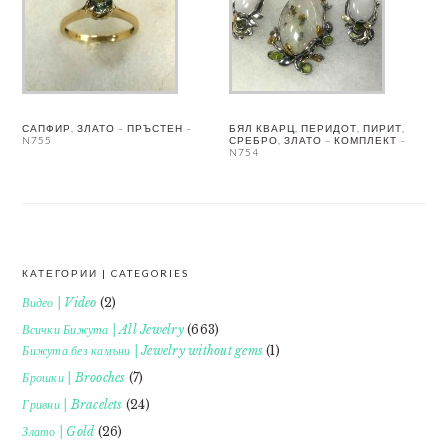
САПФИР, ЗЛАТО – ПРЪСТЕН –
БЯЛ КВАРЦ, ПЕРИДОТ, ПИРИТ,
N755
СРЕБРО, ЗЛАТО – КОМПЛЕКТ –
N754
КАТЕГОРИИ | CATEGORIES
FOOTER
Видео | Video
(2)
Всички Бижута | All Jewelry
(663)
Бижута без камъни | Jewelry without gems
(1)
Брошки | Brooches
(7)
Гривни | Bracelets
(24)
Злато | Gold
(26)