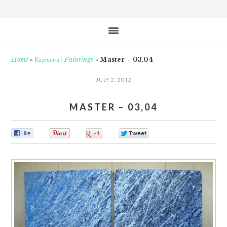
Home
»
Картини | Paintings
»
Master – 03,04
JULY 2, 2012
MASTER – 03,04
0
0
0
0