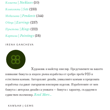
Колиета | Necklaces
(10)
Комплекти | Sets
(233)
Медальони | Pendants
(544)
Обеци | Earrings
(237)
Пръстени | Rings
(212)
Картини | Paintings
(38)
IRENA GANCHEVA
Xудожник и майстор ювелир. Представените на вашето
внимание бижута са изцяло ръчна изработка от сребро проба 925 и
естествени камъни. Авторският дизайн, уникалните камъни и прецизната
изработка създават съвършени ювелирни изделия. Изработените от мен
бижута с авторски дизайн са уникати – бижута с характер, създадени в
единствен екземпляр.
Read More…
КАМЪНИ | GEMS