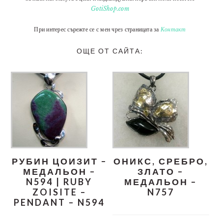
GotiShop.com
При интерес сърежте се с мен чрез страницата за
Контакт
ОЩЕ ОТ САЙТА:
РУБИН ЦОИЗИТ –
ОНИКС, СРЕБРО,
МЕДАЛЬОН –
ЗЛАТО –
N594 | RUBY
МЕДАЛЬОН –
ZOISITE –
N757
PENDANT – N594