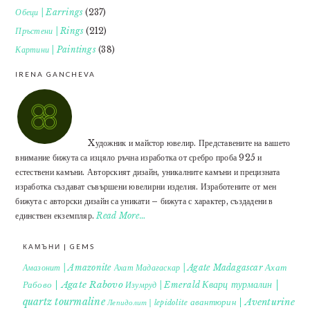
Обеци | Earrings
(237)
Пръстени | Rings
(212)
Картини | Paintings
(38)
IRENA GANCHEVA
Xудожник и майстор ювелир. Представените на вашето
внимание бижута са изцяло ръчна изработка от сребро проба 925 и
естествени камъни. Авторският дизайн, уникалните камъни и прецизната
изработка създават съвършени ювелирни изделия. Изработените от мен
бижута с авторски дизайн са уникати – бижута с характер, създадени в
единствен екземпляр.
Read More…
КАМЪНИ | GEMS
Ахат
Амазонит | Amazonite
Ахат Мадагаскар | Agate Madagascar
Кварц турмалин |
Рабово | Agate Rabovo
Изумруд | Emerald
quartz tourmaline
авантюрин | Aventurine
Лепидолит | lepidolite