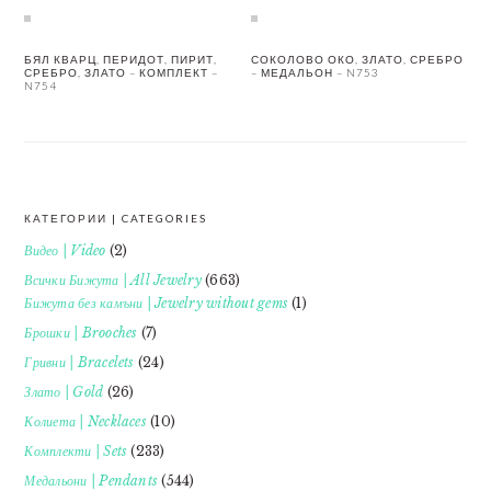
БЯЛ КВАРЦ, ПЕРИДОТ, ПИРИТ,
СОКОЛОВО ОКО, ЗЛАТО, СРЕБРО
СРЕБРО, ЗЛАТО – КОМПЛЕКТ –
– МЕДАЛЬОН – N753
N754
КАТЕГОРИИ | CATEGORIES
FOOTER
Видео | Video
(2)
Всички Бижута | All Jewelry
(663)
Бижута без камъни | Jewelry without gems
(1)
Брошки | Brooches
(7)
Гривни | Bracelets
(24)
Злато | Gold
(26)
Колиета | Necklaces
(10)
Комплекти | Sets
(233)
Медальони | Pendants
(544)