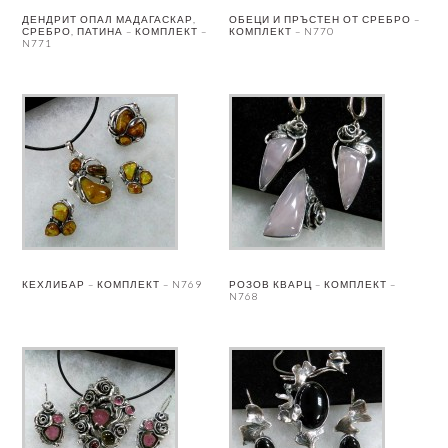
ДЕНДРИТ ОПАЛ МАДАГАСКАР,
ОБЕЦИ И ПРЪСТЕН ОТ СРЕБРО –
СРЕБРО, ПАТИНА – КОМПЛЕКТ –
КОМПЛЕКТ – N770
N771
КЕХЛИБАР – КОМПЛЕКТ – N769
РОЗОВ КВАРЦ – КОМПЛЕКТ –
N768