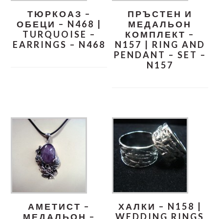
ТЮРКОАЗ –
ПРЪСТЕН И
ОБЕЦИ – N468 |
МЕДАЛЬОН
TURQUOISE –
КОМПЛЕКТ –
EARRINGS – N468
N157 | RING AND
PENDANT – SET –
N157
АМЕТИСТ –
ХАЛКИ – N158 |
МЕДАЛЬОН –
WEDDING RINGS