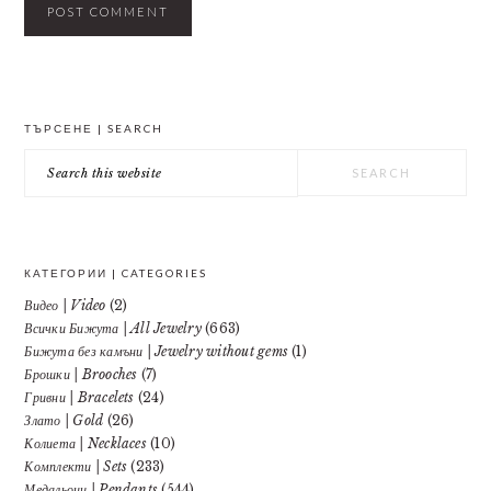
PRIMARY
ТЪРСЕНЕ | SEARCH
SIDEBAR
Search
this
website
КАТЕГОРИИ | CATEGORIES
Видео | Video
(2)
Всички Бижута | All Jewelry
(663)
Бижута без камъни | Jewelry without gems
(1)
Брошки | Brooches
(7)
Гривни | Bracelets
(24)
Злато | Gold
(26)
Колиета | Necklaces
(10)
Комплекти | Sets
(233)
Медальони | Pendants
(544)