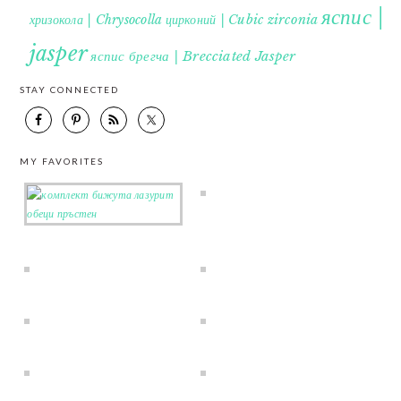
яспис |
хризокола | Chrysocolla
цирконий | Cubic zirconia
jasper
яспис брегча | Brecciated Jasper
STAY CONNECTED
MY FAVORITES