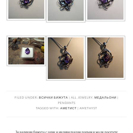
FILED UNDER:
ВСИЧКИ БИЖУТА | ALL JEWELRY
,
МЕДАЛЬОНИ |
PENDANTS
TAGGED WITH:
АМЕТИСТ | AMETHYST
За налични бижута с цени и индивидуални поръчки моля посетете