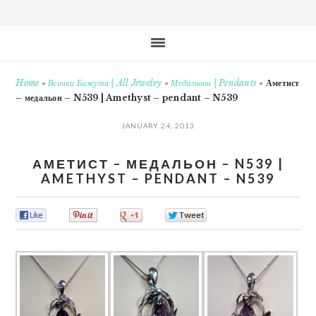
Home
»
Всички Бижута | All Jewelry
»
Медальони | Pendants
»
Аметист
– медальон – N539 | Amethyst – pendant – N539
JANUARY 24, 2013
АМЕТИСТ – МЕДАЛЬОН – N539 |
AMETHYST – PENDANT – N539
0
0
0
0