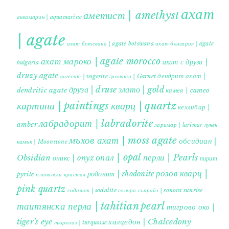
ахат
аметист | amethyst
аквамарин | aquamarine
| agate
ахат ботсвана | agate botswana
ахат българия | agate
ахат мароко | agate morocco
ахат с друза |
bulgaria
druzy agate
дендрит ахат |
гранати | Garnet
вогесит | vogesite
друза | druse
злато | gold
dendritic agate
камея | cameo
картини | paintings
кварц | quartz
кехлибар |
лабрадорит | labradorite
amber
ларимар | larimar
лунен
мъхов ахат | moss agate
обсидиан |
камък | Moonstone
опал | opal
перли | Pearls
Obsidian
оникс | onyx
пирит |
розов кварц |
родонит | rhodonite
pyrite
планински кристал
pink quartz
содалит | sodalite
сонора сънрайз | sonora sunrise
таитянска перла | tahitian pearl
тигрово око |
tiger's eye
халцедон | Chalcedony
тюркоаз | turquoise