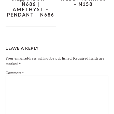
N686 |
– N158
AMETHYST –
PENDANT – N686
READER
LEAVE A REPLY
INTERACTIONS
Your email address will not be published.
Required fields are
marked
*
Comment
*