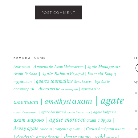
КАМЪНИ | GEMS
S
Амазонит | Amazonite
Ахат Мадагаскар | Agate Madagascar
Кварц
Ахат Рабово | Agate Rabovo
Изумруд | Emerald
турмалин | quartz tourmaline
Лепидолит | lepidolite
M
авантюрин | Aventurine
аквамарин | aquamarine
ахат | agate
аметист | amethyst
ахат ботсвана | agate botswana
ахат българия | agate bulgaria
ахат мароко | agate morocco
ахат с друза |
druzy agate
дендрит ахат
гранати | Garnet
вогесит | vogesite
друза | druse
злато | gold
| dendritic agate
камея |