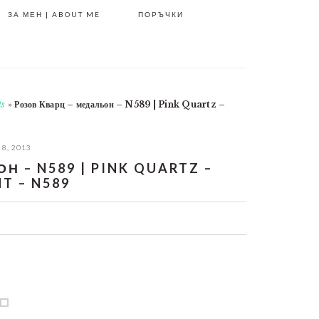
ЗА МЕН | ABOUT ME
ПОРЪЧКИ
ts
»
Розов Кварц – медальон – N589 | Pink Quartz –
 8, 2013
 – N589 | PINK QUARTZ –
T – N589