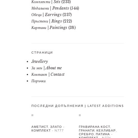
Комплекти | Sets
(233)
Медальони | Pendants
(544)
Обеци | Earrings
(237)
Пръстени | Rings
(212)
Картини | Paintings
(38)
СТРАНИЦИ
Jewellery
За мен | About me
Контакт | Contact
Поръчки
ПОСЛЕДНИ ДОПЪЛНЕНИЯ | LATEST ADDITIONS
АМЕТИСТ, ЗЛАТО –
ГРАВИРАНА КОСТ,
КОМПЛЕКТ – N777
ГРАНАТИ, КЕХЛИБАР,
СРЕБРО, ПАТИНА –
КОМПЛЕКТ – N776