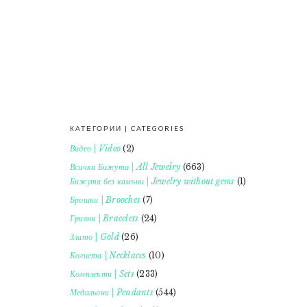
КАТЕГОРИИ | CATEGORIES
FOOTER
Видео | Video
(2)
Всички Бижута | All Jewelry
(663)
Бижута без камъни | Jewelry without gems
(1)
Брошки | Brooches
(7)
Гривни | Bracelets
(24)
Злато | Gold
(26)
Колиета | Necklaces
(10)
Комплекти | Sets
(233)
Медальони | Pendants
(544)