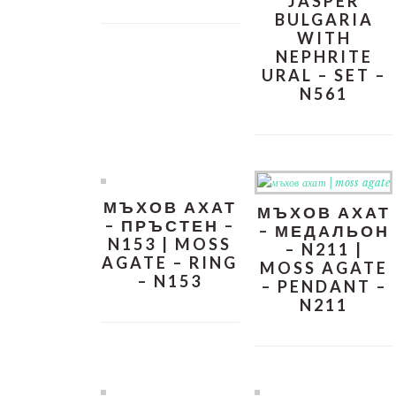
JASPER
BULGARIA
WITH
NEPHRITE
URAL – SET –
N561
МЪХОВ АХАТ
МЪХОВ АХАТ
– ПРЪСТЕН –
– МЕДАЛЬОН
N153 | MOSS
– N211 |
AGATE – RING
MOSS AGATE
– N153
– PENDANT –
N211