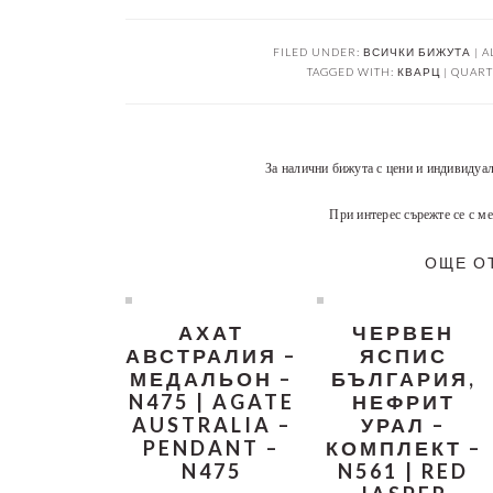
FILED UNDER:
ВСИЧКИ БИЖУТА | A
TAGGED WITH:
КВАРЦ | QUART
За налични бижута с цени и индивидуа
При интерес сърежте се с ме
ОЩЕ О
АХАТ
ЧЕРВЕН
АВСТРАЛИЯ –
ЯСПИС
МЕДАЛЬОН –
БЪЛГАРИЯ,
N475 | AGATE
НЕФРИТ
AUSTRALIA –
УРАЛ –
PENDANT –
КОМПЛЕКТ –
N475
N561 | RED