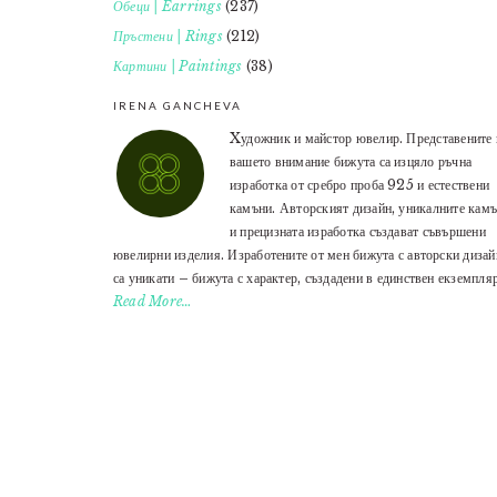
Обеци | Earrings
(237)
Пръстени | Rings
(212)
Картини | Paintings
(38)
IRENA GANCHEVA
Xудожник и майстор ювелир. Представените 
вашето внимание бижута са изцяло ръчна
изработка от сребро проба 925 и естествени
камъни. Авторският дизайн, уникалните кам
и прецизната изработка създават съвършени
ювелирни изделия. Изработените от мен бижута с авторски дизай
са уникати – бижута с характер, създадени в единствен екземпляр
Read More…