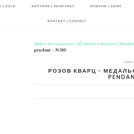
 | GOLD
КАРТИНИ | PAINTINGS
КАМЪНИ | GEMS
КОНТАКТ | CONTACT
Home
»
Всички Бижута | All Jewelry
»
Медальони | Pendan
pendant – N589
APRIL
РОЗОВ КВАРЦ – МЕДАЛЬОН
PENDAN
0
0
0
0