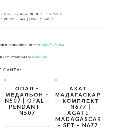
LL JEWELRY
,
МЕДАЛЬОНИ | PENDANTS
Z
,
РОЗОВ КВАРЦ | PINK QUARTZ
лни поръчки моля посетете
GotiShop.com
н чрез страницата за
Контакт
Т САЙТА:
ОПАЛ –
АХАТ
МЕДАЛЬОН –
МАДАГАСКАР
N507 | OPAL –
– КОМПЛЕКТ
PENDANT –
– N677 |
N507
AGATE
MADAGASCAR
– SET – N677