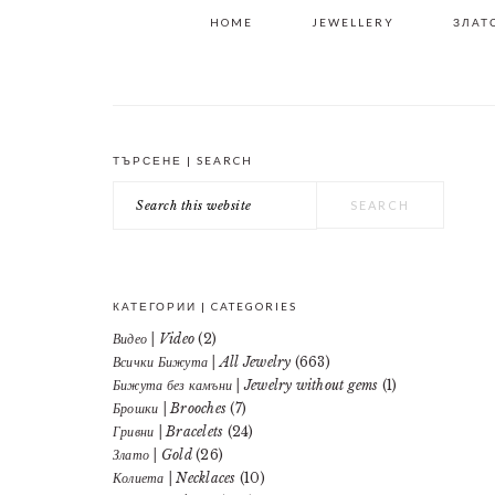
HOME
JEWELLERY
ЗЛАТО
ТЪРСЕНЕ | SEARCH
PRIMARY
Search
SIDEBAR
this
website
КАТЕГОРИИ | CATEGORIES
Видео | Video
(2)
Всички Бижута | All Jewelry
(663)
Бижута без камъни | Jewelry without gems
(1)
Брошки | Brooches
(7)
Гривни | Bracelets
(24)
Злато | Gold
(26)
Колиета | Necklaces
(10)