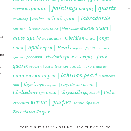
картини | paintings
кварц | quartz
cameo
лабрадорит | labradorite
кехлибар | amber
мъхов ахат |
ларимар | larimar
лунен камък | Moonstone
на
moss agate
обсидиан | Obsidian
оникс | onyx
опал | opal
перли | Pearls
пирит | pyrite
планински
ъни
розов кварц | pink
родонит | rhodonite
кристал
quartz
содалит | sodalite
сонора сънрайз | sonora sunrise
н
.
таитянска перла | tahitian pearl
тигрово
око | tiger's eye
халцедон |
тюркоаз | turquoise
Chalcedony
хризокола | Chrysocolla
цирконий | Cubic
яспис | jasper
яспис брегча |
zirconia
Brecciated Jasper
COPYRIGHT© 2026 ·
BRUNCH PRO THEME
BY
DG