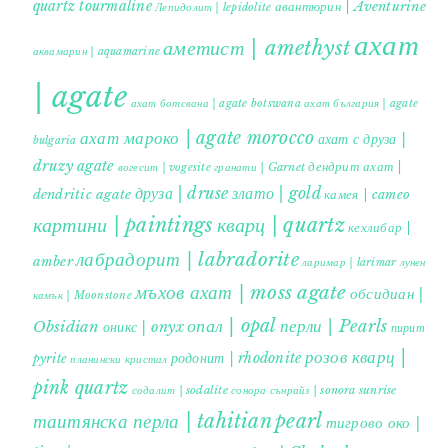
quartz tourmaline
авантюрин | Aventurine
Лепидолит | lepidolite
ахат
аметист | amethyst
аквамарин | aquamarine
| agate
ахат ботсвана | agate botswana
ахат българия | agate
ахат мароко | agate morocco
ахат с друза |
bulgaria
druzy agate
дендрит ахат |
гранати | Garnet
вогесит | vogesite
друза | druse
злато | gold
dendritic agate
камея | cameo
картини | paintings
кварц | quartz
кехлибар |
лабрадорит | labradorite
amber
ларимар | larimar
лунен
мъхов ахат | moss agate
обсидиан |
камък | Moonstone
опал | opal
перли | Pearls
Obsidian
оникс | onyx
пирит |
розов кварц |
родонит | rhodonite
pyrite
планински кристал
pink quartz
содалит | sodalite
сонора сънрайз | sonora sunrise
таитянска перла | tahitian pearl
тигрово око |