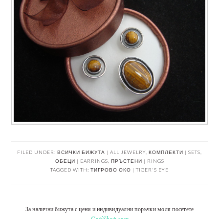
FILED UNDER:
ВСИЧКИ БИЖУТА | ALL JEWELRY
,
КОМПЛЕКТИ | SETS
,
ОБЕЦИ | EARRINGS
,
ПРЪСТЕНИ | RINGS
TAGGED WITH:
ТИГРОВО ОКО | TIGER'S EYE
За налични бижута с цени и индивидуални поръчки моля посетете