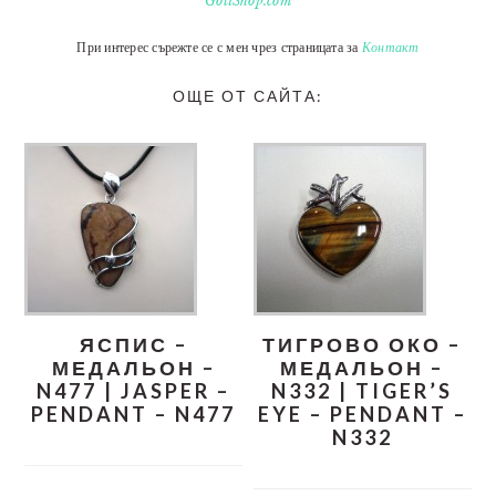
GotiShop.com
При интерес сърежте се с мен чрез страницата за
Контакт
ОЩЕ ОТ САЙТА:
ЯСПИС –
ТИГРОВО ОКО –
МЕДАЛЬОН –
МЕДАЛЬОН –
N477 | JASPER –
N332 | TIGER’S
PENDANT – N477
EYE – PENDANT –
N332