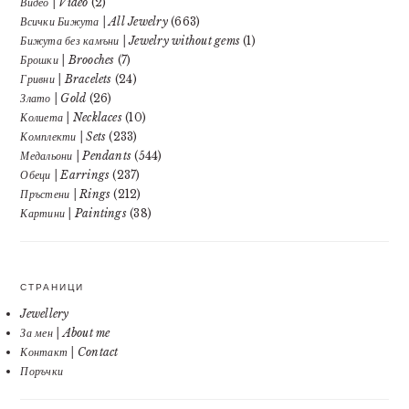
Видео | Video
(2)
Всички Бижута | All Jewelry
(663)
Бижута без камъни | Jewelry without gems
(1)
Брошки | Brooches
(7)
Гривни | Bracelets
(24)
Злато | Gold
(26)
Колиета | Necklaces
(10)
Комплекти | Sets
(233)
Медальони | Pendants
(544)
Обеци | Earrings
(237)
Пръстени | Rings
(212)
Картини | Paintings
(38)
СТРАНИЦИ
Jewellery
За мен | About me
Контакт | Contact
Поръчки