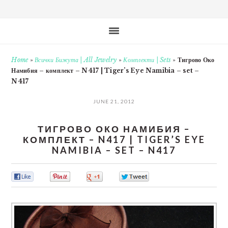
Home
»
Всички Бижута | All Jewelry
»
Комплекти | Sets
»
Тигрово Око
Намибия – комплект – N417 | Tiger’s Eye Namibia – set –
N417
JUNE 21, 2012
ТИГРОВО ОКО НАМИБИЯ –
КОМПЛЕКТ – N417 | TIGER’S EYE
NAMIBIA – SET – N417
0
0
0
0