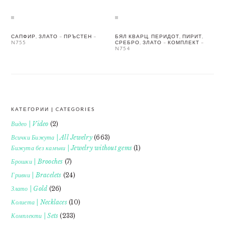
САПФИР, ЗЛАТО – ПРЪСТЕН –
БЯЛ КВАРЦ, ПЕРИДОТ, ПИРИТ,
N755
СРЕБРО, ЗЛАТО – КОМПЛЕКТ –
N754
КАТЕГОРИИ | CATEGORIES
FOOTER
Видео | Video
(2)
Всички Бижута | All Jewelry
(663)
Бижута без камъни | Jewelry without gems
(1)
Брошки | Brooches
(7)
Гривни | Bracelets
(24)
Злато | Gold
(26)
Колиета | Necklaces
(10)
Комплекти | Sets
(233)