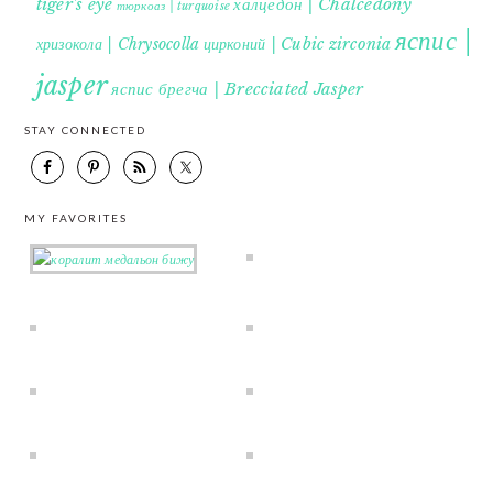
tiger's eye
халцедон | Chalcedony
тюркоаз | turquoise
яспис |
хризокола | Chrysocolla
цирконий | Cubic zirconia
jasper
яспис брегча | Brecciated Jasper
STAY CONNECTED
MY FAVORITES