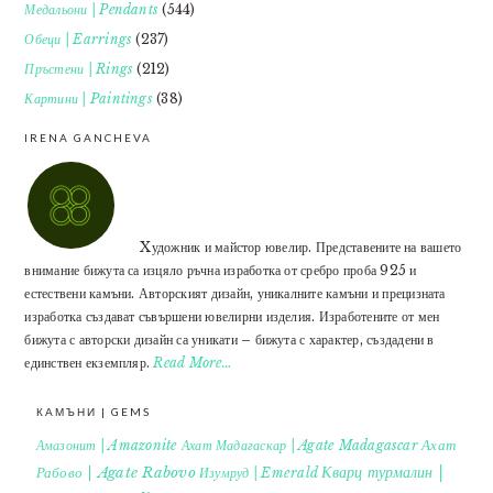
Медальони | Pendants
(544)
Обеци | Earrings
(237)
Пръстени | Rings
(212)
Картини | Paintings
(38)
IRENA GANCHEVA
Xудожник и майстор ювелир. Представените на вашето
внимание бижута са изцяло ръчна изработка от сребро проба 925 и
естествени камъни. Авторският дизайн, уникалните камъни и прецизната
изработка създават съвършени ювелирни изделия. Изработените от мен
бижута с авторски дизайн са уникати – бижута с характер, създадени в
единствен екземпляр.
Read More…
КАМЪНИ | GEMS
Ахат
Амазонит | Amazonite
Ахат Мадагаскар | Agate Madagascar
Кварц турмалин |
Рабово | Agate Rabovo
Изумруд | Emerald