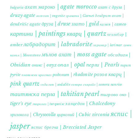
ахат мароко | agate morocco
ахат с друза |
bulgaria
druzy agate
дендрит ахат |
гранати | Garnet
вогесит | vogesite
друза | druse
злато | gold
dendritic agate
камея | cameo
картини | paintings
кварц | quartz
кехлибар |
лабрадорит | labradorite
amber
ларимар | larimar
лунен
мъхов ахат | moss agate
обсидиан |
камък | Moonstone
опал | opal
перли | Pearls
Obsidian
оникс | onyx
пирит |
розов кварц |
родонит | rhodonite
pyrite
планински кристал
pink quartz
содалит | sodalite
сонора сънрайз | sonora sunrise
таитянска перла | tahitian pearl
тигрово око |
tiger's eye
халцедон | Chalcedony
тюркоаз | turquoise
яспис |
хризокола | Chrysocolla
цирконий | Cubic zirconia
jasper
яспис брегча | Brecciated Jasper