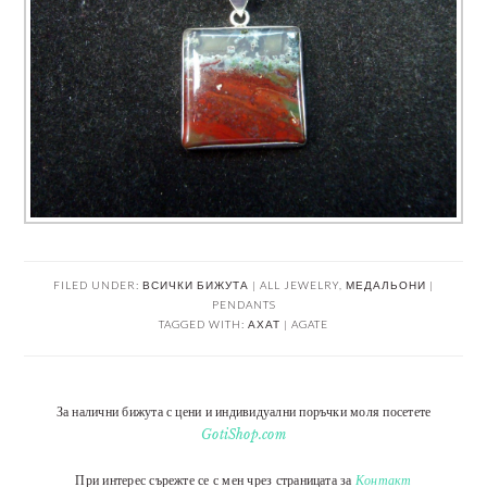
FILED UNDER:
ВСИЧКИ БИЖУТА | ALL JEWELRY
,
МЕДАЛЬОНИ |
PENDANTS
TAGGED WITH:
АХАТ | AGATE
За налични бижута с цени и индивидуални поръчки моля посетете
GotiShop.com
При интерес сърежте се с мен чрез страницата за
Контакт