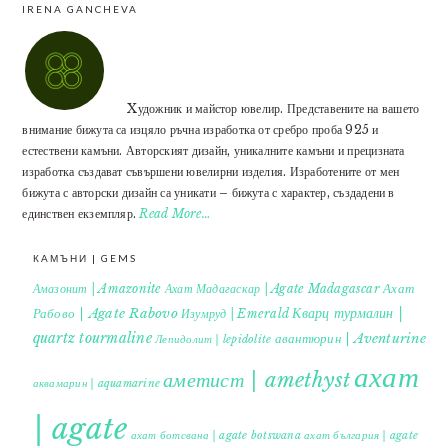
IRENA GANCHEVA
Xудожник и майстор ювелир. Представените на вашето
внимание бижута са изцяло ръчна изработка от сребро проба 925 и
естествени камъни. Авторският дизайн, уникалните камъни и прецизната
изработка създават съвършени ювелирни изделия. Изработените от мен
бижута с авторски дизайн са уникати – бижута с характер, създадени в
единствен екземпляр.
Read More…
КАМЪНИ | GEMS
Ахат
Амазонит | Amazonite
Ахат Мадагаскар | Agate Madagascar
Кварц турмалин |
Рабово | Agate Rabovo
Изумруд | Emerald
quartz tourmaline
авантюрин | Aventurine
Лепидолит | lepidolite
ахат
аметист | amethyst
аквамарин | aquamarine
| agate
ахат ботсвана | agate botswana
ахат българия | agate