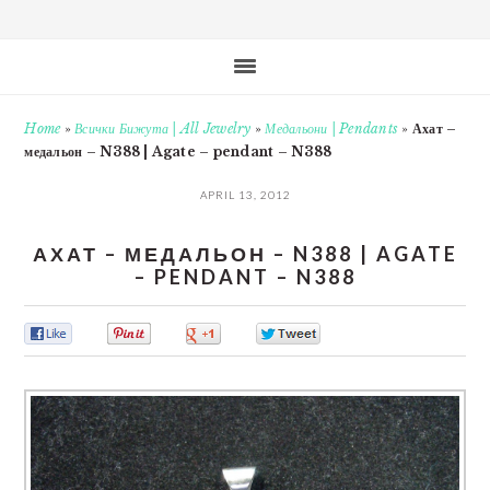
Home
»
Всички Бижута | All Jewelry
»
Медальони | Pendants
»
Ахат –
медальон – N388 | Agate – pendant – N388
APRIL 13, 2012
АХАТ – МЕДАЛЬОН – N388 | AGATE
– PENDANT – N388
0
0
0
0