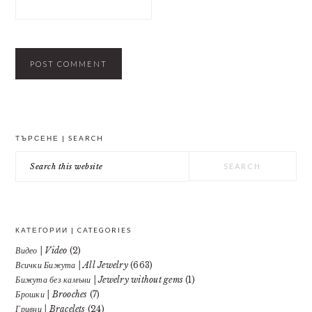
PRIMARY
ТЪРСЕНЕ | SEARCH
SIDEBAR
Search
this
website
КАТЕГОРИИ | CATEGORIES
Видео | Video
(2)
Всички Бижута | All Jewelry
(663)
Бижута без камъни | Jewelry without gems
(1)
Брошки | Brooches
(7)
Гривни | Bracelets
(24)