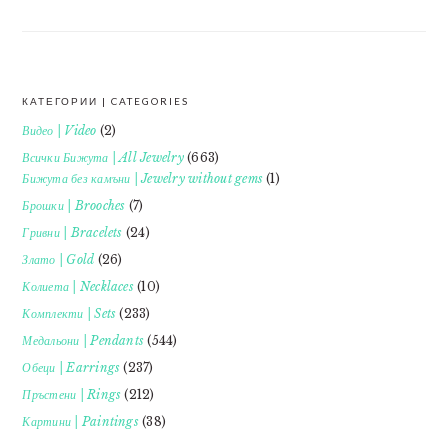
КАТЕГОРИИ | CATEGORIES
FOOTER
Видео | Video
(2)
Всички Бижута | All Jewelry
(663)
Бижута без камъни | Jewelry without gems
(1)
Брошки | Brooches
(7)
Гривни | Bracelets
(24)
Злато | Gold
(26)
Колиета | Necklaces
(10)
Комплекти | Sets
(233)
Медальони | Pendants
(544)
Обеци | Earrings
(237)
Пръстени | Rings
(212)
Картини | Paintings
(38)