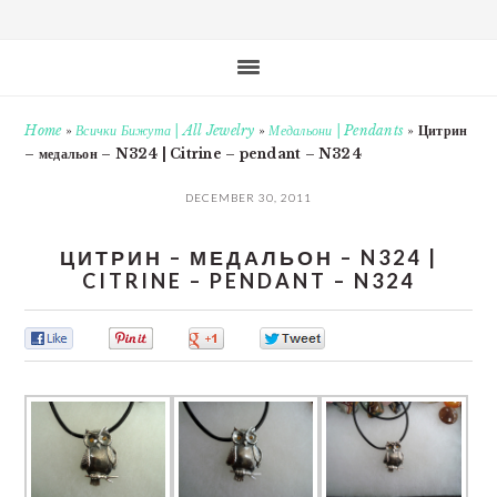
Home
»
Всички Бижута | All Jewelry
»
Медальони | Pendants
»
Цитрин
– медальон – N324 | Citrine – pendant – N324
DECEMBER 30, 2011
ЦИТРИН – МЕДАЛЬОН – N324 |
CITRINE – PENDANT – N324
0
0
0
0