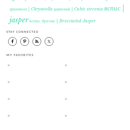
яспис |
хризокола | Chrysocolla
цирконий | Cubic zirconia
jasper
яспис брегча | Brecciated Jasper
STAY CONNECTED
MY FAVORITES