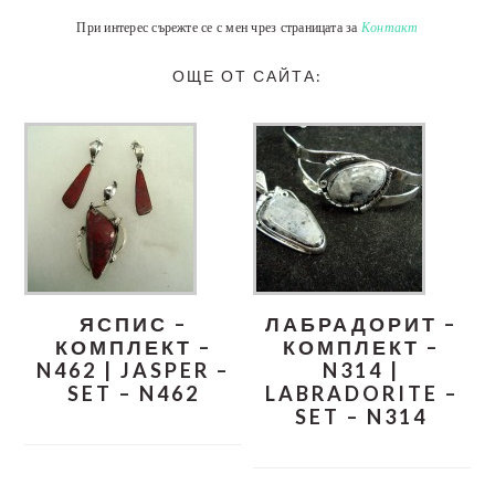
При интерес сърежте се с мен чрез страницата за
Контакт
ОЩЕ ОТ САЙТА:
ЯСПИС –
ЛАБРАДОРИТ –
КОМПЛЕКТ –
КОМПЛЕКТ –
N462 | JASPER –
N314 |
SET – N462
LABRADORITE –
SET – N314