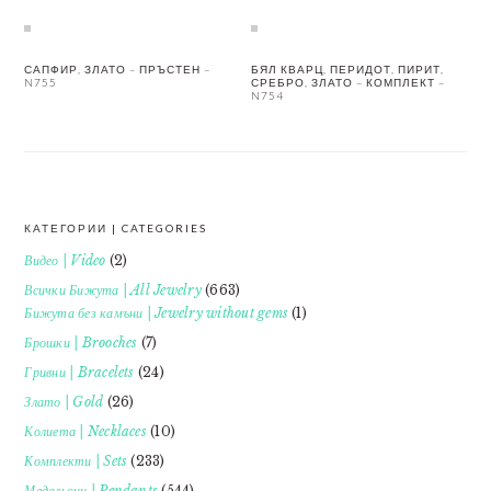
САПФИР, ЗЛАТО – ПРЪСТЕН –
БЯЛ КВАРЦ, ПЕРИДОТ, ПИРИТ,
N755
СРЕБРО, ЗЛАТО – КОМПЛЕКТ –
N754
КАТЕГОРИИ | CATEGORIES
FOOTER
Видео | Video
(2)
Всички Бижута | All Jewelry
(663)
Бижута без камъни | Jewelry without gems
(1)
Брошки | Brooches
(7)
Гривни | Bracelets
(24)
Злато | Gold
(26)
Колиета | Necklaces
(10)
Комплекти | Sets
(233)
Медальони | Pendants
(544)