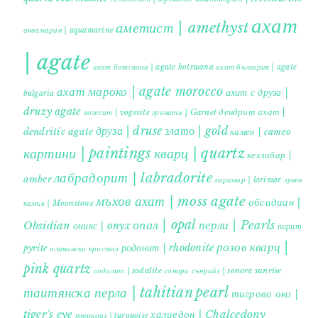
ахат
аметист | amethyst
аквамарин | aquamarine
| agate
ахат ботсвана | agate botswana
ахат българия | agate
ахат мароко | agate morocco
ахат с друза |
bulgaria
druzy agate
дендрит ахат |
гранати | Garnet
вогесит | vogesite
друза | druse
злато | gold
dendritic agate
камея | cameo
картини | paintings
кварц | quartz
кехлибар |
лабрадорит | labradorite
amber
ларимар | larimar
лунен
мъхов ахат | moss agate
обсидиан |
камък | Moonstone
опал | opal
перли | Pearls
Obsidian
оникс | onyx
пирит |
розов кварц |
родонит | rhodonite
pyrite
планински кристал
pink quartz
содалит | sodalite
сонора сънрайз | sonora sunrise
таитянска перла | tahitian pearl
тигрово око |
tiger's eye
халцедон | Chalcedony
тюркоаз | turquoise