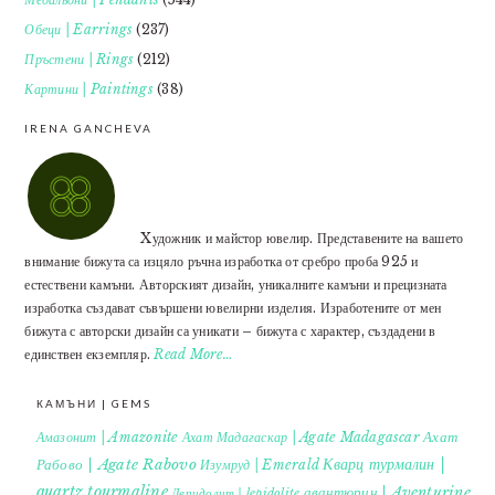
Обеци | Earrings
(237)
Пръстени | Rings
(212)
Картини | Paintings
(38)
IRENA GANCHEVA
Xудожник и майстор ювелир. Представените на вашето
внимание бижута са изцяло ръчна изработка от сребро проба 925 и
естествени камъни. Авторският дизайн, уникалните камъни и прецизната
изработка създават съвършени ювелирни изделия. Изработените от мен
бижута с авторски дизайн са уникати – бижута с характер, създадени в
единствен екземпляр.
Read More…
КАМЪНИ | GEMS
Ахат
Амазонит | Amazonite
Ахат Мадагаскар | Agate Madagascar
Кварц турмалин |
Рабово | Agate Rabovo
Изумруд | Emerald
quartz tourmaline
авантюрин | Aventurine
Лепидолит | lepidolite