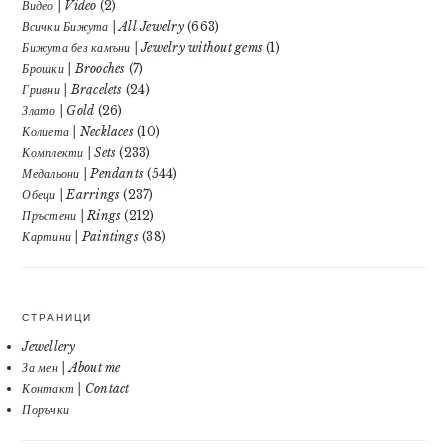
Видео | Video
(2)
Всички Бижута | All Jewelry
(663)
Бижута без камъни | Jewelry without gems
(1)
Брошки | Brooches
(7)
Гривни | Bracelets
(24)
Злато | Gold
(26)
Колиета | Necklaces
(10)
Комплекти | Sets
(233)
Медальони | Pendants
(544)
Обеци | Earrings
(237)
Пръстени | Rings
(212)
Картини | Paintings
(38)
СТРАНИЦИ
Jewellery
За мен | About me
Контакт | Contact
Поръчки