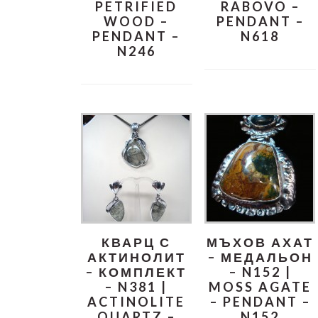
PETRIFIED
RABOVO –
WOOD –
PENDANT –
PENDANT –
N618
N246
КВАРЦ С
МЪХОВ АХАТ
АКТИНОЛИТ
– МЕДАЛЬОН
– КОМПЛЕКТ
– N152 |
– N381 |
MOSS AGATE
ACTINOLITE
– PENDANT –
QUARTZ –
N152