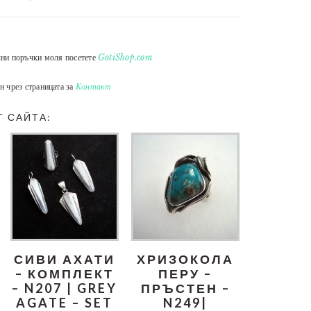
лни поръчки моля посетете
GotiShop.com
н чрез страницата за
Контакт
Т САЙТА:
СИВИ АХАТИ
ХРИЗОКОЛА
– КОМПЛЕКТ
ПЕРУ –
– N207 | GREY
ПРЪСТЕН –
AGATE – SET
N249|