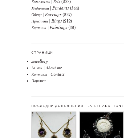
Комплекти | Sets
(233)
Медальони | Pendants
(544)
Обеци | Earrings
(237)
Пръстени | Rings
(212)
Картини | Paintings
(38)
СТРАНИЦИ
Jewellery
За мен | About me
Контакт | Contact
Поръчки
ПОСЛЕДНИ ДОПЪЛНЕНИЯ | LATEST ADDITIONS