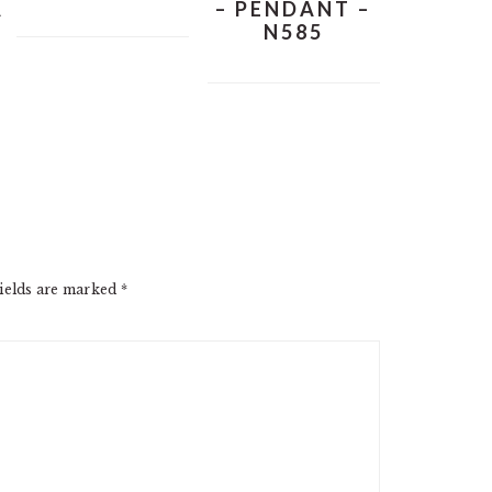
A
– PENDANT –
N585
ields are marked
*