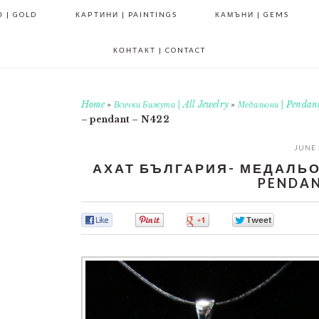
 | GOLD
КАРТИНИ | PAINTINGS
КАМЪНИ | GEMS
КОНТАКТ | CONTACT
Home
»
Всички Бижута | All Jewelry
»
Медальони | Pendan
– pendant – N422
JUNE 
АХАТ БЪЛГАРИЯ- МЕДАЛЬОН 
PENDAN
0
0
0
0