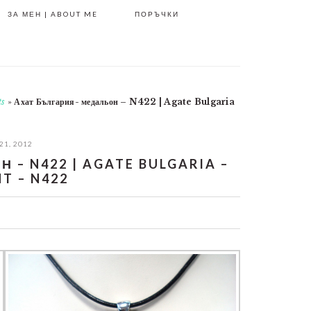
ЗА МЕН | ABOUT ME
ПОРЪЧКИ
ts
»
Ахат България- медальон – N422 | Agate Bulgaria
21, 2012
– N422 | AGATE BULGARIA –
T – N422