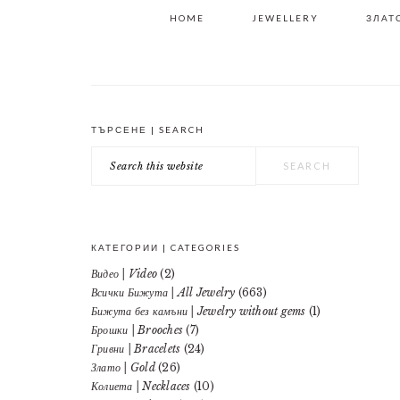
HOME
JEWELLERY
ЗЛАТО
ТЪРСЕНЕ | SEARCH
PRIMARY
Search
SIDEBAR
this
website
КАТЕГОРИИ | CATEGORIES
Видео | Video
(2)
Всички Бижута | All Jewelry
(663)
Бижута без камъни | Jewelry without gems
(1)
Брошки | Brooches
(7)
Гривни | Bracelets
(24)
Злато | Gold
(26)
Колиета | Necklaces
(10)