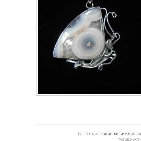
FILED UNDER:
ВСИЧКИ БИЖУТА | A
TAGGED WIT