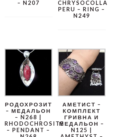
– N207
CHRYSOCOLLA
PERU – RING –
N249
РОДОХРОЗИТ
АМЕТИСТ –
– МЕДАЛЬОН
КОМПЛЕКТ
– N268 |
ГРИВНА И
RHODOCHROSITE
МЕДАЛЬОН –
– PENDANT –
N125 |
N268
AMETHYST –