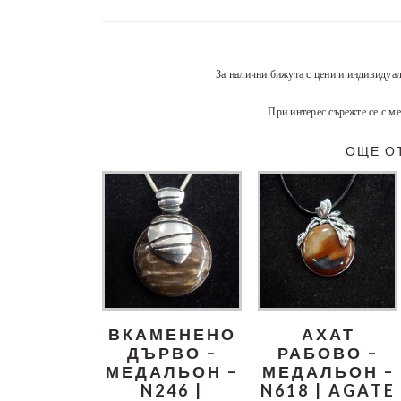
За налични бижута с цени и индивидуа
При интерес сърежте се с ме
ОЩЕ О
ВКАМЕНЕНО
АХАТ
ДЪРВО –
РАБОВО –
МЕДАЛЬОН –
МЕДАЛЬОН –
N246 |
N618 | AGATE