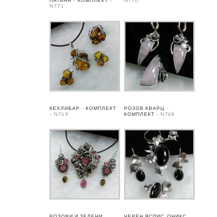
N771
КЕХЛИБАР – КОМПЛЕКТ
РОЗОВ КВАРЦ –
– N769
КОМПЛЕКТ – N768
РОЗОВИ И ЗЕЛЕНИ
ЧЕРЕН ЯСПИС, ОНИКС,