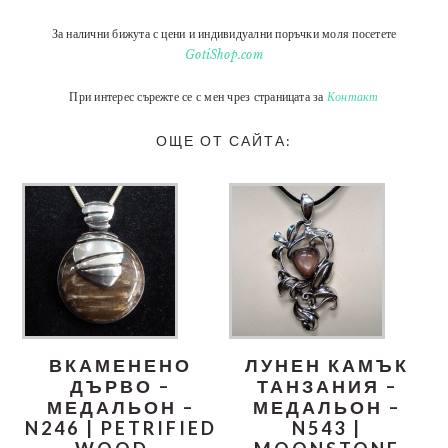
За налични бижута с цени и индивидуални поръчки моля посетете
GotiShop.com
При интерес сърежте се с мен чрез страницата за
Контакт
ОЩЕ ОТ САЙТА:
ВКАМЕНЕНО
ЛУНЕН КАМЪК
ДЪРВО –
ТАНЗАНИЯ –
МЕДАЛЬОН –
МЕДАЛЬОН –
N246 | PETRIFIED
N543 |