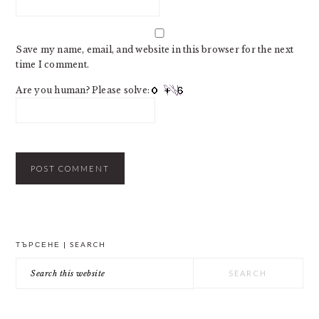
Save my name, email, and website in this browser for the next
time I comment.
Are you human? Please solve:
PRIMARY
ТЪРСЕНЕ | SEARCH
SIDEBAR
Search
this
website