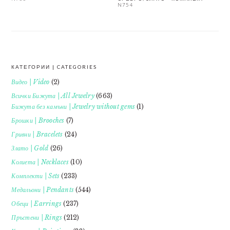
N754
КАТЕГОРИИ | CATEGORIES
FOOTER
Видео | Video
(2)
Всички Бижута | All Jewelry
(663)
Бижута без камъни | Jewelry without gems
(1)
Брошки | Brooches
(7)
Гривни | Bracelets
(24)
Злато | Gold
(26)
Колиета | Necklaces
(10)
Комплекти | Sets
(233)
Медальони | Pendants
(544)
Обеци | Earrings
(237)
Пръстени | Rings
(212)