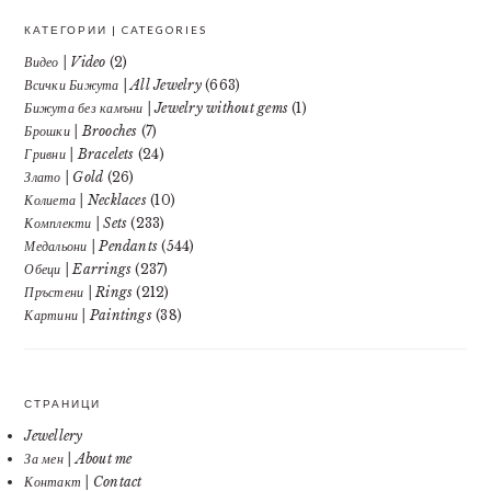
КАТЕГОРИИ | CATEGORIES
Видео | Video
(2)
Всички Бижута | All Jewelry
(663)
Бижута без камъни | Jewelry without gems
(1)
Брошки | Brooches
(7)
Гривни | Bracelets
(24)
Злато | Gold
(26)
Колиета | Necklaces
(10)
Комплекти | Sets
(233)
Медальони | Pendants
(544)
Обеци | Earrings
(237)
Пръстени | Rings
(212)
Картини | Paintings
(38)
СТРАНИЦИ
Jewellery
За мен | About me
Контакт | Contact