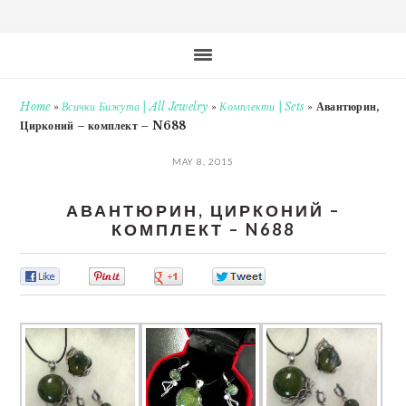
Home
»
Всички Бижута | All Jewelry
»
Комплекти | Sets
»
Авантюрин,
Цирконий – комплект – N688
MAY 8, 2015
АВАНТЮРИН, ЦИРКОНИЙ –
КОМПЛЕКТ – N688
0
0
0
0