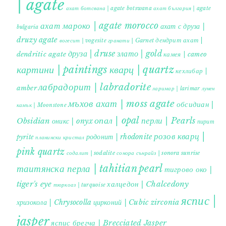
| agate
ахат ботсвана | agate botswana
ахат българия | agate
ахат мароко | agate morocco
ахат с друза |
bulgaria
druzy agate
дендрит ахат |
гранати | Garnet
вогесит | vogesite
друза | druse
злато | gold
dendritic agate
камея | cameo
картини | paintings
кварц | quartz
кехлибар |
лабрадорит | labradorite
amber
ларимар | larimar
лунен
мъхов ахат | moss agate
обсидиан |
камък | Moonstone
опал | opal
перли | Pearls
Obsidian
оникс | onyx
пирит |
розов кварц |
родонит | rhodonite
pyrite
планински кристал
pink quartz
содалит | sodalite
сонора сънрайз | sonora sunrise
таитянска перла | tahitian pearl
тигрово око |
tiger's eye
халцедон | Chalcedony
тюркоаз | turquoise
яспис |
хризокола | Chrysocolla
цирконий | Cubic zirconia
jasper
яспис брегча | Brecciated Jasper