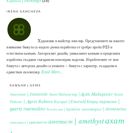
Картини | Paintings
(38)
IRENA GANCHEVA
Xудожник и майстор ювелир. Представените на вашето
внимание бижута са изцяло ръчна изработка от сребро проба 925 и
естествени камъни. Авторският дизайн, уникалните камъни и прецизната
изработка създават съвършени ювелирни изделия. Изработените от мен
бижута с авторски дизайн са уникати – бижута с характер, създадени в
единствен екземпляр.
Read More…
КАМЪНИ | GEMS
Ахат
Амазонит | Amazonite
Ахат Мадагаскар | Agate Madagascar
Кварц турмалин |
Рабово | Agate Rabovo
Изумруд | Emerald
quartz tourmaline
авантюрин | Aventurine
Лепидолит | lepidolite
ахат
аметист | amethyst
аквамарин | aquamarine