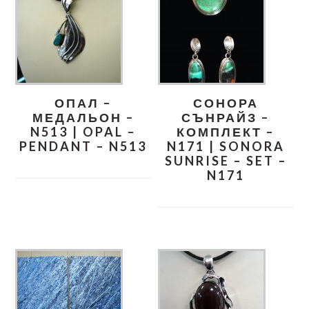
ОПАЛ –
СОНОРА
МЕДАЛЬОН –
СЪНРАЙЗ –
N513 | OPAL –
КОМПЛЕКТ –
PENDANT – N513
N171 | SONORA
SUNRISE – SET –
N171