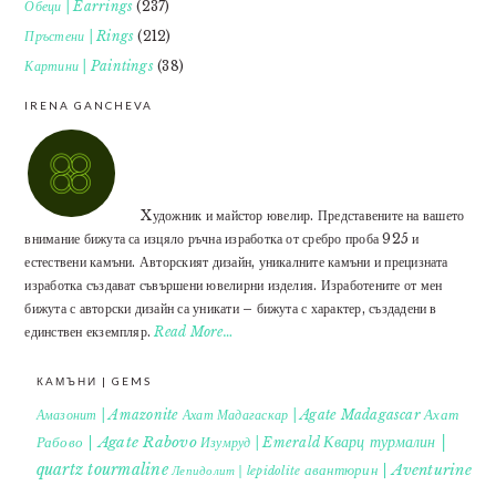
Обеци | Earrings
(237)
Пръстени | Rings
(212)
Картини | Paintings
(38)
IRENA GANCHEVA
Xудожник и майстор ювелир. Представените на вашето
внимание бижута са изцяло ръчна изработка от сребро проба 925 и
естествени камъни. Авторският дизайн, уникалните камъни и прецизната
изработка създават съвършени ювелирни изделия. Изработените от мен
бижута с авторски дизайн са уникати – бижута с характер, създадени в
единствен екземпляр.
Read More…
КАМЪНИ | GEMS
Ахат
Амазонит | Amazonite
Ахат Мадагаскар | Agate Madagascar
Кварц турмалин |
Рабово | Agate Rabovo
Изумруд | Emerald
quartz tourmaline
авантюрин | Aventurine
Лепидолит | lepidolite