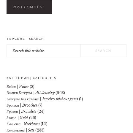
PRIMARY
ТЪРСЕНЕ | SEARCH
SIDEBAR
Search
this
website
КАТЕГОРИИ | CATEGORIES
Видео | Video
(2)
Всички Бижута | All Jewelry
(663)
Бижута без камъни | Jewelry without gems
(1)
Брошки | Brooches
(7)
Гривни | Bracelets
(24)
Злато | Gold
(26)
Колиета | Necklaces
(10)
Комплекти | Sets
(233)