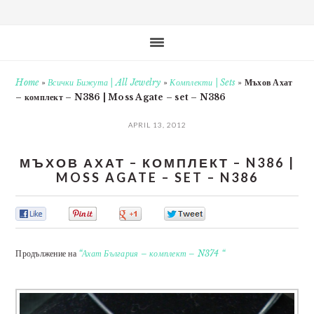
Home
»
Всички Бижута | All Jewelry
»
Комплекти | Sets
»
Мъхов Ахат
– комплект – N386 | Moss Agate – set – N386
APRIL 13, 2012
МЪХОВ АХАТ – КОМПЛЕКТ – N386 |
MOSS AGATE – SET – N386
0
0
0
0
Продължение на
“Ахат България – комплект – N374 “