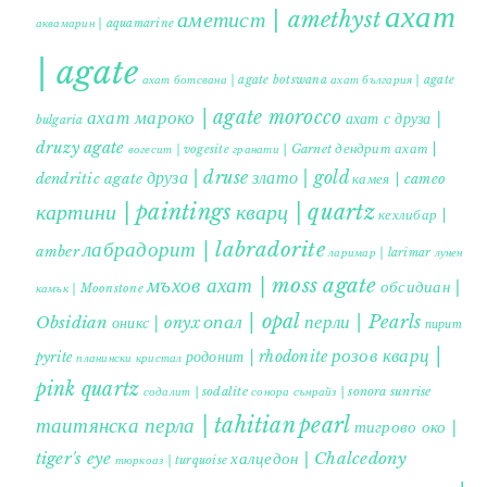
ахат
аметист | amethyst
аквамарин | aquamarine
| agate
ахат ботсвана | agate botswana
ахат българия | agate
ахат мароко | agate morocco
ахат с друза |
bulgaria
druzy agate
дендрит ахат |
гранати | Garnet
вогесит | vogesite
друза | druse
злато | gold
dendritic agate
камея | cameo
картини | paintings
кварц | quartz
кехлибар |
лабрадорит | labradorite
amber
ларимар | larimar
лунен
мъхов ахат | moss agate
обсидиан |
камък | Moonstone
опал | opal
перли | Pearls
Obsidian
оникс | onyx
пирит |
розов кварц |
родонит | rhodonite
pyrite
планински кристал
pink quartz
содалит | sodalite
сонора сънрайз | sonora sunrise
таитянска перла | tahitian pearl
тигрово око |
tiger's eye
халцедон | Chalcedony
тюркоаз | turquoise