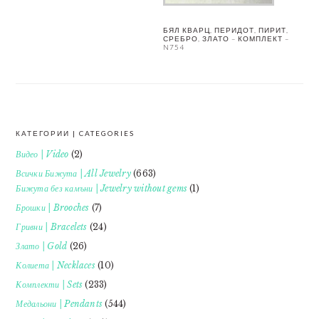
БЯЛ КВАРЦ, ПЕРИДОТ, ПИРИТ,
СРЕБРО, ЗЛАТО – КОМПЛЕКТ –
N754
КАТЕГОРИИ | CATEGORIES
FOOTER
Видео | Video
(2)
Всички Бижута | All Jewelry
(663)
Бижута без камъни | Jewelry without gems
(1)
Брошки | Brooches
(7)
Гривни | Bracelets
(24)
Злато | Gold
(26)
Колиета | Necklaces
(10)
Комплекти | Sets
(233)
Медальони | Pendants
(544)