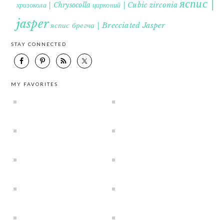
яспис |
хризокола | Chrysocolla
цирконий | Cubic zirconia
jasper
яспис брегча | Brecciated Jasper
STAY CONNECTED
MY FAVORITES