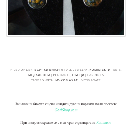
FILED UNDER:
ВСИЧКИ БИЖУТА | ALL JEWELRY
,
КОМПЛЕКТИ | SETS
,
МЕДАЛЬОНИ | PENDANTS
,
ОБЕЦИ | EARRINGS
TAGGED WITH:
МЪХОВ АХАТ | MOSS AGATE
За налични бижута с цени и индивидуални поръчки моля посетете
GotiShop.com
При интерес сърежте се с мен чрез страницата за
Контакт