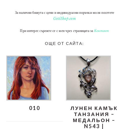
За налични бижута с цени и индивидуални поръчки моля посетете
GotiShop.com
При интерес сърежте се с мен чрез страницата за
Контакт
ОЩЕ ОТ САЙТА:
010
ЛУНЕН КАМЪК
ТАНЗАНИЯ –
МЕДАЛЬОН –
N543 |