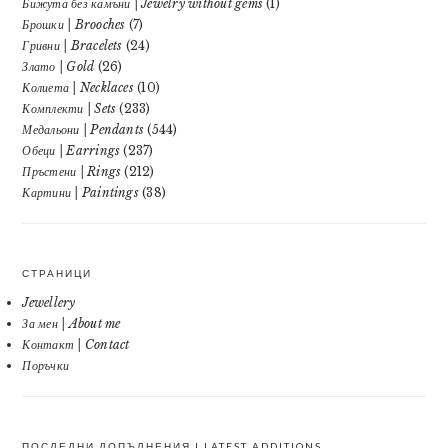
Бижута без камъни | Jewelry without gems
(1)
Брошки | Brooches
(7)
Гривни | Bracelets
(24)
Злато | Gold
(26)
Колиета | Necklaces
(10)
Комплекти | Sets
(233)
Медальони | Pendants
(544)
Обеци | Earrings
(237)
Пръстени | Rings
(212)
Картини | Paintings
(38)
СТРАНИЦИ
Jewellery
За мен | About me
Контакт | Contact
Поръчки
ПОСЛЕДНИ ДОПЪЛНЕНИЯ | LATEST ADDITIONS