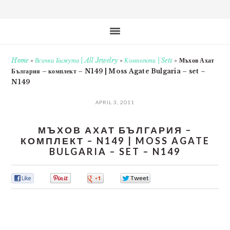
Home
»
Всички Бижута | All Jewelry
»
Комплекти | Sets
»
Мъхов Ахат
България – комплект – N149 | Moss Agate Bulgaria – set –
N149
APRIL 3, 2011
МЪХОВ АХАТ БЪЛГАРИЯ –
КОМПЛЕКТ – N149 | MOSS AGATE
BULGARIA – SET – N149
0
0
0
0