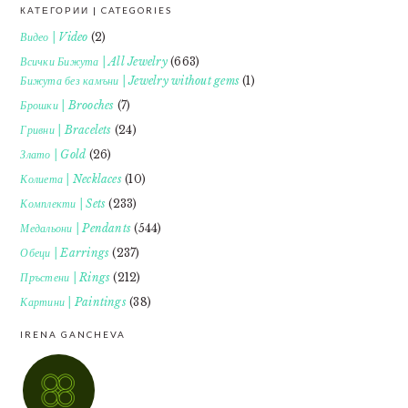
КАТЕГОРИИ | CATEGORIES
FOOTER
Видео | Video
(2)
Всички Бижута | All Jewelry
(663)
Бижута без камъни | Jewelry without gems
(1)
Брошки | Brooches
(7)
Гривни | Bracelets
(24)
Злато | Gold
(26)
Колиета | Necklaces
(10)
Комплекти | Sets
(233)
Медальони | Pendants
(544)
Обеци | Earrings
(237)
Пръстени | Rings
(212)
Картини | Paintings
(38)
IRENA GANCHEVA