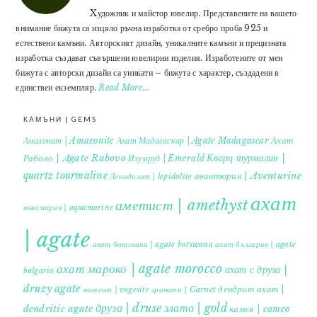
Xудожник и майстор ювелир. Представените на вашето
внимание бижута са изцяло ръчна изработка от сребро проба 925 и
естествени камъни. Авторският дизайн, уникалните камъни и прецизната
изработка създават съвършени ювелирни изделия. Изработените от мен
бижута с авторски дизайн са уникати – бижута с характер, създадени в
единствен екземпляр.
Read More…
КАМЪНИ | GEMS
Ахат
Амазонит | Amazonite
Ахат Мадагаскар | Agate Madagascar
Кварц турмалин |
Рабово | Agate Rabovo
Изумруд | Emerald
quartz tourmaline
авантюрин | Aventurine
Лепидолит | lepidolite
ахат
аметист | amethyst
аквамарин | aquamarine
| agate
ахат ботсвана | agate botswana
ахат българия | agate
ахат мароко | agate morocco
ахат с друза |
bulgaria
druzy agate
дендрит ахат |
гранати | Garnet
вогесит | vogesite
друза | druse
злато | gold
dendritic agate
камея | cameo