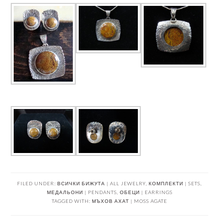
FILED UNDER:
ВСИЧКИ БИЖУТА | ALL JEWELRY
,
КОМПЛЕКТИ | SETS
,
МЕДАЛЬОНИ | PENDANTS
,
ОБЕЦИ | EARRINGS
TAGGED WITH:
МЪХОВ АХАТ | MOSS AGATE