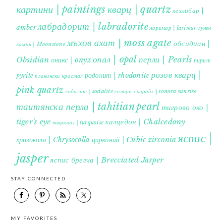
картини | paintings
кварц | quartz
кехлибар |
лабрадорит | labradorite
amber
ларимар | larimar
лунен
мъхов ахат | moss agate
обсидиан |
камък | Moonstone
опал | opal
перли | Pearls
Obsidian
оникс | onyx
пирит |
розов кварц |
родонит | rhodonite
pyrite
планински кристал
pink quartz
содалит | sodalite
сонора сънрайз | sonora sunrise
таитянска перла | tahitian pearl
тигрово око |
tiger's eye
халцедон | Chalcedony
тюркоаз | turquoise
яспис |
хризокола | Chrysocolla
цирконий | Cubic zirconia
jasper
яспис брегча | Brecciated Jasper
STAY CONNECTED
MY FAVORITES