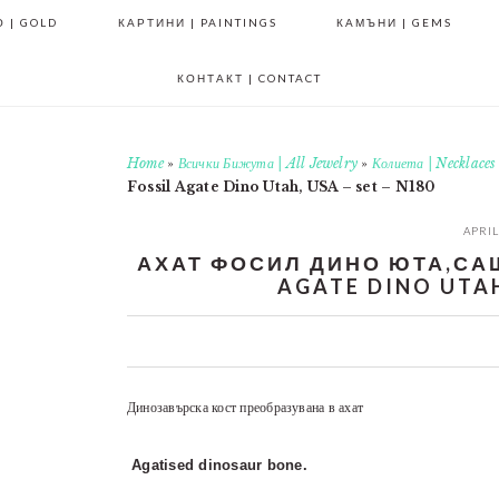
 | GOLD
КАРТИНИ | PAINTINGS
КАМЪНИ | GEMS
КОНТАКТ | CONTACT
Home
»
Всички Бижута | All Jewelry
»
Колиета | Necklaces
Fossil Agate Dino Utah, USA – set – N180
APRIL
АХАТ ФОСИЛ ДИНО ЮТА,САЩ 
AGATE DINO UTAH,
0
0
0
0
Динозавърска кост преобразувана в ахат
Agatised dinosaur bone.