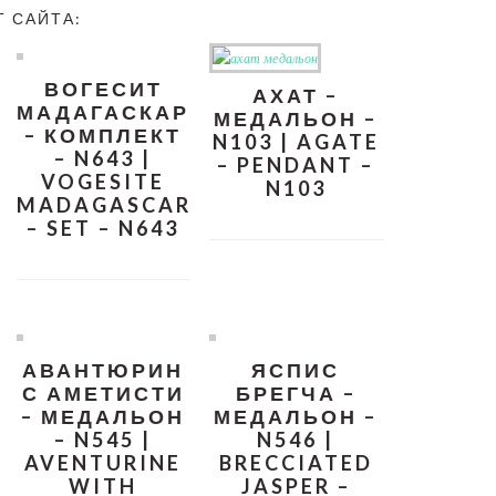
Т САЙТА:
ВОГЕСИТ
АХАТ –
МАДАГАСКАР
МЕДАЛЬОН –
– КОМПЛЕКТ
N103 | AGATE
– N643 |
– PENDANT –
VOGESITE
N103
MADAGASCAR
– SET – N643
АВАНТЮРИН
ЯСПИС
С АМЕТИСТИ
БРЕГЧА –
– МЕДАЛЬОН
МЕДАЛЬОН –
– N545 |
N546 |
AVENTURINE
BRECCIATED
WITH
JASPER –