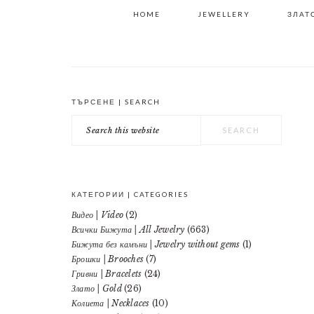
HOME
JEWELLERY
ЗЛАТО
ТЪРСЕНЕ | SEARCH
PRIMARY
Search
SIDEBAR
this
website
КАТЕГОРИИ | CATEGORIES
Видео | Video
(2)
Всички Бижута | All Jewelry
(663)
Бижута без камъни | Jewelry without gems
(1)
Брошки | Brooches
(7)
Гривни | Bracelets
(24)
Злато | Gold
(26)
Колиета | Necklaces
(10)