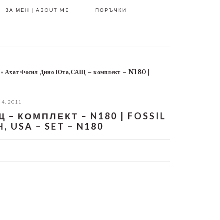
ЗА МЕН | ABOUT ME
ПОРЪЧКИ
»
Ахат Фосил Дино Юта,САЩ – комплект – N180 |
 4, 2011
– КОМПЛЕКТ – N180 | FOSSIL
 USA – SET – N180