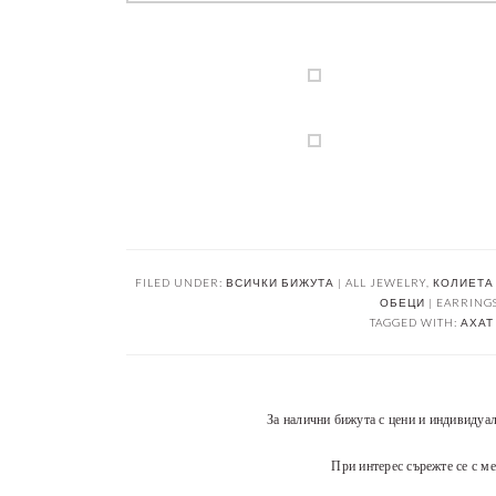
FILED UNDER:
ВСИЧКИ БИЖУТА | ALL JEWELRY
,
КОЛИЕТА 
ОБЕЦИ | EARRING
TAGGED WITH:
АХАТ 
За налични бижута с цени и индивидуа
При интерес сърежте се с ме