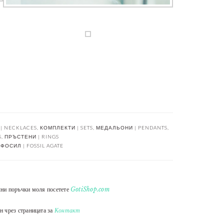
| NECKLACES
,
КОМПЛЕКТИ | SETS
,
МЕДАЛЬОНИ | PENDANTS
,
S
,
ПРЪСТЕНИ | RINGS
ФОСИЛ | FOSSIL AGATE
лни поръчки моля посетете
GotiShop.com
н чрез страницата за
Контакт