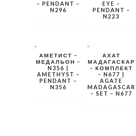
– PENDANT –
EYE –
N296
PENDANT –
N223
АМЕТИСТ –
АХАТ
МЕДАЛЬОН –
МАДАГАСКАР
N356 |
– КОМПЛЕКТ
AMETHYST –
– N677 |
PENDANT –
AGATE
N356
MADAGASCAR
– SET – N677