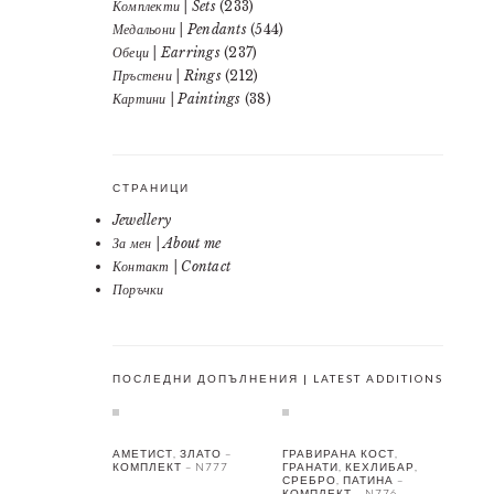
Комплекти | Sets
(233)
Медальони | Pendants
(544)
Обеци | Earrings
(237)
Пръстени | Rings
(212)
Картини | Paintings
(38)
СТРАНИЦИ
Jewellery
За мен | About me
Контакт | Contact
Поръчки
ПОСЛЕДНИ ДОПЪЛНЕНИЯ | LATEST ADDITIONS
АМЕТИСТ, ЗЛАТО –
ГРАВИРАНА КОСТ,
КОМПЛЕКТ – N777
ГРАНАТИ, КЕХЛИБАР,
СРЕБРО, ПАТИНА –
КОМПЛЕКТ – N776