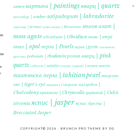
картини | paintings
кварц | quartz
cameo
лабрадорит | labradorite
кехлибар | amber
мъхов ахат |
ларимар | larimar
лунен камък | Moonstone
на
moss agate
обсидиан | Obsidian
оникс | onyx
опал | opal
перли | Pearls
пирит | pyrite
планински
ъни
розов кварц | pink
родонит | rhodonite
кристал
quartz
содалит | sodalite
сонора сънрайз | sonora sunrise
н
.
таитянска перла | tahitian pearl
тигрово
око | tiger's eye
халцедон |
тюркоаз | turquoise
Chalcedony
хризокола | Chrysocolla
цирконий | Cubic
яспис | jasper
яспис брегча |
zirconia
Brecciated Jasper
COPYRIGHT© 2026 ·
BRUNCH PRO THEME
BY
DG