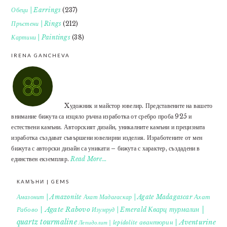
Обеци | Earrings
(237)
Пръстени | Rings
(212)
Картини | Paintings
(38)
IRENA GANCHEVA
Xудожник и майстор ювелир. Представените на вашето
внимание бижута са изцяло ръчна изработка от сребро проба 925 и
естествени камъни. Авторският дизайн, уникалните камъни и прецизната
изработка създават съвършени ювелирни изделия. Изработените от мен
бижута с авторски дизайн са уникати – бижута с характер, създадени в
единствен екземпляр.
Read More…
КАМЪНИ | GEMS
Ахат
Амазонит | Amazonite
Ахат Мадагаскар | Agate Madagascar
Кварц турмалин |
Рабово | Agate Rabovo
Изумруд | Emerald
quartz tourmaline
авантюрин | Aventurine
Лепидолит | lepidolite