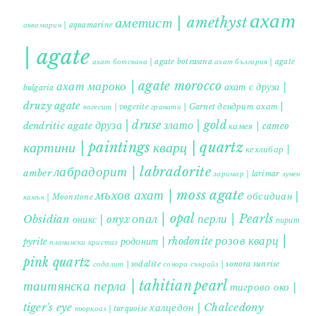
ахат
аметист | amethyst
аквамарин | aquamarine
| agate
ахат ботсвана | agate botswana
ахат българия | agate
ахат мароко | agate morocco
ахат с друза |
bulgaria
druzy agate
дендрит ахат |
гранати | Garnet
вогесит | vogesite
друза | druse
злато | gold
dendritic agate
камея | cameo
картини | paintings
кварц | quartz
кехлибар |
лабрадорит | labradorite
amber
ларимар | larimar
лунен
мъхов ахат | moss agate
обсидиан |
камък | Moonstone
опал | opal
перли | Pearls
Obsidian
оникс | onyx
пирит |
розов кварц |
родонит | rhodonite
pyrite
планински кристал
pink quartz
содалит | sodalite
сонора сънрайз | sonora sunrise
таитянска перла | tahitian pearl
тигрово око |
tiger's eye
халцедон | Chalcedony
тюркоаз | turquoise