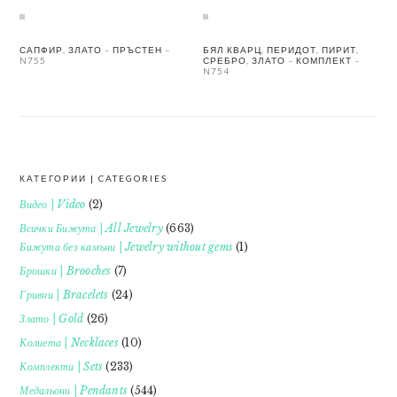
САПФИР, ЗЛАТО – ПРЪСТЕН –
БЯЛ КВАРЦ, ПЕРИДОТ, ПИРИТ,
N755
СРЕБРО, ЗЛАТО – КОМПЛЕКТ –
N754
КАТЕГОРИИ | CATEGORIES
FOOTER
Видео | Video
(2)
Всички Бижута | All Jewelry
(663)
Бижута без камъни | Jewelry without gems
(1)
Брошки | Brooches
(7)
Гривни | Bracelets
(24)
Злато | Gold
(26)
Колиета | Necklaces
(10)
Комплекти | Sets
(233)
Медальони | Pendants
(544)