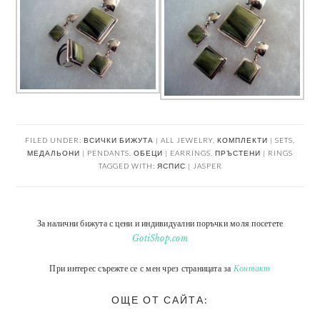
FILED UNDER:
ВСИЧКИ БИЖУТА | ALL JEWELRY
,
КОМПЛЕКТИ | SETS
,
МЕДАЛЬОНИ | PENDANTS
,
ОБЕЦИ | EARRINGS
,
ПРЪСТЕНИ | RINGS
TAGGED WITH:
ЯСПИС | JASPER
За налични бижута с цени и индивидуални поръчки моля посетете
GotiShop.com
При интерес сърежте се с мен чрез страницата за
Контакт
ОЩЕ ОТ САЙТА: