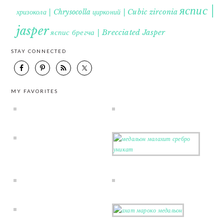
яспис |
хризокола | Chrysocolla
цирконий | Cubic zirconia
jasper
яспис брегча | Brecciated Jasper
STAY CONNECTED
MY FAVORITES