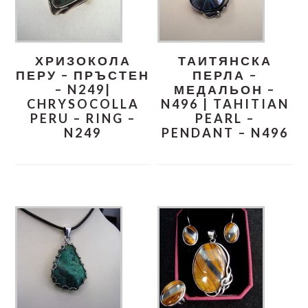
ХРИЗОКОЛА
ТАИТЯНСКА
ПЕРУ – ПРЪСТЕН
ПЕРЛА –
– N249|
МЕДАЛЬОН –
CHRYSOCOLLA
N496 | TAHITIAN
PERU – RING –
PEARL –
N249
PENDANT – N496