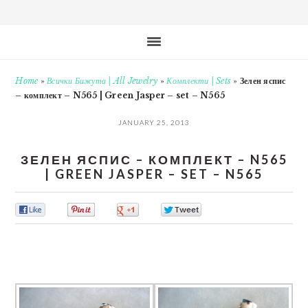
Home
»
Всички Бижута | All Jewelry
»
Комплекти | Sets
»
Зелен яспис
– комплект – N565 | Green Jasper – set – N565
JANUARY 25, 2013
ЗЕЛЕН ЯСПИС – КОМПЛЕКТ – N565
| GREEN JASPER – SET – N565
0
0
0
0