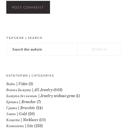
PRIMARY
ТЪРСЕНЕ | SEARCH
SIDEBAR
Search
this
website
КАТЕГОРИИ | CATEGORIES
Видео | Video
(2)
Всички Бижута | All Jewelry
(663)
Бижута без камъни | Jewelry without gems
(1)
Брошки | Brooches
(7)
Гривни | Bracelets
(24)
Злато | Gold
(26)
Колиета | Necklaces
(10)
Комплекти | Sets
(233)