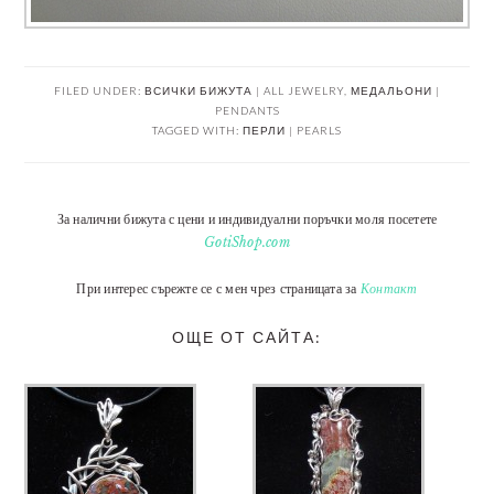
FILED UNDER:
ВСИЧКИ БИЖУТА | ALL JEWELRY
,
МЕДАЛЬОНИ |
PENDANTS
TAGGED WITH:
ПЕРЛИ | PEARLS
За налични бижута с цени и индивидуални поръчки моля посетете
GotiShop.com
При интерес сърежте се с мен чрез страницата за
Контакт
ОЩЕ ОТ САЙТА: