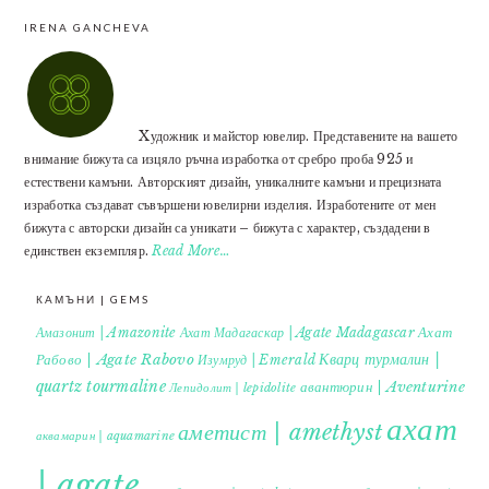
IRENA GANCHEVA
Xудожник и майстор ювелир. Представените на вашето
внимание бижута са изцяло ръчна изработка от сребро проба 925 и
естествени камъни. Авторският дизайн, уникалните камъни и прецизната
изработка създават съвършени ювелирни изделия. Изработените от мен
бижута с авторски дизайн са уникати – бижута с характер, създадени в
единствен екземпляр.
Read More…
КАМЪНИ | GEMS
Ахат
Амазонит | Amazonite
Ахат Мадагаскар | Agate Madagascar
Кварц турмалин |
Рабово | Agate Rabovo
Изумруд | Emerald
quartz tourmaline
авантюрин | Aventurine
Лепидолит | lepidolite
ахат
аметист | amethyst
аквамарин | aquamarine
| agate