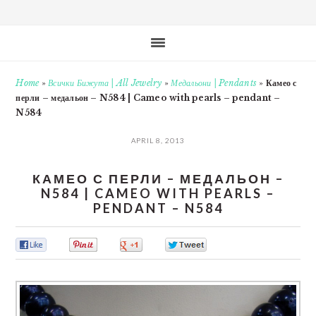
Home
»
Всички Бижута | All Jewelry
»
Медальони | Pendants
»
Камео с
перли – медальон – N584 | Cameo with pearls – pendant –
N584
APRIL 8, 2013
КАМЕО С ПЕРЛИ – МЕДАЛЬОН –
N584 | CAMEO WITH PEARLS –
PENDANT – N584
0
0
0
0