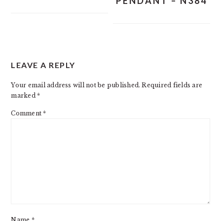
PENDANT – N384
READER
LEAVE A REPLY
INTERACTIONS
Your email address will not be published.
Required fields are
marked
*
Comment
*
Name
*