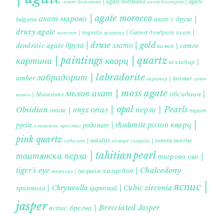
ахат ботсвана | agate botswana
ахат българия | agate
ахат мароко | agate morocco
ахат с друза |
bulgaria
druzy agate
дендрит ахат |
гранати | Garnet
вогесит | vogesite
друза | druse
злато | gold
dendritic agate
камея | cameo
картини | paintings
кварц | quartz
кехлибар |
лабрадорит | labradorite
amber
ларимар | larimar
лунен
мъхов ахат | moss agate
обсидиан |
камък | Moonstone
опал | opal
перли | Pearls
Obsidian
оникс | onyx
пирит |
розов кварц |
родонит | rhodonite
pyrite
планински кристал
pink quartz
содалит | sodalite
сонора сънрайз | sonora sunrise
таитянска перла | tahitian pearl
тигрово око |
tiger's eye
халцедон | Chalcedony
тюркоаз | turquoise
яспис |
хризокола | Chrysocolla
цирконий | Cubic zirconia
jasper
яспис брегча | Brecciated Jasper