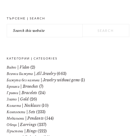
PRIMARY
ТЪРСЕНЕ | SEARCH
SIDEBAR
Search
this
website
КАТЕГОРИИ | CATEGORIES
Видео | Video
(2)
Всички Бижута | All Jewelry
(663)
Бижута без камъни | Jewelry without gems
(1)
Брошки | Brooches
(7)
Гривни | Bracelets
(24)
Злато | Gold
(26)
Колиета | Necklaces
(10)
Комплекти | Sets
(233)
Медальони | Pendants
(544)
Обеци | Earrings
(237)
Пръстени | Rings
(212)