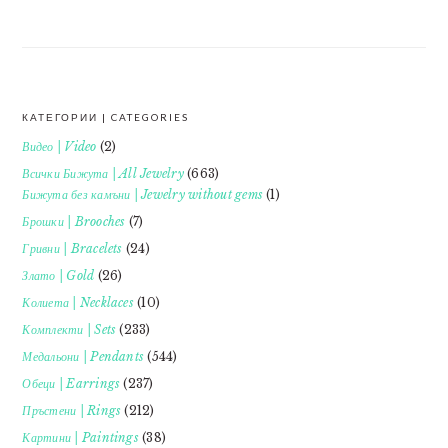
КАТЕГОРИИ | CATEGORIES
FOOTER
Видео | Video
(2)
Всички Бижута | All Jewelry
(663)
Бижута без камъни | Jewelry without gems
(1)
Брошки | Brooches
(7)
Гривни | Bracelets
(24)
Злато | Gold
(26)
Колиета | Necklaces
(10)
Комплекти | Sets
(233)
Медальони | Pendants
(544)
Обеци | Earrings
(237)
Пръстени | Rings
(212)
Картини | Paintings
(38)