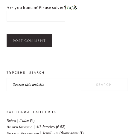
Are you human? Please solve:
PRIMARY
ТЪРСЕНЕ | SEARCH
SIDEBAR
Search
this
website
КАТЕГОРИИ | CATEGORIES
Видео | Video
(2)
Всички Бижута | All Jewelry
(663)
Бижута без камъни | Jewelry without gems
(1)