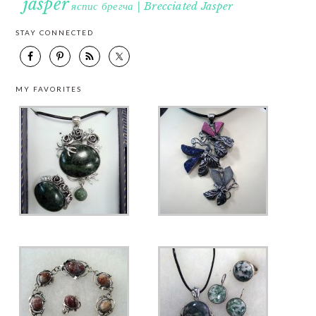
jasper
яспис брегча | Brecciated Jasper
STAY CONNECTED
MY FAVORITES