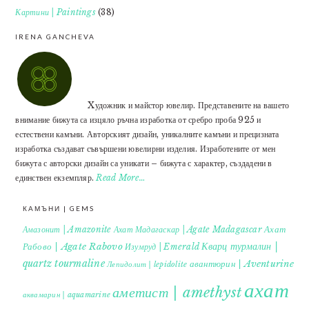
Картини | Paintings
(38)
IRENA GANCHEVA
Xудожник и майстор ювелир. Представените на вашето
внимание бижута са изцяло ръчна изработка от сребро проба 925 и
естествени камъни. Авторският дизайн, уникалните камъни и прецизната
изработка създават съвършени ювелирни изделия. Изработените от мен
бижута с авторски дизайн са уникати – бижута с характер, създадени в
единствен екземпляр.
Read More…
КАМЪНИ | GEMS
Ахат
Амазонит | Amazonite
Ахат Мадагаскар | Agate Madagascar
Кварц турмалин |
Рабово | Agate Rabovo
Изумруд | Emerald
quartz tourmaline
авантюрин | Aventurine
Лепидолит | lepidolite
ахат
аметист | amethyst
аквамарин | aquamarine