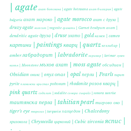
| agate
ахат ботсвана | agate botswana
ахат българия | agate
ахат мароко | agate morocco
ахат с друза |
bulgaria
druzy agate
дендрит ахат |
гранати | Garnet
вогесит | vogesite
друза | druse
злато | gold
dendritic agate
камея | cameo
картини | paintings
кварц | quartz
кехлибар |
лабрадорит | labradorite
amber
ларимар | larimar
лунен
мъхов ахат | moss agate
обсидиан |
камък | Moonstone
опал | opal
перли | Pearls
Obsidian
оникс | onyx
пирит |
розов кварц |
родонит | rhodonite
pyrite
планински кристал
pink quartz
содалит | sodalite
сонора сънрайз | sonora sunrise
таитянска перла | tahitian pearl
тигрово око |
tiger's eye
халцедон | Chalcedony
тюркоаз | turquoise
яспис |
хризокола | Chrysocolla
цирконий | Cubic zirconia