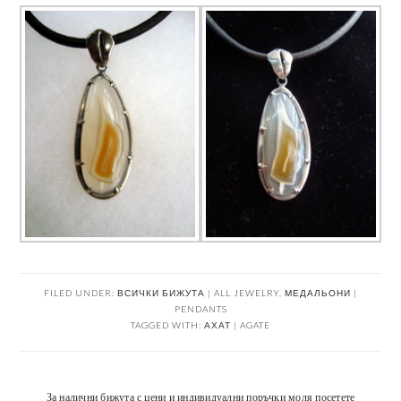
FILED UNDER:
ВСИЧКИ БИЖУТА | ALL JEWELRY
,
МЕДАЛЬОНИ |
PENDANTS
TAGGED WITH:
АХАТ | AGATE
За налични бижута с цени и индивидуални поръчки моля посетете