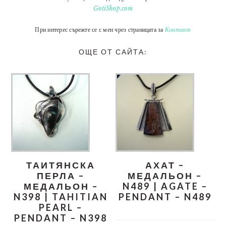
GotiShop.com
При интерес сърежте се с мен чрез страницата за
Контакт
ОЩЕ ОТ САЙТА:
ТАИТЯНСКА
АХАТ –
ПЕРЛА –
МЕДАЛЬОН –
МЕДАЛЬОН –
N489 | AGATE –
N398 | TAHITIAN
PENDANT – N489
PEARL –
PENDANT – N398