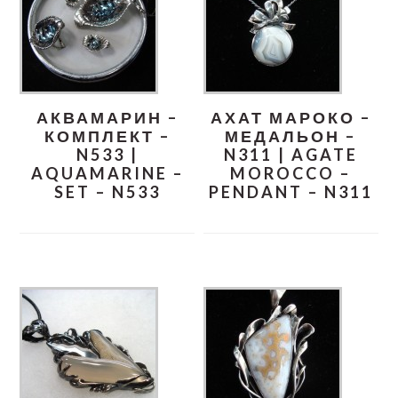
АКВАМАРИН –
АХАТ МАРОКО –
КОМПЛЕКТ –
МЕДАЛЬОН –
N533 |
N311 | AGATE
AQUAMARINE –
MOROCCO –
SET – N533
PENDANT – N311