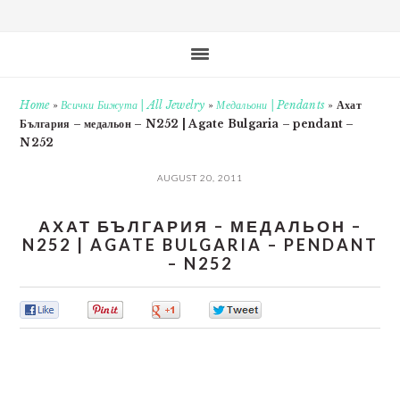
Home
»
Всички Бижута | All Jewelry
»
Медальони | Pendants
»
Ахат
България – медальон – N252 | Agate Bulgaria – pendant –
N252
AUGUST 20, 2011
АХАТ БЪЛГАРИЯ – МЕДАЛЬОН –
N252 | AGATE BULGARIA – PENDANT
– N252
0
0
0
0