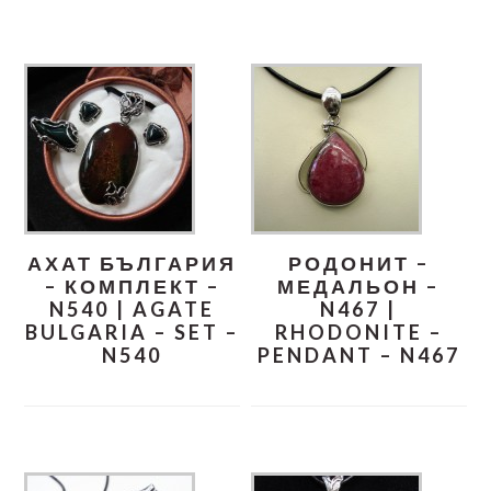
АХАТ БЪЛГАРИЯ
РОДОНИТ –
– КОМПЛЕКТ –
МЕДАЛЬОН –
N540 | AGATE
N467 |
BULGARIA – SET –
RHODONITE –
N540
PENDANT – N467