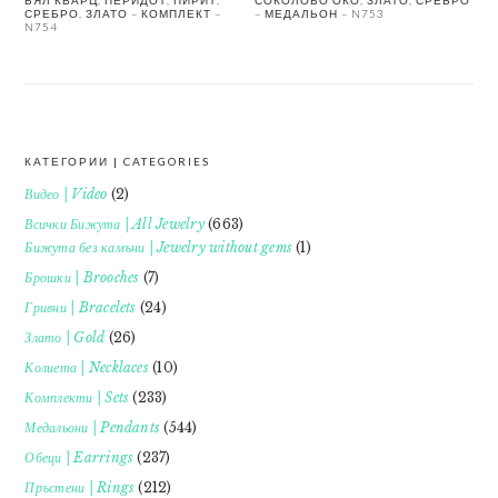
СРЕБРО, ЗЛАТО – КОМПЛЕКТ –
– МЕДАЛЬОН – N753
N754
КАТЕГОРИИ | CATEGORIES
FOOTER
Видео | Video
(2)
Всички Бижута | All Jewelry
(663)
Бижута без камъни | Jewelry without gems
(1)
Брошки | Brooches
(7)
Гривни | Bracelets
(24)
Злато | Gold
(26)
Колиета | Necklaces
(10)
Комплекти | Sets
(233)
Медальони | Pendants
(544)
Обеци | Earrings
(237)
Пръстени | Rings
(212)