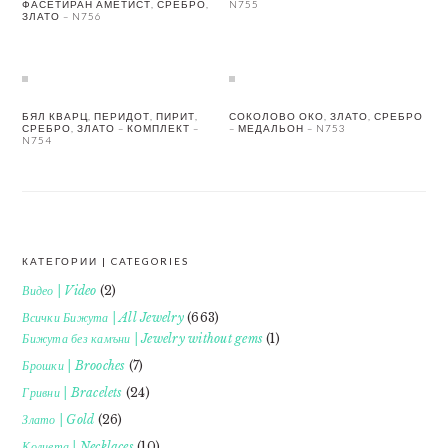
ФАСЕТИРАН АМЕТИСТ, СРЕБРО,
N755
ЗЛАТО – N756
БЯЛ КВАРЦ, ПЕРИДОТ, ПИРИТ,
СОКОЛОВО ОКО, ЗЛАТО, СРЕБРО
СРЕБРО, ЗЛАТО – КОМПЛЕКТ –
– МЕДАЛЬОН – N753
N754
КАТЕГОРИИ | CATEGORIES
FOOTER
Видео | Video
(2)
Всички Бижута | All Jewelry
(663)
Бижута без камъни | Jewelry without gems
(1)
Брошки | Brooches
(7)
Гривни | Bracelets
(24)
Злато | Gold
(26)
Колиета | Necklaces
(10)