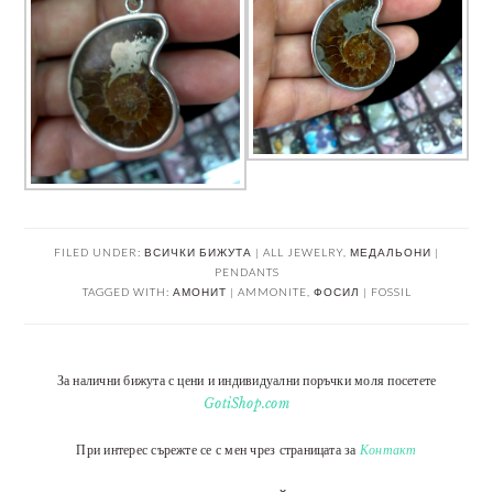
FILED UNDER:
ВСИЧКИ БИЖУТА | ALL JEWELRY
,
МЕДАЛЬОНИ |
PENDANTS
TAGGED WITH:
АМОНИТ | AMMONITE
,
ФОСИЛ | FOSSIL
За налични бижута с цени и индивидуални поръчки моля посетете
GotiShop.com
При интерес сърежте се с мен чрез страницата за
Контакт