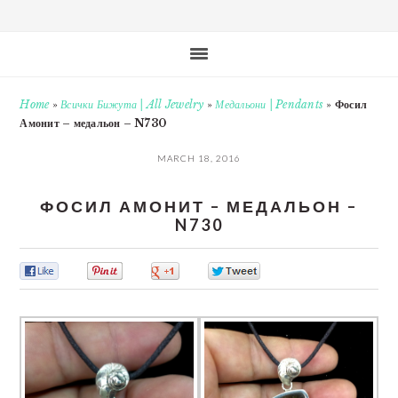
Home
»
Всички Бижута | All Jewelry
»
Медальони | Pendants
»
Фосил
Амонит – медальон – N730
MARCH 18, 2016
ФОСИЛ АМОНИТ – МЕДАЛЬОН –
N730
0
0
0
0