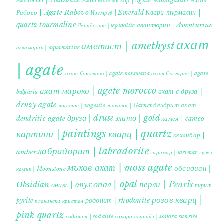
Ахат
Амазонит | Amazonite
Ахат Мадагаскар | Agate Madagascar
Кварц турмалин |
Рабово | Agate Rabovo
Изумруд | Emerald
quartz tourmaline
авантюрин | Aventurine
Лепидолит | lepidolite
ахат
аметист | amethyst
аквамарин | aquamarine
| agate
ахат ботсвана | agate botswana
ахат българия | agate
ахат мароко | agate morocco
ахат с друза |
bulgaria
druzy agate
дендрит ахат |
гранати | Garnet
вогесит | vogesite
друза | druse
злато | gold
dendritic agate
камея | cameo
картини | paintings
кварц | quartz
кехлибар |
лабрадорит | labradorite
amber
ларимар | larimar
лунен
мъхов ахат | moss agate
обсидиан |
камък | Moonstone
опал | opal
перли | Pearls
Obsidian
оникс | onyx
пирит |
розов кварц |
родонит | rhodonite
pyrite
планински кристал
pink quartz
содалит | sodalite
сонора сънрайз | sonora sunrise