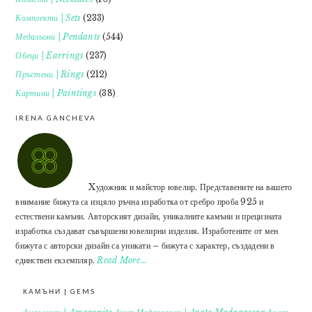
Комплекти | Sets
(233)
Медальони | Pendants
(544)
Обеци | Earrings
(237)
Пръстени | Rings
(212)
Картини | Paintings
(38)
IRENA GANCHEVA
Xудожник и майстор ювелир. Представените на вашето
внимание бижута са изцяло ръчна изработка от сребро проба 925 и
естествени камъни. Авторският дизайн, уникалните камъни и прецизната
изработка създават съвършени ювелирни изделия. Изработените от мен
бижута с авторски дизайн са уникати – бижута с характер, създадени в
единствен екземпляр.
Read More…
КАМЪНИ | GEMS