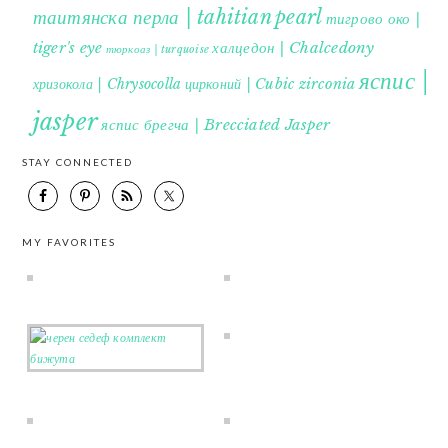
таитянска перла | tahitian pearl
тигрово око |
tiger's eye
халцедон | Chalcedony
тюркоаз | turquoise
яспис |
хризокола | Chrysocolla
цирконий | Cubic zirconia
jasper
яспис брегча | Brecciated Jasper
STAY CONNECTED
MY FAVORITES