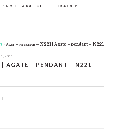
ЗА МЕН | ABOUT ME
ПОРЪЧКИ
ts
»
Ахат – медальон – N221 | Agate – pendant – N221
1, 2011
| AGATE – PENDANT – N221