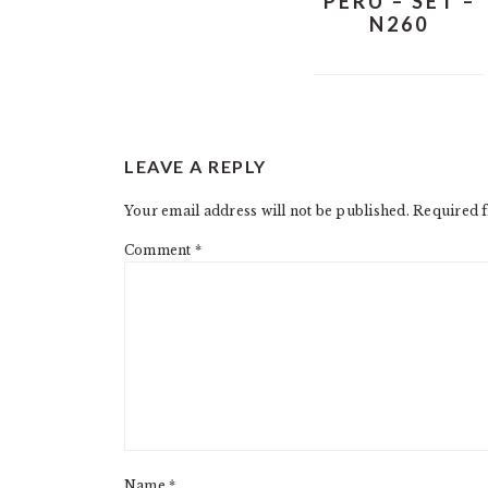
PERU – SET –
N260
READER
LEAVE A REPLY
INTERACTIONS
Your email address will not be published.
Required f
Comment
*
Name
*