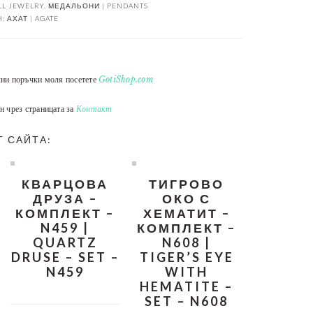
LL JEWELRY
,
МЕДАЛЬОНИ | PENDANTS
H:
АХАТ | AGATE
лни поръчки моля посетете
GotiShop.com
н чрез страницата за
Контакт
Т САЙТА:
КВАРЦОВА
ТИГРОВО
ДРУЗА –
ОКО С
КОМПЛЕКТ –
ХЕМАТИТ –
N459 |
КОМПЛЕКТ –
QUARTZ
N608 |
DRUSE – SET –
TIGER’S EYE
N459
WITH
HEMATITE –
SET – N608