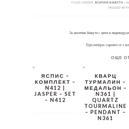
FILED UNDER:
ВСИЧКИ БИЖУТА | A
TAGGED WIT
За налични бижута с цени и индивидуа
При интерес сърежте се с ме
ОЩЕ О
ЯСПИС –
КВАРЦ
КОМПЛЕКТ –
ТУРМАЛИН –
N412 |
МЕДАЛЬОН –
JASPER – SET
N361 |
– N412
QUARTZ
TOURMALINE
– PENDANT –
N361