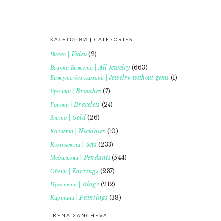
КАТЕГОРИИ | CATEGORIES
FOOTER
Видео | Video
(2)
Всички Бижута | All Jewelry
(663)
Бижута без камъни | Jewelry without gems
(1)
Брошки | Brooches
(7)
Гривни | Bracelets
(24)
Злато | Gold
(26)
Колиета | Necklaces
(10)
Комплекти | Sets
(233)
Медальони | Pendants
(544)
Обеци | Earrings
(237)
Пръстени | Rings
(212)
Картини | Paintings
(38)
IRENA GANCHEVA