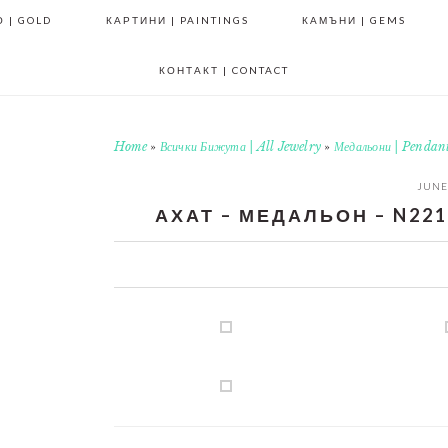
 | GOLD
КАРТИНИ | PAINTINGS
КАМЪНИ | GEMS
КОНТАКТ | CONTACT
Home
»
Всички Бижута | All Jewelry
»
Медальони | Pendan
JUNE 
АХАТ – МЕДАЛЬОН – N221 
0
0
0
0