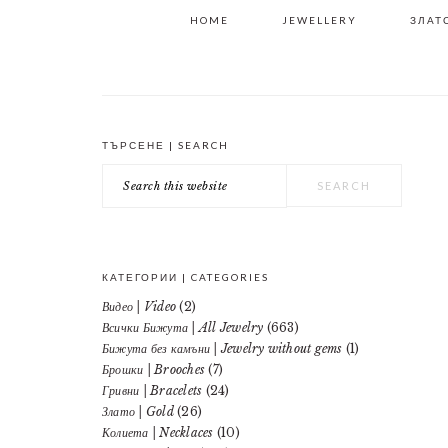
HOME
JEWELLERY
ЗЛАТО
ТЪРСЕНЕ | SEARCH
PRIMARY
Search
SIDEBAR
this
website
КАТЕГОРИИ | CATEGORIES
Видео | Video
(2)
Всички Бижута | All Jewelry
(663)
Бижута без камъни | Jewelry without gems
(1)
Брошки | Brooches
(7)
Гривни | Bracelets
(24)
Злато | Gold
(26)
Колиета | Necklaces
(10)