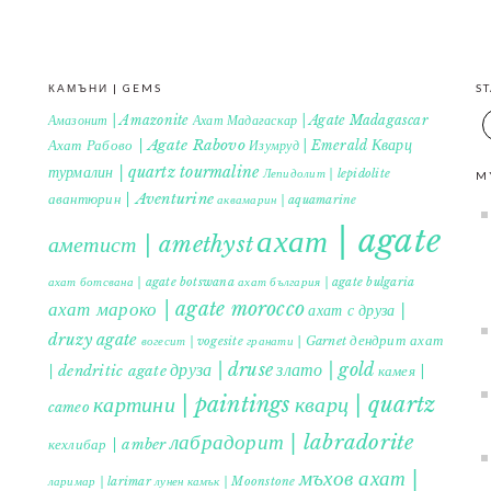
КАМЪНИ | GEMS
S
Амазонит | Amazonite
Ахат Мадагаскар | Agate Madagascar
Кварц
Ахат Рабово | Agate Rabovo
Изумруд | Emerald
турмалин | quartz tourmaline
Лепидолит | lepidolite
M
авантюрин | Aventurine
аквамарин | aquamarine
ахат | agate
аметист | amethyst
ахат ботсвана | agate botswana
ахат българия | agate bulgaria
ахат мароко | agate morocco
ахат с друза |
druzy agate
дендрит ахат
гранати | Garnet
вогесит | vogesite
друза | druse
злато | gold
| dendritic agate
камея |
картини | paintings
кварц | quartz
cameo
лабрадорит | labradorite
кехлибар | amber
мъхов ахат |
ларимар | larimar
лунен камък | Moonstone