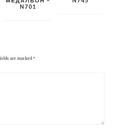
МЕДАЛЬОН –
N745
N701
ields are marked
*