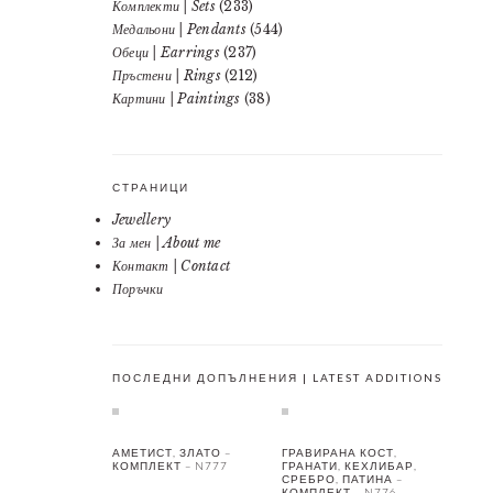
Комплекти | Sets
(233)
Медальони | Pendants
(544)
Обеци | Earrings
(237)
Пръстени | Rings
(212)
Картини | Paintings
(38)
СТРАНИЦИ
Jewellery
За мен | About me
Контакт | Contact
Поръчки
ПОСЛЕДНИ ДОПЪЛНЕНИЯ | LATEST ADDITIONS
АМЕТИСТ, ЗЛАТО –
ГРАВИРАНА КОСТ,
КОМПЛЕКТ – N777
ГРАНАТИ, КЕХЛИБАР,
СРЕБРО, ПАТИНА –
КОМПЛЕКТ – N776