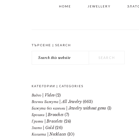
HOME
JEWELLERY
ЗЛАТО
ТЪРСЕНЕ | SEARCH
PRIMARY
Search
SIDEBAR
this
website
КАТЕГОРИИ | CATEGORIES
Видео | Video
(2)
Всички Бижута | All Jewelry
(663)
Бижута без камъни | Jewelry without gems
(1)
Брошки | Brooches
(7)
Гривни | Bracelets
(24)
Злато | Gold
(26)
Колиета | Necklaces
(10)