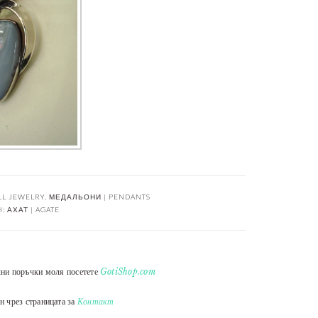
LL JEWELRY
,
МЕДАЛЬОНИ | PENDANTS
H:
АХАТ | AGATE
лни поръчки моля посетете
GotiShop.com
н чрез страницата за
Контакт