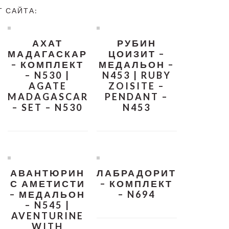
Т САЙТА:
АХАТ
РУБИН
МАДАГАСКАР
ЦОИЗИТ –
– КОМПЛЕКТ
МЕДАЛЬОН –
– N530 |
N453 | RUBY
AGATE
ZOISITE –
MADAGASCAR
PENDANT –
– SET – N530
N453
АВАНТЮРИН
ЛАБРАДОРИТ
С АМЕТИСТИ
– КОМПЛЕКТ
– МЕДАЛЬОН
– N694
– N545 |
AVENTURINE
WITH