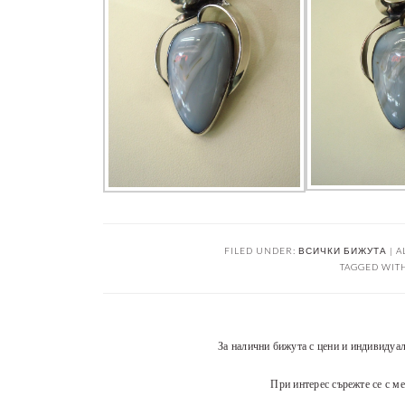
FILED UNDER:
ВСИЧКИ БИЖУТА | A
TAGGED WIT
За налични бижута с цени и индивидуа
При интерес сърежте се с ме