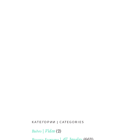
КАТЕГОРИИ | CATEGORIES
FOOTER
Видео | Video
(2)
Всички Бижута | All Jewelry
(663)