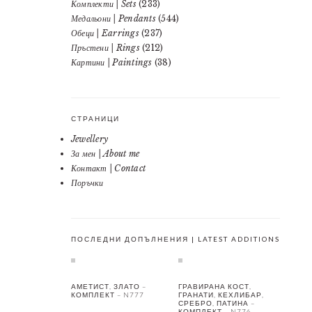
Комплекти | Sets
(233)
Медальони | Pendants
(544)
Обеци | Earrings
(237)
Пръстени | Rings
(212)
Картини | Paintings
(38)
СТРАНИЦИ
Jewellery
За мен | About me
Контакт | Contact
Поръчки
ПОСЛЕДНИ ДОПЪЛНЕНИЯ | LATEST ADDITIONS
АМЕТИСТ, ЗЛАТО –
ГРАВИРАНА КОСТ,
КОМПЛЕКТ – N777
ГРАНАТИ, КЕХЛИБАР,
СРЕБРО, ПАТИНА –
КОМПЛЕКТ – N776