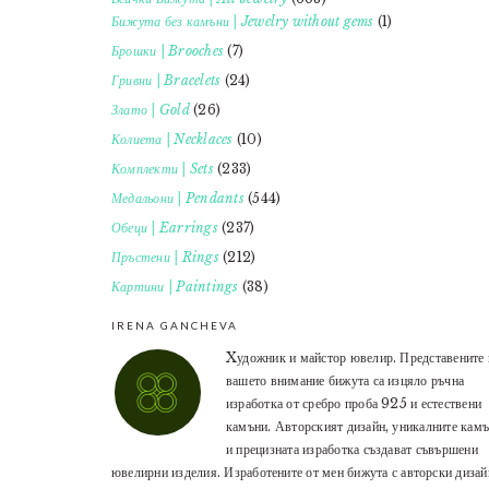
Бижута без камъни | Jewelry without gems
(1)
Брошки | Brooches
(7)
Гривни | Bracelets
(24)
Злато | Gold
(26)
Колиета | Necklaces
(10)
Комплекти | Sets
(233)
Медальони | Pendants
(544)
Обеци | Earrings
(237)
Пръстени | Rings
(212)
Картини | Paintings
(38)
IRENA GANCHEVA
Xудожник и майстор ювелир. Представените 
вашето внимание бижута са изцяло ръчна
изработка от сребро проба 925 и естествени
камъни. Авторският дизайн, уникалните кам
и прецизната изработка създават съвършени
ювелирни изделия. Изработените от мен бижута с авторски дизай