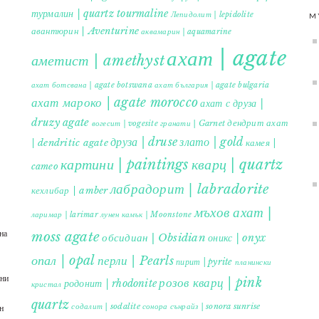
турмалин | quartz tourmaline
Лепидолит | lepidolite
M
авантюрин | Aventurine
аквамарин | aquamarine
ахат | agate
аметист | amethyst
ахат ботсвана | agate botswana
ахат българия | agate bulgaria
ахат мароко | agate morocco
ахат с друза |
druzy agate
дендрит ахат
гранати | Garnet
вогесит | vogesite
друза | druse
злато | gold
| dendritic agate
камея |
картини | paintings
кварц | quartz
cameo
лабрадорит | labradorite
кехлибар | amber
мъхов ахат |
ларимар | larimar
лунен камък | Moonstone
на
moss agate
обсидиан | Obsidian
оникс | onyx
опал | opal
перли | Pearls
пирит | pyrite
планински
ъни
розов кварц | pink
родонит | rhodonite
кристал
quartz
содалит | sodalite
сонора сънрайз | sonora sunrise
н