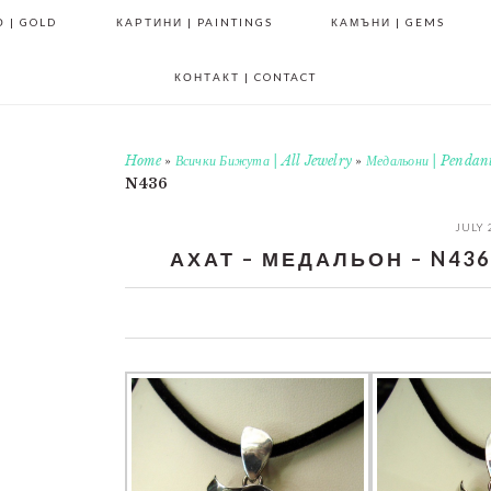
 | GOLD
КАРТИНИ | PAINTINGS
КАМЪНИ | GEMS
КОНТАКТ | CONTACT
Home
»
Всички Бижута | All Jewelry
»
Медальони | Pendan
N436
JULY 
АХАТ – МЕДАЛЬОН – N436 
0
0
0
0