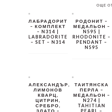
ОЩЕ О
ЛАБРАДОРИТ
РОДОНИТ –
– КОМПЛЕКТ
МЕДАЛЬОН –
– N314 |
N595 |
LABRADORITE
RHODONITE –
– SET – N314
PENDANT –
N595
АЛЕКСАНДЪР,
ТАИТЯНСКА
ЛИМОНОВ
ПЕРЛА –
КВАРЦ,
МЕДАЛЬОН –
ЦИТРИН,
N274 |
СРЕБРО,
TAHITIAN
ЗЛАТО –
PEARL –