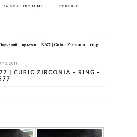
ЗА МЕН | ABOUT ME
ПОРЪЧКИ
Цирконий – пръстен – N577 | Cubic Zirconia – ring –
Y 2, 2013
 | CUBIC ZIRCONIA – RING –
577