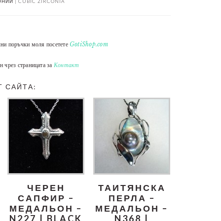
НИЙ | CUBIC ZIRCONIA
лни поръчки моля посетете
GotiShop.com
н чрез страницата за
Контакт
Т САЙТА:
ЧЕРЕН
ТАИТЯНСКА
САПФИР –
ПЕРЛА –
МЕДАЛЬОН –
МЕДАЛЬОН –
N227 | BLACK
N368 |