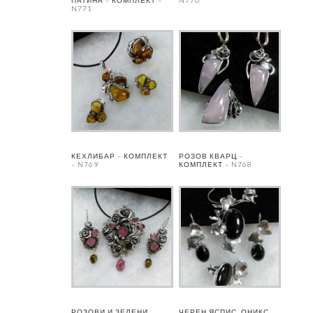
N771
КЕХЛИБАР – КОМПЛЕКТ
РОЗОВ КВАРЦ –
– N769
КОМПЛЕКТ – N768
РОЗОВИ И ЗЕЛЕНИ
ЧЕРЕН ЯСПИС, ОНИКС,