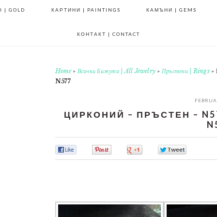
 | GOLD
КАРТИНИ | PAINTINGS
КАМЪНИ | GEMS
КОНТАКТ | CONTACT
Home
»
Всички Бижута | All Jewelry
»
Пръстени | Rings
»
N577
FEBRUAR
ЦИРКОНИЙ – ПРЪСТЕН – N577
N
0
0
0
0