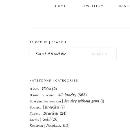
HOME
JEWELLERY
ЗЛАТО
ТЪРСЕНЕ | SEARCH
PRIMARY
Search
SIDEBAR
this
website
КАТЕГОРИИ | CATEGORIES
Видео | Video
(2)
Всички Бижута | All Jewelry
(663)
Бижута без камъни | Jewelry without gems
(1)
Брошки | Brooches
(7)
Гривни | Bracelets
(24)
Злато | Gold
(26)
Колиета | Necklaces
(10)