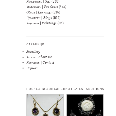
Комплекти | Sets
(233)
Медальони | Pendants
(544)
Обеци | Earrings
(237)
Пръстени | Rings
(212)
Картини | Paintings
(38)
СТРАНИЦИ
Jewellery
За мен | About me
Контакт | Contact
Поръчки
ПОСЛЕДНИ ДОПЪЛНЕНИЯ | LATEST ADDITIONS