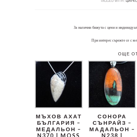
TAGGED WITH:
ЦИРКО
За налични бижута с цени и индивидуа
При интерес сърежте се с ме
ОЩЕ О
МЪХОВ АХАТ
СОНОРА
БЪЛГАРИЯ –
СЪНРАЙЗ –
МЕДАЛЬОН –
МАДАЛЬОН –
N370 | MOSS
N238 |