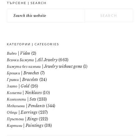
ТЪРСЕНЕ | SEARCH
SIDEBAR
Search
this
website
КАТЕГОРИИ | CATEGORIES
Видео | Video
(2)
Всички Бижута | All Jewelry
(663)
Бижута без камъни | Jewelry without gems
(1)
Брошки | Brooches
(7)
Гривни | Bracelets
(24)
Злато | Gold
(26)
Колиета | Necklaces
(10)
Комплекти | Sets
(233)
Медальони | Pendants
(544)
Обеци | Earrings
(237)
Пръстени | Rings
(212)
Картини | Paintings
(38)