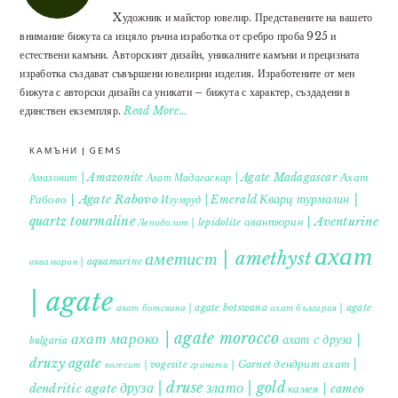
Xудожник и майстор ювелир. Представените на вашето
внимание бижута са изцяло ръчна изработка от сребро проба 925 и
естествени камъни. Авторският дизайн, уникалните камъни и прецизната
изработка създават съвършени ювелирни изделия. Изработените от мен
бижута с авторски дизайн са уникати – бижута с характер, създадени в
единствен екземпляр.
Read More…
КАМЪНИ | GEMS
Ахат
Амазонит | Amazonite
Ахат Мадагаскар | Agate Madagascar
Кварц турмалин |
Рабово | Agate Rabovo
Изумруд | Emerald
quartz tourmaline
авантюрин | Aventurine
Лепидолит | lepidolite
ахат
аметист | amethyst
аквамарин | aquamarine
| agate
ахат ботсвана | agate botswana
ахат българия | agate
ахат мароко | agate morocco
ахат с друза |
bulgaria
druzy agate
дендрит ахат |
гранати | Garnet
вогесит | vogesite
друза | druse
злато | gold
dendritic agate
камея | cameo