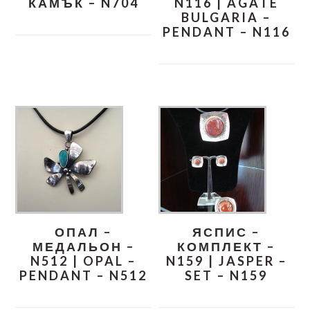
КАМЪК – N704
N116 | AGATE
BULGARIA –
PENDANT – N116
ОПАЛ –
ЯСПИС –
МЕДАЛЬОН –
КОМПЛЕКТ –
N512 | OPAL –
N159 | JASPER –
PENDANT – N512
SET – N159