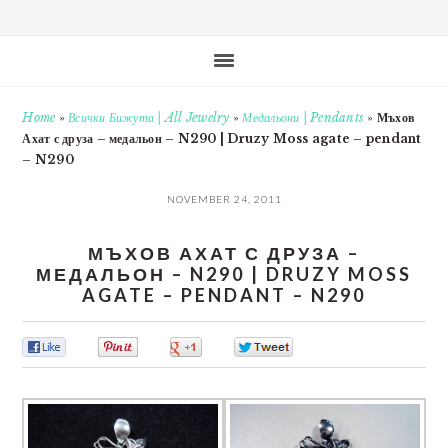
Home
»
Всички Бижута | All Jewelry
»
Медальони | Pendants
»
Мъхов
Ахат с друза – медальон – N290 | Druzy Moss agate – pendant
– N290
NOVEMBER 24, 2011
МЪХОВ АХАТ С ДРУЗА –
МЕДАЛЬОН – N290 | DRUZY MOSS
AGATE – PENDANT – N290
0
0
0
0