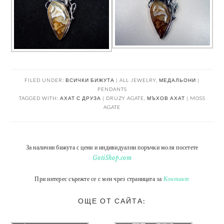
FILED UNDER:
ВСИЧКИ БИЖУТА | ALL JEWELRY
,
МЕДАЛЬОНИ |
PENDANTS
TAGGED WITH:
АХАТ С ДРУЗА | DRUZY AGATE
,
МЪХОВ АХАТ | MOSS
AGATE
За налични бижута с цени и индивидуални поръчки моля посетете
GotiShop.com
При интерес сърежте се с мен чрез страницата за
Контакт
ОЩЕ ОТ САЙТА: