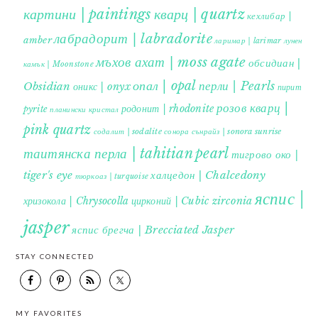
картини | paintings
кварц | quartz
кехлибар |
лабрадорит | labradorite
amber
ларимар | larimar
лунен
мъхов ахат | moss agate
обсидиан |
камък | Moonstone
опал | opal
перли | Pearls
Obsidian
оникс | onyx
пирит |
розов кварц |
родонит | rhodonite
pyrite
планински кристал
pink quartz
содалит | sodalite
сонора сънрайз | sonora sunrise
таитянска перла | tahitian pearl
тигрово око |
tiger's eye
халцедон | Chalcedony
тюркоаз | turquoise
яспис |
хризокола | Chrysocolla
цирконий | Cubic zirconia
jasper
яспис брегча | Brecciated Jasper
STAY CONNECTED
MY FAVORITES