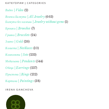
КАТЕГОРИИ | CATEGORIES
FOOTER
Видео | Video
(2)
Всички Бижута | All Jewelry
(663)
Бижута без камъни | Jewelry without gems
(1)
Брошки | Brooches
(7)
Гривни | Bracelets
(24)
Злато | Gold
(26)
Колиета | Necklaces
(10)
Комплекти | Sets
(233)
Медальони | Pendants
(544)
Обеци | Earrings
(237)
Пръстени | Rings
(212)
Картини | Paintings
(38)
IRENA GANCHEVA