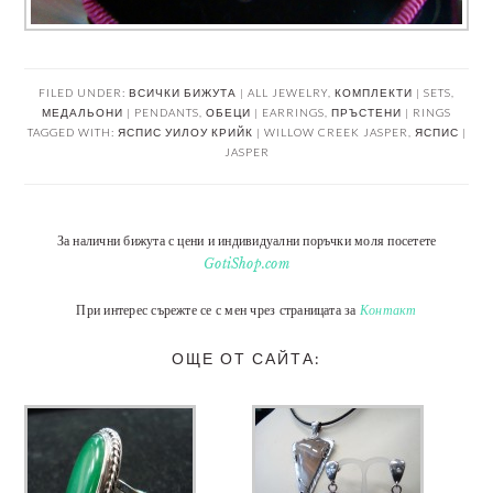
FILED UNDER:
ВСИЧКИ БИЖУТА | ALL JEWELRY
,
КОМПЛЕКТИ | SETS
,
МЕДАЛЬОНИ | PENDANTS
,
ОБЕЦИ | EARRINGS
,
ПРЪСТЕНИ | RINGS
TAGGED WITH:
ЯСПИС УИЛОУ КРИЙК | WILLOW CREEK JASPER
,
ЯСПИС |
JASPER
За налични бижута с цени и индивидуални поръчки моля посетете
GotiShop.com
При интерес сърежте се с мен чрез страницата за
Контакт
ОЩЕ ОТ САЙТА: