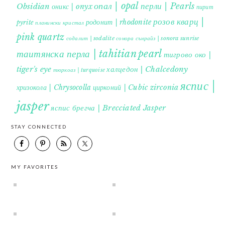
опал | opal
перли | Pearls
Obsidian
оникс | onyx
пирит |
розов кварц |
родонит | rhodonite
pyrite
планински кристал
pink quartz
содалит | sodalite
сонора сънрайз | sonora sunrise
таитянска перла | tahitian pearl
тигрово око |
tiger's eye
халцедон | Chalcedony
тюркоаз | turquoise
яспис |
хризокола | Chrysocolla
цирконий | Cubic zirconia
jasper
яспис брегча | Brecciated Jasper
STAY CONNECTED
MY FAVORITES