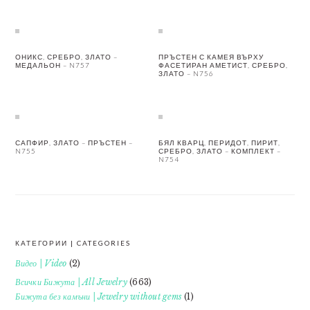
ОНИКС, СРЕБРО, ЗЛАТО –
ПРЪСТЕН С КАМЕЯ ВЪРХУ
МЕДАЛЬОН – N757
ФАСЕТИРАН АМЕТИСТ, СРЕБРО,
ЗЛАТО – N756
САПФИР, ЗЛАТО – ПРЪСТЕН –
БЯЛ КВАРЦ, ПЕРИДОТ, ПИРИТ,
N755
СРЕБРО, ЗЛАТО – КОМПЛЕКТ –
N754
КАТЕГОРИИ | CATEGORIES
FOOTER
Видео | Video
(2)
Всички Бижута | All Jewelry
(663)
Бижута без камъни | Jewelry without gems
(1)