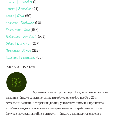
Брошки | Brooches
(7)
Гривни | Bracelets
(24)
Злато | Gold
(26)
Колиета | Necklaces
(10)
Комплекти | Sets
(233)
Медальони | Pendants
(544)
Обеци | Earrings
(237)
Пръстени | Rings
(212)
Картини | Paintings
(38)
IRENA GANCHEVA
Xудожник и майстор ювелир. Представените на вашето
внимание бижута са изцяло ръчна изработка от сребро проба 925 и
естествени камъни. Авторският дизайн, уникалните камъни и прецизната
изработка създават съвършени ювелирни изделия. Изработените от мен
бижута с авторски дизайн са уникати – бижута с характер, създадени в