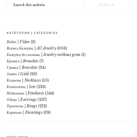
Search
this
website
КАТЕГОРИИ | CATEGORIES
Видео | Video
(2)
Всички Бижута | All Jewelry
(663)
Бижута без камъни | Jewelry without gems
(1)
Брошки | Brooches
(7)
Гривни | Bracelets
(24)
Злато | Gold
(26)
Колиета | Necklaces
(10)
Комплекти | Sets
(233)
Медальони | Pendants
(544)
Обеци | Earrings
(237)
Пръстени | Rings
(212)
Картини | Paintings
(38)
СТРАНИЦИ