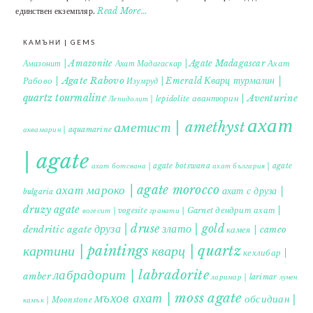
единствен екземпляр.
Read More…
КАМЪНИ | GEMS
Ахат
Амазонит | Amazonite
Ахат Мадагаскар | Agate Madagascar
Кварц турмалин |
Рабово | Agate Rabovo
Изумруд | Emerald
quartz tourmaline
авантюрин | Aventurine
Лепидолит | lepidolite
ахат
аметист | amethyst
аквамарин | aquamarine
| agate
ахат ботсвана | agate botswana
ахат българия | agate
ахат мароко | agate morocco
ахат с друза |
bulgaria
druzy agate
дендрит ахат |
гранати | Garnet
вогесит | vogesite
друза | druse
злато | gold
dendritic agate
камея | cameo
картини | paintings
кварц | quartz
кехлибар |
лабрадорит | labradorite
amber
ларимар | larimar
лунен
мъхов ахат | moss agate
обсидиан |
камък | Moonstone