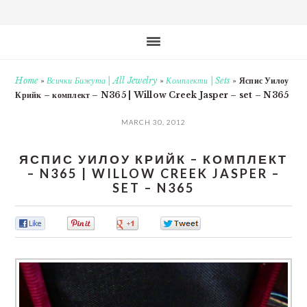
Home
»
Всички Бижута | All Jewelry
»
Комплекти | Sets
»
Яспис Уилоу
Крийк – комплект – N365 | Willow Creek Jasper – set – N365
MARCH 30, 2012
ЯСПИС УИЛОУ КРИЙК – КОМПЛЕКТ
– N365 | WILLOW CREEK JASPER –
SET – N365
0
0
0
0