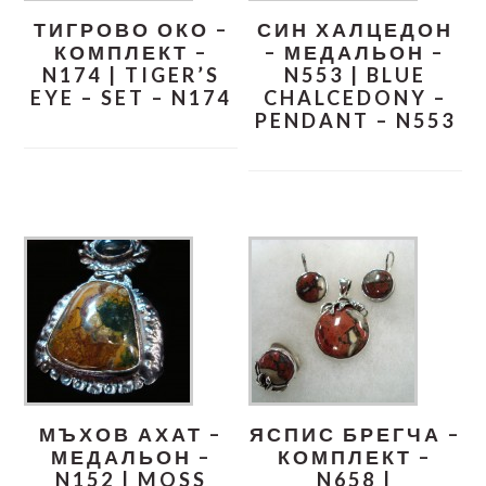
ТИГРОВО ОКО –
СИН ХАЛЦЕДОН
КОМПЛЕКТ –
– МЕДАЛЬОН –
N174 | TIGER’S
N553 | BLUE
EYE – SET – N174
CHALCEDONY –
PENDANT – N553
МЪХОВ АХАТ –
ЯСПИС БРЕГЧА –
МЕДАЛЬОН –
КОМПЛЕКТ –
N152 | MOSS
N658 |