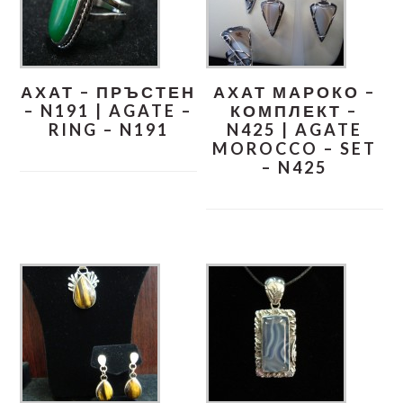
АХАТ – ПРЪСТЕН
АХАТ МАРОКО –
– N191 | AGATE –
КОМПЛЕКТ –
RING – N191
N425 | AGATE
MOROCCO – SET
– N425