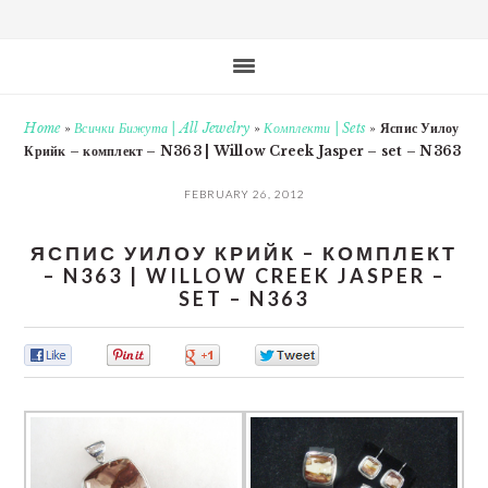
Home
»
Всички Бижута | All Jewelry
»
Комплекти | Sets
»
Яспис Уилоу
Крийк – комплект – N363 | Willow Creek Jasper – set – N363
FEBRUARY 26, 2012
ЯСПИС УИЛОУ КРИЙК – КОМПЛЕКТ
– N363 | WILLOW CREEK JASPER –
SET – N363
0
0
0
0