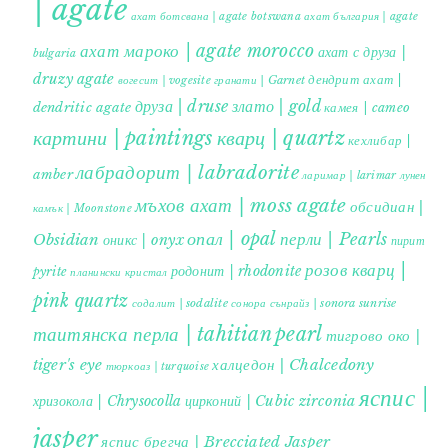
| agate
ахат ботсвана | agate botswana
ахат българия | agate
ахат мароко | agate morocco
ахат с друза |
bulgaria
druzy agate
дендрит ахат |
гранати | Garnet
вогесит | vogesite
друза | druse
злато | gold
dendritic agate
камея | cameo
картини | paintings
кварц | quartz
кехлибар |
лабрадорит | labradorite
amber
ларимар | larimar
лунен
мъхов ахат | moss agate
обсидиан |
камък | Moonstone
опал | opal
перли | Pearls
Obsidian
оникс | onyx
пирит |
розов кварц |
родонит | rhodonite
pyrite
планински кристал
pink quartz
содалит | sodalite
сонора сънрайз | sonora sunrise
таитянска перла | tahitian pearl
тигрово око |
tiger's eye
халцедон | Chalcedony
тюркоаз | turquoise
яспис |
хризокола | Chrysocolla
цирконий | Cubic zirconia
jasper
яспис брегча | Brecciated Jasper