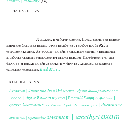
Картини | Paintings
(38)
IRENA GANCHEVA
Xудожник и майстор ювелир. Представените на вашето
внимание бижута са изцяло ръчна изработка от сребро проба 925 и
естествени камъни. Авторският дизайн, уникалните камъни и прецизната
изработка създават съвършени ювелирни изделия. Изработените от мен
бижута с авторски дизайн са уникати – бижута с характер, създадени в
единствен екземпляр.
Read More…
КАМЪНИ | GEMS
Ахат
Амазонит | Amazonite
Ахат Мадагаскар | Agate Madagascar
Кварц турмалин |
Рабово | Agate Rabovo
Изумруд | Emerald
quartz tourmaline
авантюрин | Aventurine
Лепидолит | lepidolite
ахат
аметист | amethyst
аквамарин | aquamarine