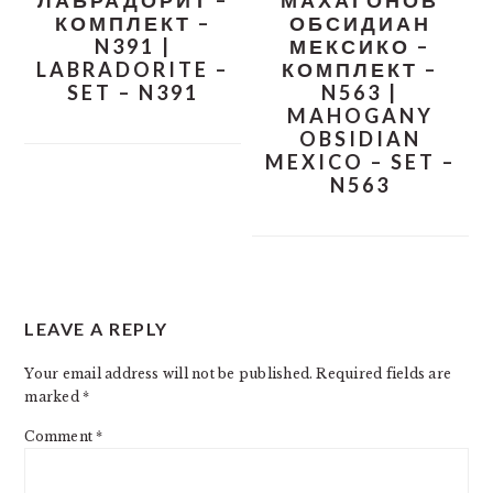
ЛАБРАДОРИТ –
МАХАГОНОВ
КОМПЛЕКТ –
ОБСИДИАН
N391 |
МЕКСИКО –
LABRADORITE –
КОМПЛЕКТ –
SET – N391
N563 |
MAHOGANY
OBSIDIAN
MEXICO – SET –
N563
READER
LEAVE A REPLY
INTERACTIONS
Your email address will not be published.
Required fields are
marked
*
Comment
*