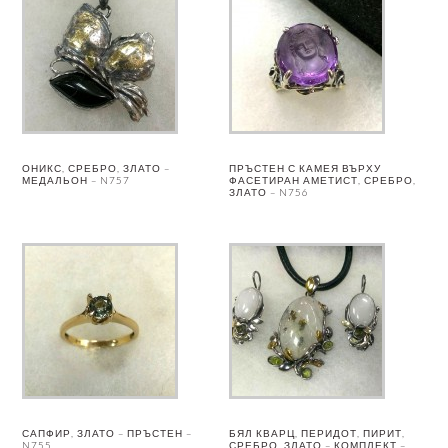
ОНИКС, СРЕБРО, ЗЛАТО –
ПРЪСТЕН С КАМЕЯ ВЪРХУ
МЕДАЛЬОН – N757
ФАСЕТИРАН АМЕТИСТ, СРЕБРО,
ЗЛАТО – N756
САПФИР, ЗЛАТО – ПРЪСТЕН –
БЯЛ КВАРЦ, ПЕРИДОТ, ПИРИТ,
N755
СРЕБРО, ЗЛАТО – КОМПЛЕКТ –