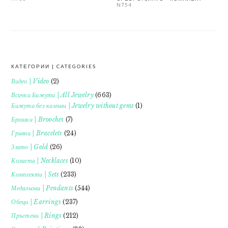
N754
КАТЕГОРИИ | CATEGORIES
FOOTER
Видео | Video
(2)
Всички Бижута | All Jewelry
(663)
Бижута без камъни | Jewelry without gems
(1)
Брошки | Brooches
(7)
Гривни | Bracelets
(24)
Злато | Gold
(26)
Колиета | Necklaces
(10)
Комплекти | Sets
(233)
Медальони | Pendants
(544)
Обеци | Earrings
(237)
Пръстени | Rings
(212)