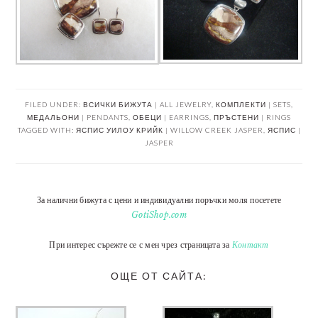
FILED UNDER:
ВСИЧКИ БИЖУТА | ALL JEWELRY
,
КОМПЛЕКТИ | SETS
,
МЕДАЛЬОНИ | PENDANTS
,
ОБЕЦИ | EARRINGS
,
ПРЪСТЕНИ | RINGS
TAGGED WITH:
ЯСПИС УИЛОУ КРИЙК | WILLOW CREEK JASPER
,
ЯСПИС |
JASPER
За налични бижута с цени и индивидуални поръчки моля посетете
GotiShop.com
При интерес сърежте се с мен чрез страницата за
Контакт
ОЩЕ ОТ САЙТА: