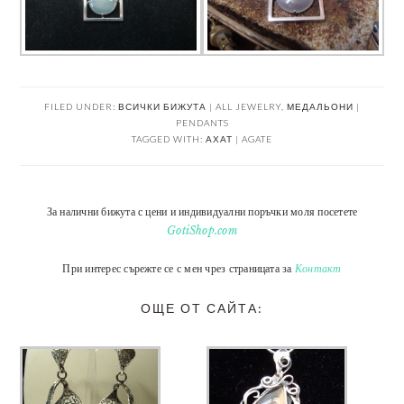
FILED UNDER:
ВСИЧКИ БИЖУТА | ALL JEWELRY
,
МЕДАЛЬОНИ |
PENDANTS
TAGGED WITH:
АХАТ | AGATE
За налични бижута с цени и индивидуални поръчки моля посетете
GotiShop.com
При интерес сърежте се с мен чрез страницата за
Контакт
ОЩЕ ОТ САЙТА: