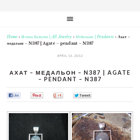
Home
»
Всички Бижута | All Jewelry
»
Медальони | Pendants
»
Ахат –
медальон – N387 | Agate – pendant – N387
APRIL 13, 2012
АХАТ – МЕДАЛЬОН – N387 | AGATE
– PENDANT – N387
0
0
0
0