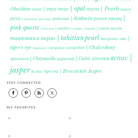
опал | opal
перли | Pearls
Obsidian
оникс | onyx
пирит |
розов кварц |
родонит | rhodonite
pyrite
планински кристал
pink quartz
содалит | sodalite
сонора сънрайз | sonora sunrise
таитянска перла | tahitian pearl
тигрово око |
tiger's eye
халцедон | Chalcedony
тюркоаз | turquoise
яспис |
хризокола | Chrysocolla
цирконий | Cubic zirconia
jasper
яспис брегча | Brecciated Jasper
STAY CONNECTED
MY FAVORITES