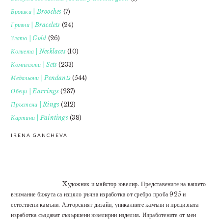
Брошки | Brooches
(7)
Гривни | Bracelets
(24)
Злато | Gold
(26)
Колиета | Necklaces
(10)
Комплекти | Sets
(233)
Медальони | Pendants
(544)
Обеци | Earrings
(237)
Пръстени | Rings
(212)
Картини | Paintings
(38)
IRENA GANCHEVA
Xудожник и майстор ювелир. Представените на вашето
внимание бижута са изцяло ръчна изработка от сребро проба 925 и
естествени камъни. Авторският дизайн, уникалните камъни и прецизната
изработка създават съвършени ювелирни изделия. Изработените от мен