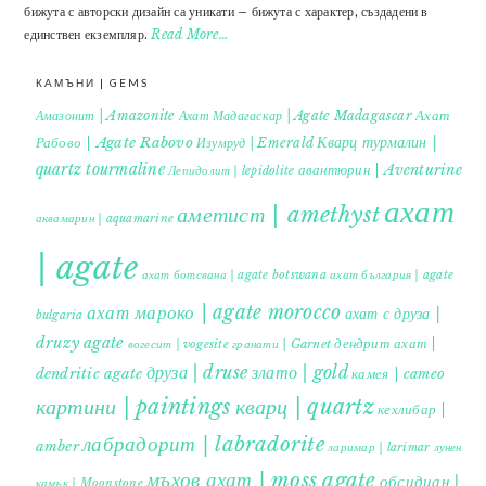
бижута с авторски дизайн са уникати – бижута с характер, създадени в
единствен екземпляр.
Read More…
КАМЪНИ | GEMS
Ахат
Амазонит | Amazonite
Ахат Мадагаскар | Agate Madagascar
Кварц турмалин |
Рабово | Agate Rabovo
Изумруд | Emerald
quartz tourmaline
авантюрин | Aventurine
Лепидолит | lepidolite
ахат
аметист | amethyst
аквамарин | aquamarine
| agate
ахат ботсвана | agate botswana
ахат българия | agate
ахат мароко | agate morocco
ахат с друза |
bulgaria
druzy agate
дендрит ахат |
гранати | Garnet
вогесит | vogesite
друза | druse
злато | gold
dendritic agate
камея | cameo
картини | paintings
кварц | quartz
кехлибар |
лабрадорит | labradorite
amber
ларимар | larimar
лунен
мъхов ахат | moss agate
обсидиан |
камък | Moonstone