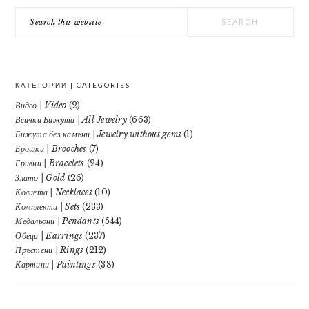
SIDEBAR
Search
this
website
КАТЕГОРИИ | CATEGORIES
Видео | Video
(2)
Всички Бижута | All Jewelry
(663)
Бижута без камъни | Jewelry without gems
(1)
Брошки | Brooches
(7)
Гривни | Bracelets
(24)
Злато | Gold
(26)
Колиета | Necklaces
(10)
Комплекти | Sets
(233)
Медальони | Pendants
(544)
Обеци | Earrings
(237)
Пръстени | Rings
(212)
Картини | Paintings
(38)