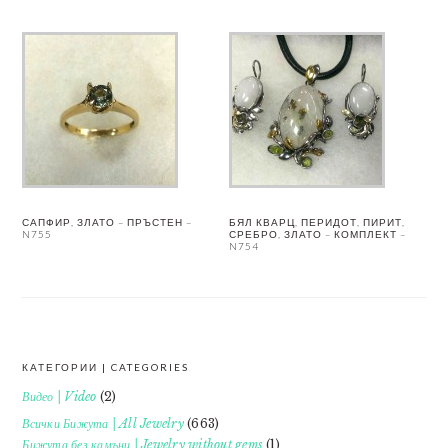
САПФИР, ЗЛАТО – ПРЪСТЕН –
БЯЛ КВАРЦ, ПЕРИДОТ, ПИРИТ,
N755
СРЕБРО, ЗЛАТО – КОМПЛЕКТ –
N754
КАТЕГОРИИ | CATEGORIES
FOOTER
Видео | Video
(2)
Всички Бижута | All Jewelry
(663)
Бижута без камъни | Jewelry without gems
(1)