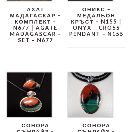
АХАТ
ОНИКС –
МАДАГАСКАР –
МЕДАЛЬОН
КОМПЛЕКТ –
КРЪСТ – N155 |
N677 | AGATE
ONYX – CROSS
MADAGASCAR –
PENDANT – N155
SET – N677
СОНОРА
СОНОРА
СЪНРАЙЗ –
СЪНРАЙЗ –