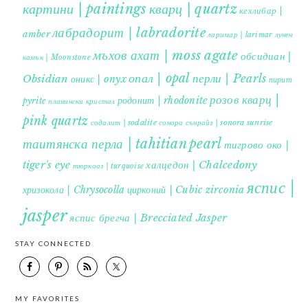
картини | paintings
кварц | quartz
кехлибар |
лабрадорит | labradorite
amber
ларимар | larimar
лунен
мъхов ахат | moss agate
обсидиан |
камък | Moonstone
опал | opal
перли | Pearls
Obsidian
оникс | onyx
пирит |
розов кварц |
родонит | rhodonite
pyrite
планински кристал
pink quartz
содалит | sodalite
сонора сънрайз | sonora sunrise
таитянска перла | tahitian pearl
тигрово око |
tiger's eye
халцедон | Chalcedony
тюркоаз | turquoise
яспис |
хризокола | Chrysocolla
цирконий | Cubic zirconia
jasper
яспис брегча | Brecciated Jasper
STAY CONNECTED
MY FAVORITES