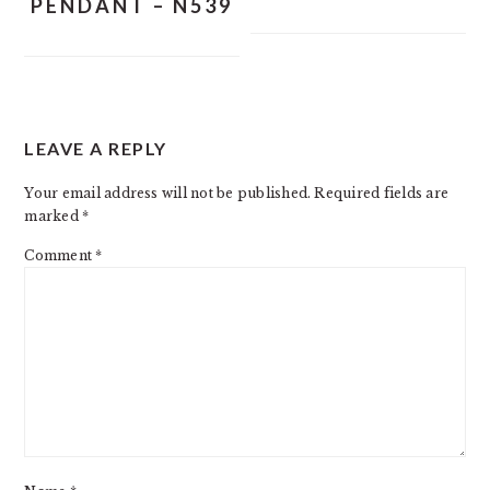
PENDANT – N539
READER
LEAVE A REPLY
INTERACTIONS
Your email address will not be published.
Required fields are
marked
*
Comment
*