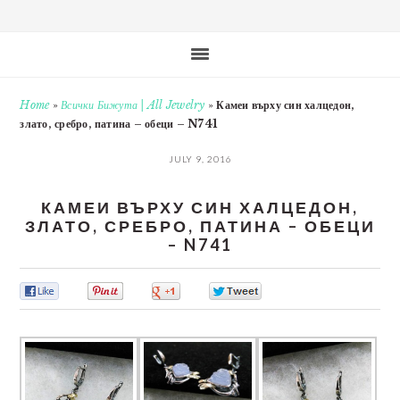
Home
»
Всички Бижута | All Jewelry
»
Камеи върху син халцедон,
злато, сребро, патина – обеци – N741
JULY 9, 2016
КАМЕИ ВЪРХУ СИН ХАЛЦЕДОН,
ЗЛАТО, СРЕБРО, ПАТИНА – ОБЕЦИ
– N741
0
0
0
0