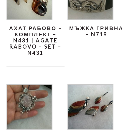
АХАТ РАБОВО –
МЪЖКА ГРИВНА
КОМПЛЕКТ –
– N719
N431 | AGATE
RABOVO – SET –
N431