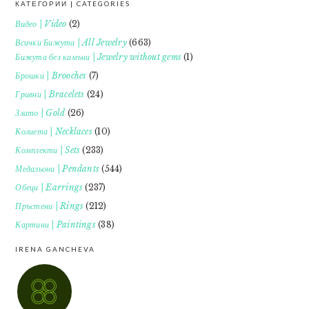
КАТЕГОРИИ | CATEGORIES
FOOTER
Видео | Video
(2)
Всички Бижута | All Jewelry
(663)
Бижута без камъни | Jewelry without gems
(1)
Брошки | Brooches
(7)
Гривни | Bracelets
(24)
Злато | Gold
(26)
Колиета | Necklaces
(10)
Комплекти | Sets
(233)
Медальони | Pendants
(544)
Обеци | Earrings
(237)
Пръстени | Rings
(212)
Картини | Paintings
(38)
IRENA GANCHEVA