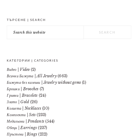
PRIMARY
ТЪРСЕНЕ | SEARCH
SIDEBAR
Search
this
website
КАТЕГОРИИ | CATEGORIES
Видео | Video
(2)
Всички Бижута | All Jewelry
(663)
Бижута без камъни | Jewelry without gems
(1)
Брошки | Brooches
(7)
Гривни | Bracelets
(24)
Злато | Gold
(26)
Колиета | Necklaces
(10)
Комплекти | Sets
(233)
Медальони | Pendants
(544)
Обеци | Earrings
(237)
Пръстени | Rings
(212)