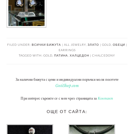
FILED UNDER:
ВСИЧКИ БИЖУТА | ALL JEWELRY
,
ЗЛАТО | GOLD
,
ОБЕЦИ |
EARRINGS
TAGGED WITH:
GOLD
,
ПАТИНА
,
ХАЛЦЕДОН | CHALCEDONY
За налични бижута с цени и индивидуални поръчки моля посетете
GotiShop.com
При интерес сърежте се с мен чрез страницата за
Контакт
ОЩЕ ОТ САЙТА: