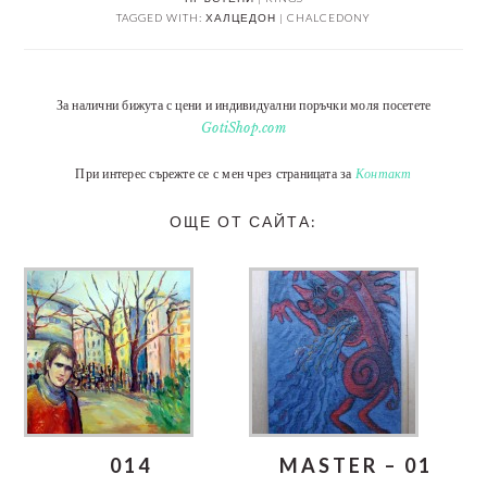
TAGGED WITH:
ХАЛЦЕДОН | CHALCEDONY
За налични бижута с цени и индивидуални поръчки моля посетете
GotiShop.com
При интерес сърежте се с мен чрез страницата за
Контакт
ОЩЕ ОТ САЙТА:
014
MASTER – 01