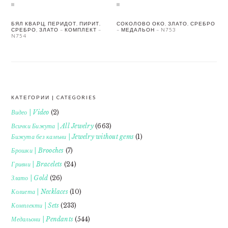
БЯЛ КВАРЦ, ПЕРИДОТ, ПИРИТ,
СОКОЛОВО ОКО, ЗЛАТО, СРЕБРО
СРЕБРО, ЗЛАТО – КОМПЛЕКТ –
– МЕДАЛЬОН – N753
N754
КАТЕГОРИИ | CATEGORIES
FOOTER
Видео | Video
(2)
Всички Бижута | All Jewelry
(663)
Бижута без камъни | Jewelry without gems
(1)
Брошки | Brooches
(7)
Гривни | Bracelets
(24)
Злато | Gold
(26)
Колиета | Necklaces
(10)
Комплекти | Sets
(233)
Медальони | Pendants
(544)