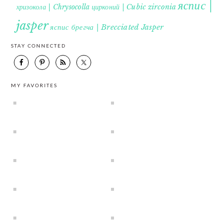
яспис |
хризокола | Chrysocolla
цирконий | Cubic zirconia
jasper
яспис брегча | Brecciated Jasper
STAY CONNECTED
MY FAVORITES