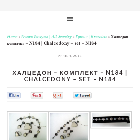
Home
»
Всички Бижута | All Jewelry
»
Гривни | Bracelets
»
Халцедон –
комплект – N184 | Chalcedony – set – N184
APRIL 4, 2011
ХАЛЦЕДОН – КОМПЛЕКТ – N184 |
CHALCEDONY – SET – N184
0
0
0
0