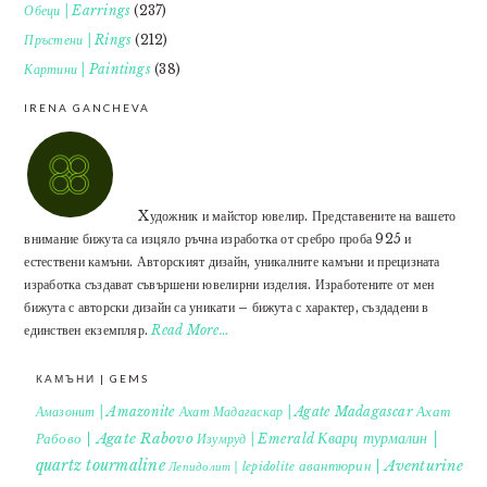
Обеци | Earrings
(237)
Пръстени | Rings
(212)
Картини | Paintings
(38)
IRENA GANCHEVA
Xудожник и майстор ювелир. Представените на вашето
внимание бижута са изцяло ръчна изработка от сребро проба 925 и
естествени камъни. Авторският дизайн, уникалните камъни и прецизната
изработка създават съвършени ювелирни изделия. Изработените от мен
бижута с авторски дизайн са уникати – бижута с характер, създадени в
единствен екземпляр.
Read More…
КАМЪНИ | GEMS
Ахат
Амазонит | Amazonite
Ахат Мадагаскар | Agate Madagascar
Кварц турмалин |
Рабово | Agate Rabovo
Изумруд | Emerald
quartz tourmaline
авантюрин | Aventurine
Лепидолит | lepidolite