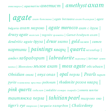
ахат
аметист | amethyst
аквамарин | aquamarine
| agate
ахат ботсвана | agate botswana
ахат българия | agate
ахат мароко | agate morocco
ахат с друза |
bulgaria
druzy agate
дендрит ахат |
гранати | Garnet
вогесит | vogesite
друза | druse
злато | gold
dendritic agate
камея | cameo
картини | paintings
кварц | quartz
кехлибар |
лабрадорит | labradorite
amber
ларимар | larimar
лунен
мъхов ахат | moss agate
обсидиан |
камък | Moonstone
опал | opal
перли | Pearls
Obsidian
оникс | onyx
пирит |
розов кварц |
родонит | rhodonite
pyrite
планински кристал
pink quartz
содалит | sodalite
сонора сънрайз | sonora sunrise
таитянска перла | tahitian pearl
тигрово око |
tiger's eye
халцедон | Chalcedony
тюркоаз | turquoise