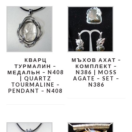
КВАРЦ
МЪХОВ АХАТ –
ТУРМАЛИН –
КОМПЛЕКТ –
МЕДАЛЬН – N408
N386 | MOSS
| QUARTZ
AGATE – SET –
TOURMALINE –
N386
PENDANT – N408