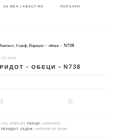
ЗА МЕН | ABOUT ME
ПОРЪЧКИ
Аметист, Седеф, Перидот – обеци – N738
31, 2016
РИДОТ – ОБЕЦИ – N738
| ALL JEWELRY
,
ОБЕЦИ | EARRINGS
,
ПЕРИДОТ
,
СЕДЕФ | MOTHER OF PEARL