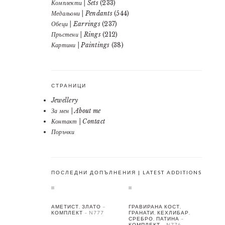
Комплекти | Sets
(233)
Медальони | Pendants
(544)
Обеци | Earrings
(237)
Пръстени | Rings
(212)
Картини | Paintings
(38)
СТРАНИЦИ
Jewellery
За мен | About me
Контакт | Contact
Поръчки
ПОСЛЕДНИ ДОПЪЛНЕНИЯ | LATEST ADDITIONS
АМЕТИСТ, ЗЛАТО –
ГРАВИРАНА КОСТ,
КОМПЛЕКТ – N777
ГРАНАТИ, КЕХЛИБАР,
СРЕБРО, ПАТИНА –
КОМПЛЕКТ – N776