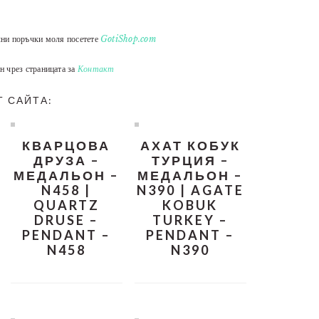
лни поръчки моля посетете
GotiShop.com
н чрез страницата за
Контакт
Т САЙТА:
КВАРЦОВА
АХАТ КОБУК
ДРУЗА –
ТУРЦИЯ –
МЕДАЛЬОН –
МЕДАЛЬОН –
N458 |
N390 | AGATE
QUARTZ
KOBUK
DRUSE –
TURKEY –
PENDANT –
PENDANT –
N458
N390