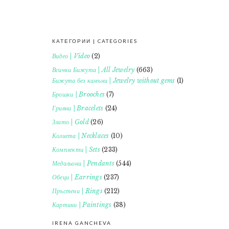
КАТЕГОРИИ | CATEGORIES
FOOTER
Видео | Video
(2)
Всички Бижута | All Jewelry
(663)
Бижута без камъни | Jewelry without gems
(1)
Брошки | Brooches
(7)
Гривни | Bracelets
(24)
Злато | Gold
(26)
Колиета | Necklaces
(10)
Комплекти | Sets
(233)
Медальони | Pendants
(544)
Обеци | Earrings
(237)
Пръстени | Rings
(212)
Картини | Paintings
(38)
IRENA GANCHEVA