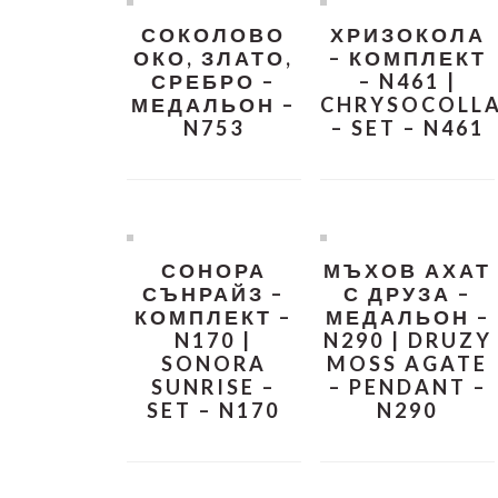
СОКОЛОВО
ХРИЗОКОЛА
ОКО, ЗЛАТО,
– КОМПЛЕКТ
СРЕБРО –
– N461 |
МЕДАЛЬОН –
CHRYSOCOLL
N753
– SET – N461
СОНОРА
МЪХОВ АХАТ
СЪНРАЙЗ –
С ДРУЗА –
КОМПЛЕКТ –
МЕДАЛЬОН –
N170 |
N290 | DRUZY
SONORA
MOSS AGATE
SUNRISE –
– PENDANT –
SET – N170
N290