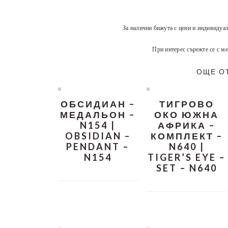
За налични бижута с цени и индивидуа
При интерес сърежте се с ме
ОЩЕ О
ОБСИДИАН –
ТИГРОВО
МЕДАЛЬОН –
ОКО ЮЖНА
N154 |
АФРИКА –
OBSIDIAN –
КОМПЛЕКТ –
PENDANT –
N640 |
N154
TIGER’S EYE –
SET – N640