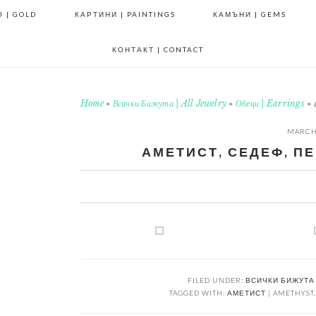
 | GOLD
КАРТИНИ | PAINTINGS
КАМЪНИ | GEMS
КОНТАКТ | CONTACT
Home
»
Всички Бижута | All Jewelry
»
Обеци | Earrings
»
MARCH 
АМЕТИСТ, СЕДЕФ, ПЕ
0
0
0
0
FILED UNDER:
ВСИЧКИ БИЖУТА 
TAGGED WITH:
АМЕТИСТ | AMETHYST