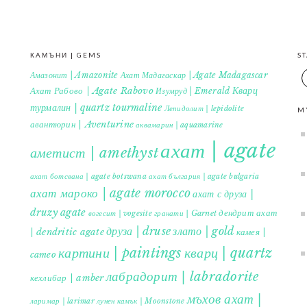
КАМЪНИ | GEMS
S
Амазонит | Amazonite
Ахат Мадагаскар | Agate Madagascar
Кварц
Ахат Рабово | Agate Rabovo
Изумруд | Emerald
турмалин | quartz tourmaline
Лепидолит | lepidolite
M
авантюрин | Aventurine
аквамарин | aquamarine
ахат | agate
аметист | amethyst
ахат ботсвана | agate botswana
ахат българия | agate bulgaria
ахат мароко | agate morocco
ахат с друза |
druzy agate
дендрит ахат
гранати | Garnet
вогесит | vogesite
друза | druse
злато | gold
| dendritic agate
камея |
картини | paintings
кварц | quartz
cameo
лабрадорит | labradorite
кехлибар | amber
мъхов ахат |
ларимар | larimar
лунен камък | Moonstone