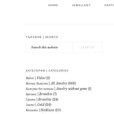
HOME
JEWELLERY
ЗЛАТО
ТЪРСЕНЕ | SEARCH
PRIMARY
Search
SIDEBAR
this
website
КАТЕГОРИИ | CATEGORIES
Видео | Video
(2)
Всички Бижута | All Jewelry
(663)
Бижута без камъни | Jewelry without gems
(1)
Брошки | Brooches
(7)
Гривни | Bracelets
(24)
Злато | Gold
(26)
Колиета | Necklaces
(10)