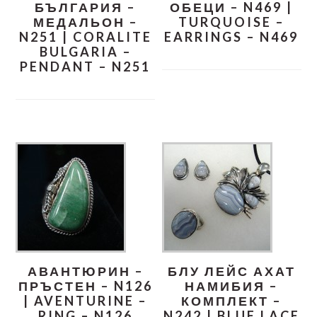
БЪЛГАРИЯ –
ОБЕЦИ – N469 |
МЕДАЛЬОН –
TURQUOISE –
N251 | CORALITE
EARRINGS – N469
BULGARIA –
PENDANT – N251
АВАНТЮРИН –
БЛУ ЛЕЙС АХАТ
ПРЪСТЕН – N126
НАМИБИЯ –
| AVENTURINE –
КОМПЛЕКТ –
RING – N126
N242 | BLUE LACE