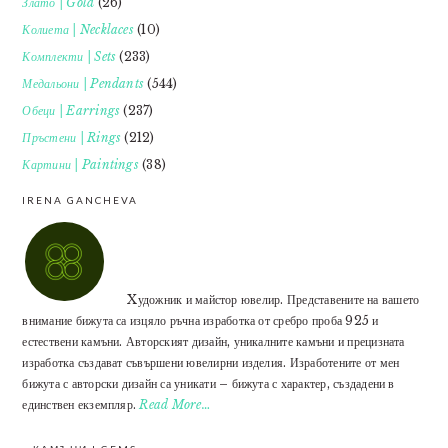
Злато | Gold
(26)
Колиета | Necklaces
(10)
Комплекти | Sets
(233)
Медальони | Pendants
(544)
Обеци | Earrings
(237)
Пръстени | Rings
(212)
Картини | Paintings
(38)
IRENA GANCHEVA
Xудожник и майстор ювелир. Представените на вашето
внимание бижута са изцяло ръчна изработка от сребро проба 925 и
естествени камъни. Авторският дизайн, уникалните камъни и прецизната
изработка създават съвършени ювелирни изделия. Изработените от мен
бижута с авторски дизайн са уникати – бижута с характер, създадени в
единствен екземпляр.
Read More…