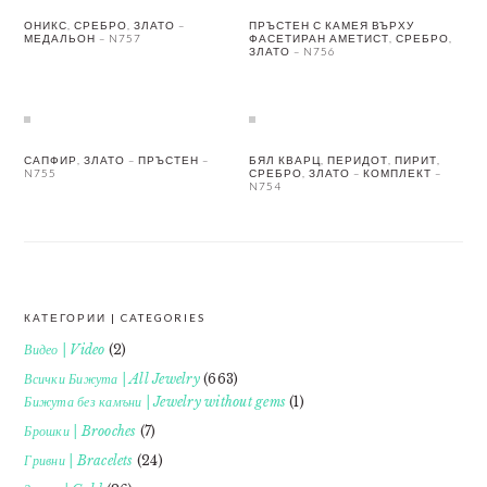
ОНИКС, СРЕБРО, ЗЛАТО –
ПРЪСТЕН С КАМЕЯ ВЪРХУ
МЕДАЛЬОН – N757
ФАСЕТИРАН АМЕТИСТ, СРЕБРО,
ЗЛАТО – N756
САПФИР, ЗЛАТО – ПРЪСТЕН –
БЯЛ КВАРЦ, ПЕРИДОТ, ПИРИТ,
N755
СРЕБРО, ЗЛАТО – КОМПЛЕКТ –
N754
КАТЕГОРИИ | CATEGORIES
FOOTER
Видео | Video
(2)
Всички Бижута | All Jewelry
(663)
Бижута без камъни | Jewelry without gems
(1)
Брошки | Brooches
(7)
Гривни | Bracelets
(24)