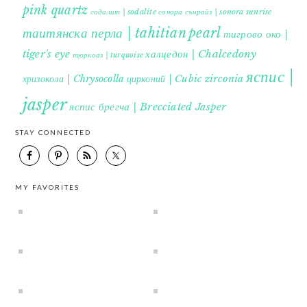
pink quartz
содалит | sodalite
сонора сънрайз | sonora sunrise
таитянска перла | tahitian pearl
тигрово око |
tiger's eye
халцедон | Chalcedony
тюркоаз | turquoise
яспис |
хризокола | Chrysocolla
цирконий | Cubic zirconia
jasper
яспис брегча | Brecciated Jasper
STAY CONNECTED
MY FAVORITES