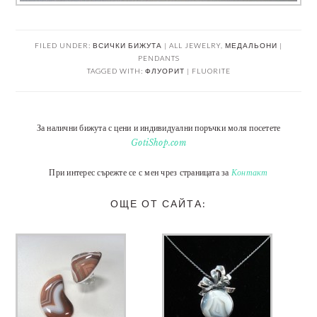
FILED UNDER:
ВСИЧКИ БИЖУТА | ALL JEWELRY
,
МЕДАЛЬОНИ |
PENDANTS
TAGGED WITH:
ФЛУОРИТ | FLUORITE
За налични бижута с цени и индивидуални поръчки моля посетете
GotiShop.com
При интерес сърежте се с мен чрез страницата за
Контакт
ОЩЕ ОТ САЙТА: