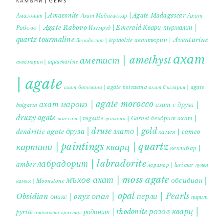
КАМЪНИ | GEMS
Ахат
Амазонит | Amazonite
Ахат Мадагаскар | Agate Madagascar
Кварц турмалин |
Рабово | Agate Rabovo
Изумруд | Emerald
quartz tourmaline
авантюрин | Aventurine
Лепидолит | lepidolite
ахат
аметист | amethyst
аквамарин | aquamarine
| agate
ахат ботсвана | agate botswana
ахат българия | agate
ахат мароко | agate morocco
ахат с друза |
bulgaria
druzy agate
дендрит ахат |
гранати | Garnet
вогесит | vogesite
друза | druse
злато | gold
dendritic agate
камея | cameo
картини | paintings
кварц | quartz
кехлибар |
лабрадорит | labradorite
amber
ларимар | larimar
лунен
мъхов ахат | moss agate
обсидиан |
камък | Moonstone
опал | opal
перли | Pearls
Obsidian
оникс | onyx
пирит |
розов кварц |
родонит | rhodonite
pyrite
планински кристал