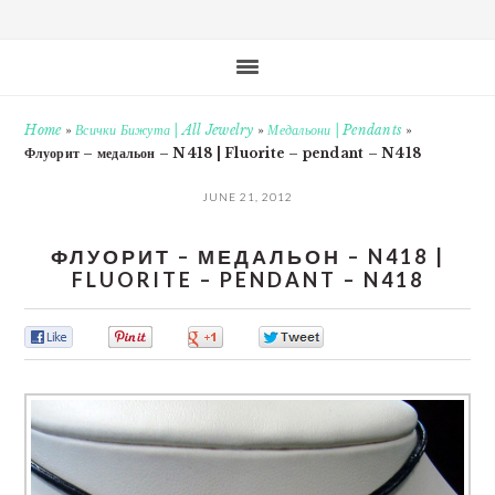
Home
»
Всички Бижута | All Jewelry
»
Медальони | Pendants
»
Флуорит – медальон – N418 | Fluorite – pendant – N418
JUNE 21, 2012
ФЛУОРИТ – МЕДАЛЬОН – N418 |
FLUORITE – PENDANT – N418
0
0
0
0