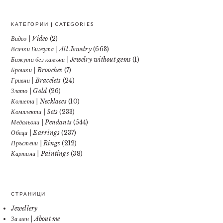
КАТЕГОРИИ | CATEGORIES
Видео | Video
(2)
Всички Бижута | All Jewelry
(663)
Бижута без камъни | Jewelry without gems
(1)
Брошки | Brooches
(7)
Гривни | Bracelets
(24)
Злато | Gold
(26)
Колиета | Necklaces
(10)
Комплекти | Sets
(233)
Медальони | Pendants
(544)
Обеци | Earrings
(237)
Пръстени | Rings
(212)
Картини | Paintings
(38)
СТРАНИЦИ
Jewellery
За мен | About me