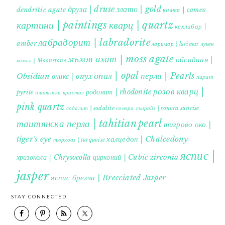
друза | druse
злато | gold
dendritic agate
камея | cameo
картини | paintings
кварц | quartz
кехлибар |
лабрадорит | labradorite
amber
ларимар | larimar
лунен
мъхов ахат | moss agate
обсидиан |
камък | Moonstone
опал | opal
перли | Pearls
Obsidian
оникс | onyx
пирит |
розов кварц |
родонит | rhodonite
pyrite
планински кристал
pink quartz
содалит | sodalite
сонора сънрайз | sonora sunrise
таитянска перла | tahitian pearl
тигрово око |
tiger's eye
халцедон | Chalcedony
тюркоаз | turquoise
яспис |
хризокола | Chrysocolla
цирконий | Cubic zirconia
jasper
яспис брегча | Brecciated Jasper
STAY CONNECTED