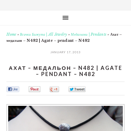
Home
»
Всички Бижута | All Jewelry
»
Медальони | Pendants
»
Ахат –
медальон – N482 | Agate – pendant – N482
JANUARY 17, 2013
АХАТ – МЕДАЛЬОН – N482 | AGATE
– PENDANT – N482
0
0
0
0