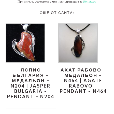
При интерес сърежте се с мен чрез страницата за
Контакт
ОЩЕ ОТ САЙТА:
ЯСПИС
АХАТ РАБОВО –
БЪЛГАРИЯ –
МЕДАЛЬОН –
МЕДАЛЬОН –
N464 | AGATE
N204 | JASPER
RABOVO –
BULGARIA –
PENDANT – N464
PENDANT – N204