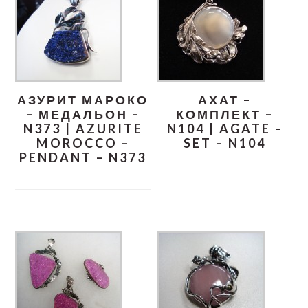
АЗУРИТ МАРОКО
АХАТ –
– МЕДАЛЬОН –
КОМПЛЕКТ –
N373 | AZURITE
N104 | AGATE –
MOROCCO –
SET – N104
PENDANT – N373