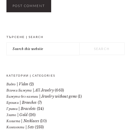
PRIMARY
ТЪРСЕНЕ | SEARCH
SIDEBAR
Search
this
website
КАТЕГОРИИ | CATEGORIES
Видео | Video
(2)
Всички Бижута | All Jewelry
(663)
Бижута без камъни | Jewelry without gems
(1)
Брошки | Brooches
(7)
Гривни | Bracelets
(24)
Злато | Gold
(26)
Колиета | Necklaces
(10)
Комплекти | Sets
(233)