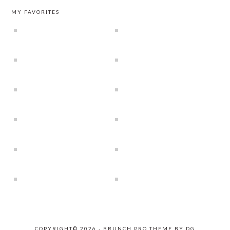
MY FAVORITES
COPYRIGHT© 2026 ·
BRUNCH PRO THEME
BY
DG