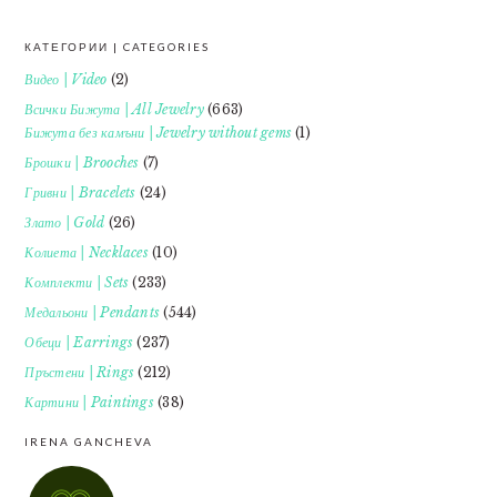
КАТЕГОРИИ | CATEGORIES
FOOTER
Видео | Video
(2)
Всички Бижута | All Jewelry
(663)
Бижута без камъни | Jewelry without gems
(1)
Брошки | Brooches
(7)
Гривни | Bracelets
(24)
Злато | Gold
(26)
Колиета | Necklaces
(10)
Комплекти | Sets
(233)
Медальони | Pendants
(544)
Обеци | Earrings
(237)
Пръстени | Rings
(212)
Картини | Paintings
(38)
IRENA GANCHEVA