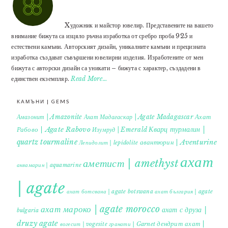
Xудожник и майстор ювелир. Представените на вашето
внимание бижута са изцяло ръчна изработка от сребро проба 925 и
естествени камъни. Авторският дизайн, уникалните камъни и прецизната
изработка създават съвършени ювелирни изделия. Изработените от мен
бижута с авторски дизайн са уникати – бижута с характер, създадени в
единствен екземпляр.
Read More…
КАМЪНИ | GEMS
Ахат
Амазонит | Amazonite
Ахат Мадагаскар | Agate Madagascar
Кварц турмалин |
Рабово | Agate Rabovo
Изумруд | Emerald
quartz tourmaline
авантюрин | Aventurine
Лепидолит | lepidolite
ахат
аметист | amethyst
аквамарин | aquamarine
| agate
ахат ботсвана | agate botswana
ахат българия | agate
ахат мароко | agate morocco
ахат с друза |
bulgaria
druzy agate
дендрит ахат |
гранати | Garnet
вогесит | vogesite