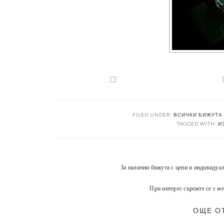
FILED UNDER:
ВСИЧКИ БИЖУТА |
TAGGED WITH:
И
За налични бижута с цени и индивидуа
При интерес сърежте се с ме
ОЩЕ О