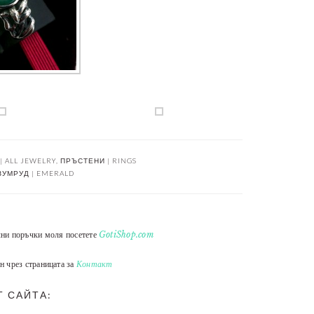
 ALL JEWELRY
,
ПРЪСТЕНИ | RINGS
ЗУМРУД | EMERALD
лни поръчки моля посетете
GotiShop.com
н чрез страницата за
Контакт
Т САЙТА: