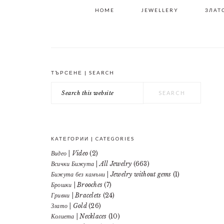
HOME
JEWELLERY
ЗЛАТО
ТЪРСЕНЕ | SEARCH
PRIMARY
Search
SIDEBAR
this
website
КАТЕГОРИИ | CATEGORIES
Видео | Video
(2)
Всички Бижута | All Jewelry
(663)
Бижута без камъни | Jewelry without gems
(1)
Брошки | Brooches
(7)
Гривни | Bracelets
(24)
Злато | Gold
(26)
Колиета | Necklaces
(10)