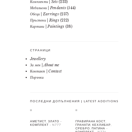
Комплекти | Sets
(233)
Медальони | Pendants
(544)
Обеци | Earrings
(237)
Пръстени | Rings
(212)
Картини | Paintings
(38)
СТРАНИЦИ
Jewellery
За мен | About me
Контакт | Contact
Поръчки
ПОСЛЕДНИ ДОПЪЛНЕНИЯ | LATEST ADDITIONS
АМЕТИСТ, ЗЛАТО –
ГРАВИРАНА КОСТ,
КОМПЛЕКТ – N777
ГРАНАТИ, КЕХЛИБАР,
СРЕБРО, ПАТИНА –
КОМПЛЕКТ – N776