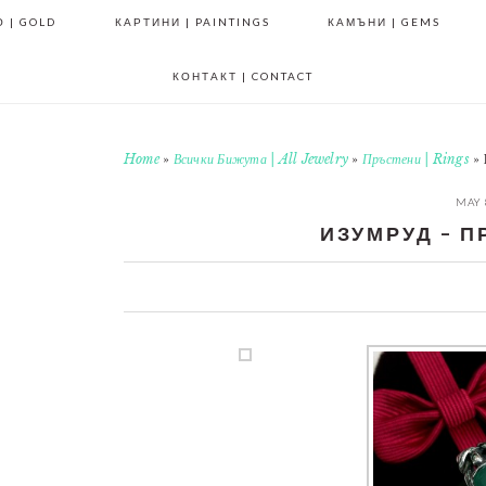
 | GOLD
КАРТИНИ | PAINTINGS
КАМЪНИ | GEMS
КОНТАКТ | CONTACT
Home
»
Всички Бижута | All Jewelry
»
Пръстени | Rings
»
MAY 
ИЗУМРУД – П
0
0
0
0