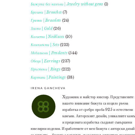
Бижута без камъни | Jewelry without gems
(1)
Брошки | Brooches
(7)
Гривни | Bracelets
(24)
Злато | Gold
(26)
Колиета | Necklaces
(10)
Комплекти | Sets
(233)
Медальони | Pendants
(544)
Обеци | Earrings
(237)
Пръстени | Rings
(212)
Картини | Paintings
(38)
IRENA GANCHEVA
Xудожник и майстор ювелир. Представените 
вашето внимание бижута са изцяло ръчна
изработка от сребро проба 925 и естествени
камъни. Авторският дизайн, уникалните кам
и прецизната изработка създават съвършени
ювелирни изделия. Изработените от мен бижута с авторски дизай
са уникати – бижута с характер, създадени в единствен екземпляр