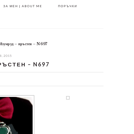
ЗА МЕН | ABOUT ME
ПОРЪЧКИ
Изумруд – пръстен – N697
8, 2015
РЪСТЕН – N697