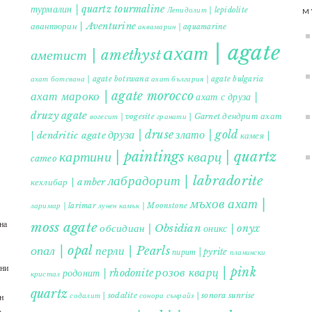
турмалин | quartz tourmaline
Лепидолит | lepidolite
M
авантюрин | Aventurine
аквамарин | aquamarine
ахат | agate
аметист | amethyst
ахат ботсвана | agate botswana
ахат българия | agate bulgaria
ахат мароко | agate morocco
ахат с друза |
druzy agate
дендрит ахат
гранати | Garnet
вогесит | vogesite
друза | druse
злато | gold
| dendritic agate
камея |
картини | paintings
кварц | quartz
cameo
лабрадорит | labradorite
кехлибар | amber
мъхов ахат |
ларимар | larimar
лунен камък | Moonstone
на
moss agate
обсидиан | Obsidian
оникс | onyx
опал | opal
перли | Pearls
пирит | pyrite
планински
ъни
розов кварц | pink
родонит | rhodonite
кристал
quartz
содалит | sodalite
сонора сънрайз | sonora sunrise
н
.