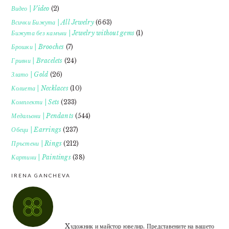
Видео | Video
(2)
Всички Бижута | All Jewelry
(663)
Бижута без камъни | Jewelry without gems
(1)
Брошки | Brooches
(7)
Гривни | Bracelets
(24)
Злато | Gold
(26)
Колиета | Necklaces
(10)
Комплекти | Sets
(233)
Медальони | Pendants
(544)
Обеци | Earrings
(237)
Пръстени | Rings
(212)
Картини | Paintings
(38)
IRENA GANCHEVA
Xудожник и майстор ювелир. Представените на вашето