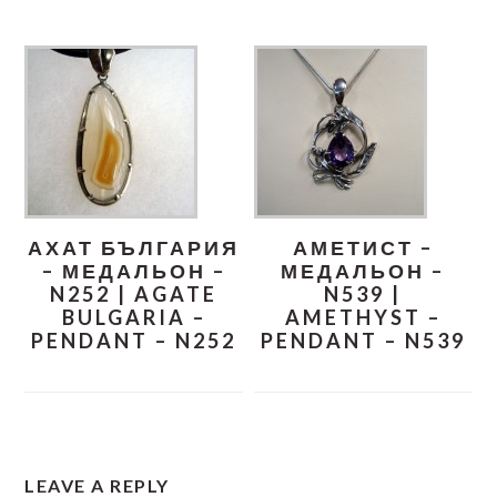
АХАТ БЪЛГАРИЯ
АМЕТИСТ –
– МЕДАЛЬОН –
МЕДАЛЬОН –
N252 | AGATE
N539 |
BULGARIA –
AMETHYST –
PENDANT – N252
PENDANT – N539
READER
LEAVE A REPLY
INTERACTIONS