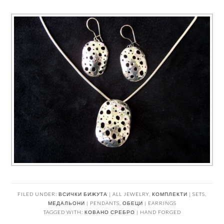
FILED UNDER:
ВСИЧКИ БИЖУТА | ALL JEWELRY
,
КОМПЛЕКТИ | SETS
,
МЕДАЛЬОНИ | PENDANTS
,
ОБЕЦИ | EARRINGS
TAGGED WITH:
КОВАНО СРЕБРО | HAND FORGED