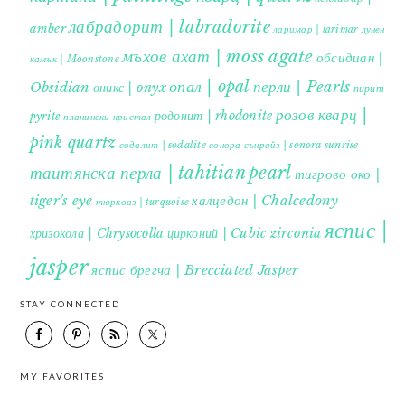
лабрадорит | labradorite
amber
ларимар | larimar
лунен
мъхов ахат | moss agate
обсидиан |
камък | Moonstone
опал | opal
перли | Pearls
Obsidian
оникс | onyx
пирит |
розов кварц |
родонит | rhodonite
pyrite
планински кристал
pink quartz
содалит | sodalite
сонора сънрайз | sonora sunrise
таитянска перла | tahitian pearl
тигрово око |
tiger's eye
халцедон | Chalcedony
тюркоаз | turquoise
яспис |
хризокола | Chrysocolla
цирконий | Cubic zirconia
jasper
яспис брегча | Brecciated Jasper
STAY CONNECTED
MY FAVORITES