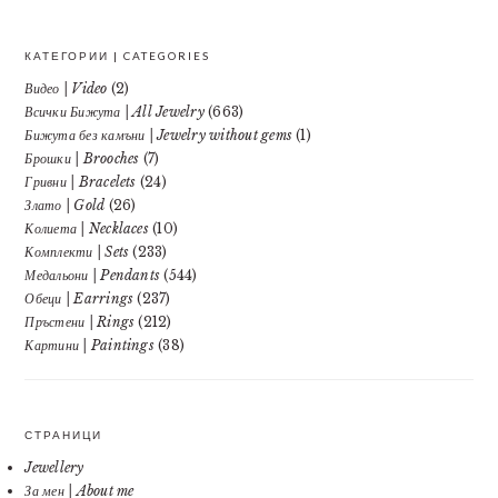
КАТЕГОРИИ | CATEGORIES
Видео | Video
(2)
Всички Бижута | All Jewelry
(663)
Бижута без камъни | Jewelry without gems
(1)
Брошки | Brooches
(7)
Гривни | Bracelets
(24)
Злато | Gold
(26)
Колиета | Necklaces
(10)
Комплекти | Sets
(233)
Медальони | Pendants
(544)
Обеци | Earrings
(237)
Пръстени | Rings
(212)
Картини | Paintings
(38)
СТРАНИЦИ
Jewellery
За мен | About me