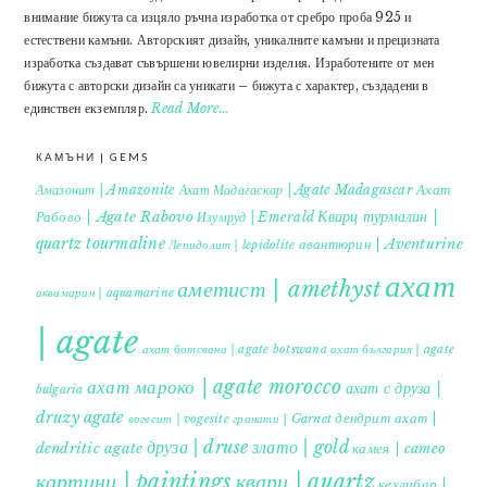
внимание бижута са изцяло ръчна изработка от сребро проба 925 и
естествени камъни. Авторският дизайн, уникалните камъни и прецизната
изработка създават съвършени ювелирни изделия. Изработените от мен
бижута с авторски дизайн са уникати – бижута с характер, създадени в
единствен екземпляр.
Read More…
КАМЪНИ | GEMS
Ахат
Амазонит | Amazonite
Ахат Мадагаскар | Agate Madagascar
Кварц турмалин |
Рабово | Agate Rabovo
Изумруд | Emerald
quartz tourmaline
авантюрин | Aventurine
Лепидолит | lepidolite
ахат
аметист | amethyst
аквамарин | aquamarine
| agate
ахат ботсвана | agate botswana
ахат българия | agate
ахат мароко | agate morocco
ахат с друза |
bulgaria
druzy agate
дендрит ахат |
гранати | Garnet
вогесит | vogesite
друза | druse
злато | gold
dendritic agate
камея | cameo
картини | paintings
кварц | quartz
кехлибар |