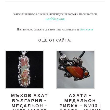
За налични бижута с цени и индивидуални поръчки моля посетете
GotiShop.com
При интерес сърежте се с мен чрез страницата за
Контакт
ОЩЕ ОТ САЙТА:
МЪХОВ АХАТ
АХАТИ –
БЪЛГАРИЯ –
МЕДАЛЬОН
МЕДАЛЬОН –
РИБКА – N200 |