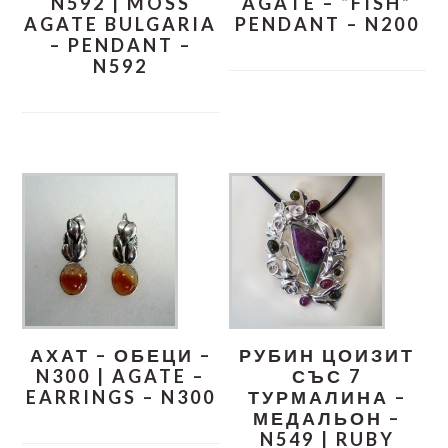
N592 | MOSS
AGATE – “FISH”
AGATE BULGARIA
PENDANT – N200
– PENDANT –
N592
АХАТ – ОБЕЦИ –
РУБИН ЦОИЗИТ
N300 | AGATE –
СЪС 7
EARRINGS – N300
ТУРМАЛИНА –
МЕДАЛЬОН –
N549 | RUBY