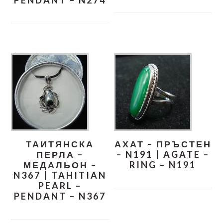
PENDANT – N274
ТАИТЯНСКА
АХАТ – ПРЪСТЕН
ПЕРЛА –
– N191 | AGATE –
МЕДАЛЬОН –
RING – N191
N367 | TAHITIAN
PEARL –
PENDANT – N367