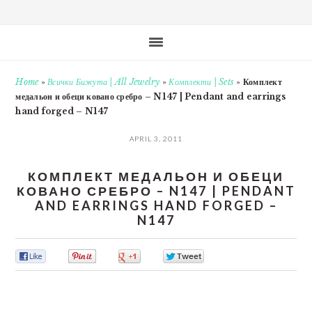
Home
»
Всички Бижута | All Jewelry
»
Комплекти | Sets
»
Комплект
медальон и обеци ковано сребро – N147 | Pendant and earrings
hand forged – N147
APRIL 3, 2011
КОМПЛЕКТ МЕДАЛЬОН И ОБЕЦИ
КОВАНО СРЕБРО – N147 | PENDANT
AND EARRINGS HAND FORGED –
N147
0
0
0
0