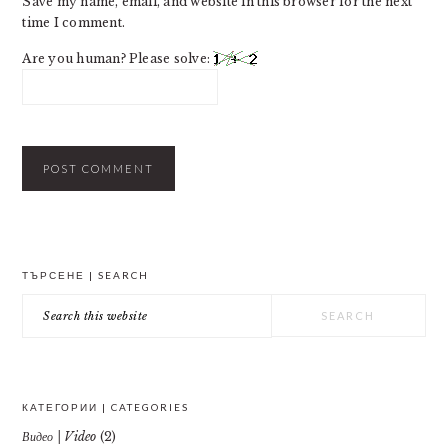
Save my name, email, and website in this browser for the next
time I comment.
Are you human? Please solve:
PRIMARY
ТЪРСЕНЕ | SEARCH
SIDEBAR
Search
this
website
КАТЕГОРИИ | CATEGORIES
Видео | Video
(2)