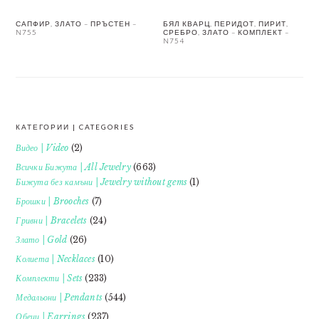
САПФИР, ЗЛАТО – ПРЪСТЕН –
БЯЛ КВАРЦ, ПЕРИДОТ, ПИРИТ,
N755
СРЕБРО, ЗЛАТО – КОМПЛЕКТ –
N754
КАТЕГОРИИ | CATEGORIES
FOOTER
Видео | Video
(2)
Всички Бижута | All Jewelry
(663)
Бижута без камъни | Jewelry without gems
(1)
Брошки | Brooches
(7)
Гривни | Bracelets
(24)
Злато | Gold
(26)
Колиета | Necklaces
(10)
Комплекти | Sets
(233)
Медальони | Pendants
(544)
Обеци | Earrings
(237)