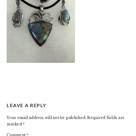
READER
LEAVE A REPLY
INTERACTIONS
Your email address will not be published.
Required fields are
marked
*
Comment
*