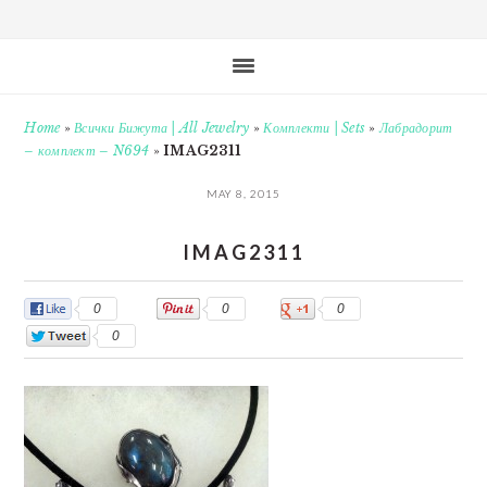
Home
»
Всички Бижута | All Jewelry
»
Комплекти | Sets
»
Лабрадорит
– комплект – N694
»
IMAG2311
MAY 8, 2015
IMAG2311
0
0
0
0