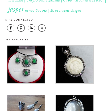
хризокола | Chrysocolla
цирконий | Cubic zirconia
jasper
яспис брегча | Brecciated Jasper
STAY CONNECTED
MY FAVORITES