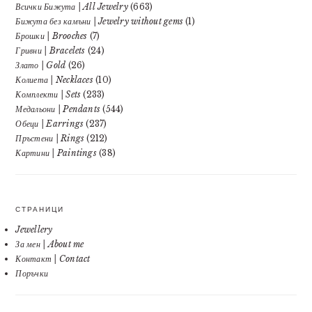
Всички Бижута | All Jewelry
(663)
Бижута без камъни | Jewelry without gems
(1)
Брошки | Brooches
(7)
Гривни | Bracelets
(24)
Злато | Gold
(26)
Колиета | Necklaces
(10)
Комплекти | Sets
(233)
Медальони | Pendants
(544)
Обеци | Earrings
(237)
Пръстени | Rings
(212)
Картини | Paintings
(38)
СТРАНИЦИ
Jewellery
За мен | About me
Контакт | Contact
Поръчки