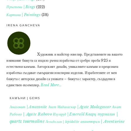
Пръстени | Rings
(212)
Картини | Paintings
(38)
IRENA GANCHEVA
Xудожник и майстор ювелир. Представените на вашето
внимание бижута са изцяло ръчна изработка от сребро проба 925 и
естествени камъни. Авторският дизайн, уникалните камъни и прецизната
изработка създават съвършени ювелирни изделия. Изработените от мен
бижута с авторски дизайн са уникати – бижута с характер, създадени в
единствен екземпляр.
Read More…
КАМЪНИ | GEMS
Ахат
Амазонит | Amazonite
Ахат Мадагаскар | Agate Madagascar
Кварц турмалин |
Рабово | Agate Rabovo
Изумруд | Emerald
quartz tourmaline
авантюрин | Aventurine
Лепидолит | lepidolite