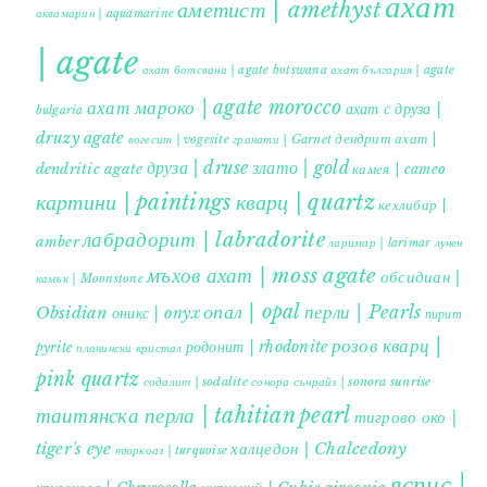
ахат
аметист | amethyst
аквамарин | aquamarine
| agate
ахат ботсвана | agate botswana
ахат българия | agate
ахат мароко | agate morocco
ахат с друза |
bulgaria
druzy agate
дендрит ахат |
гранати | Garnet
вогесит | vogesite
друза | druse
злато | gold
dendritic agate
камея | cameo
картини | paintings
кварц | quartz
кехлибар |
лабрадорит | labradorite
amber
ларимар | larimar
лунен
мъхов ахат | moss agate
обсидиан |
камък | Moonstone
опал | opal
перли | Pearls
Obsidian
оникс | onyx
пирит |
розов кварц |
родонит | rhodonite
pyrite
планински кристал
pink quartz
содалит | sodalite
сонора сънрайз | sonora sunrise
таитянска перла | tahitian pearl
тигрово око |
tiger's eye
халцедон | Chalcedony
тюркоаз | turquoise
яспис |