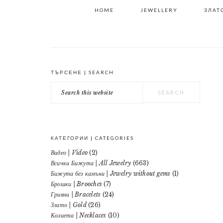
HOME
JEWELLERY
ЗЛАТО
ТЪРСЕНЕ | SEARCH
PRIMARY
Search
SIDEBAR
this
website
КАТЕГОРИИ | CATEGORIES
Видео | Video
(2)
Всички Бижута | All Jewelry
(663)
Бижута без камъни | Jewelry without gems
(1)
Брошки | Brooches
(7)
Гривни | Bracelets
(24)
Злато | Gold
(26)
Колиета | Necklaces
(10)