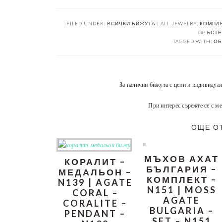
FILED UNDER:
ВСИЧКИ БИЖУТА | ALL JEWELRY
,
КОМПЛЕ
ПРЪСТЕН
TAGGED WITH:
ОБ
За налични бижута с цени и индивидуа
При интерес сърежте се с ме
ОЩЕ О
МЪХОВ АХАТ
КОРАЛИТ –
БЪЛГАРИЯ –
МЕДАЛЬОН –
КОМПЛЕКТ –
N139 | AGATE
N151 | MOSS
CORAL –
AGATE
CORALITE –
BULGARIA –
PENDANT –
SET – N151