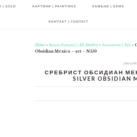
 | GOLD
КАРТИНИ | PAINTINGS
КАМЪНИ | GEMS
КОНТАКТ | CONTACT
Home
»
Всички Бижута | All Jewelry
»
Комплекти | Sets
»
С
Obsidian Mexico – set – N559
JANUARY
СРЕБРИСТ ОБСИДИАН МЕКС
SILVER OBSIDIAN M
0
0
0
0