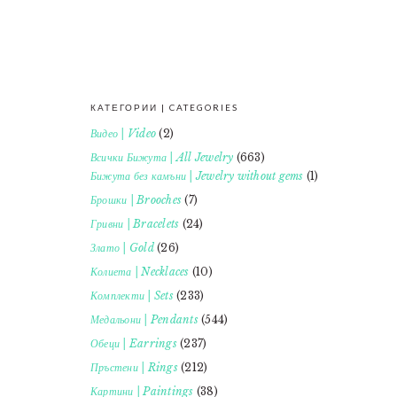
КАТЕГОРИИ | CATEGORIES
FOOTER
Видео | Video
(2)
Всички Бижута | All Jewelry
(663)
Бижута без камъни | Jewelry without gems
(1)
Брошки | Brooches
(7)
Гривни | Bracelets
(24)
Злато | Gold
(26)
Колиета | Necklaces
(10)
Комплекти | Sets
(233)
Медальони | Pendants
(544)
Обеци | Earrings
(237)
Пръстени | Rings
(212)
Картини | Paintings
(38)