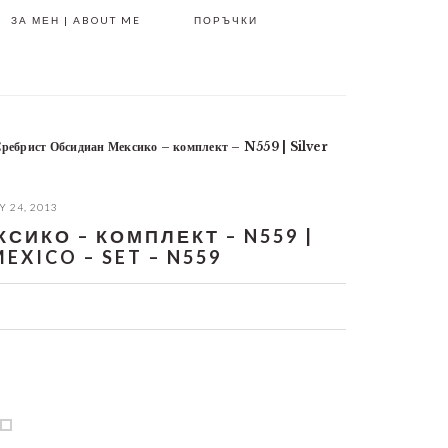
ЗА МЕН | ABOUT ME
ПОРЪЧКИ
ребрист Обсидиан Мексико – комплект – N559 | Silver
 24, 2013
ИКО – КОМПЛЕКТ – N559 |
EXICO – SET – N559