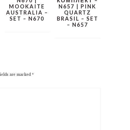
N670 |
КОМПЛЕКТ –
MOOKAITE
N657 | PINK
AUSTRALIA –
QUARTZ
SET – N670
BRASIL – SET
– N657
ields are marked
*