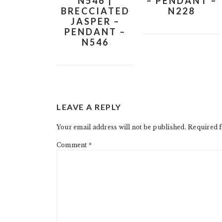
N546 |
– PENDANT –
BRECCIATED
N228
JASPER –
PENDANT –
N546
READER
LEAVE A REPLY
INTERACTIONS
Your email address will not be published.
Required f
Comment
*