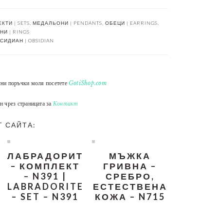
КТИ | SETS
,
МЕДАЛЬОНИ | PENDANTS
,
ОБЕЦИ | EARRINGS
,
И | RINGS
СИДИАН | OBSIDIAN
лни поръчки моля посетете
GotiShop.com
н чрез страницата за
Контакт
Т САЙТА:
ЛАБРАДОРИТ
МЪЖКА
– КОМПЛЕКТ
ГРИВНА –
– N391 |
СРЕБРО,
LABRADORITE
ЕСТЕСТВЕНА
– SET – N391
КОЖА – N715