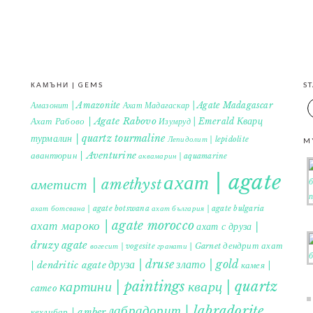
КАМЪНИ | GEMS
S
Амазонит | Amazonite
Ахат Мадагаскар | Agate Madagascar
Кварц
Ахат Рабово | Agate Rabovo
Изумруд | Emerald
турмалин | quartz tourmaline
Лепидолит | lepidolite
M
авантюрин | Aventurine
аквамарин | aquamarine
ахат | agate
аметист | amethyst
ахат ботсвана | agate botswana
ахат българия | agate bulgaria
ахат мароко | agate morocco
ахат с друза |
druzy agate
дендрит ахат
гранати | Garnet
вогесит | vogesite
друза | druse
злато | gold
| dendritic agate
камея |
картини | paintings
кварц | quartz
cameo
лабрадорит | labradorite
кехлибар | amber