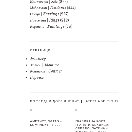
Комплекти | Sets
(233)
Медальони | Pendants
(544)
Обеци | Earrings
(237)
Пръстени | Rings
(212)
Картини | Paintings
(38)
СТРАНИЦИ
Jewellery
За мен | About me
Контакт | Contact
Поръчки
ПОСЛЕДНИ ДОПЪЛНЕНИЯ | LATEST ADDITIONS
АМЕТИСТ, ЗЛАТО –
ГРАВИРАНА КОСТ,
КОМПЛЕКТ – N777
ГРАНАТИ, КЕХЛИБАР,
СРЕБРО, ПАТИНА –
КОМПЛЕКТ – N776