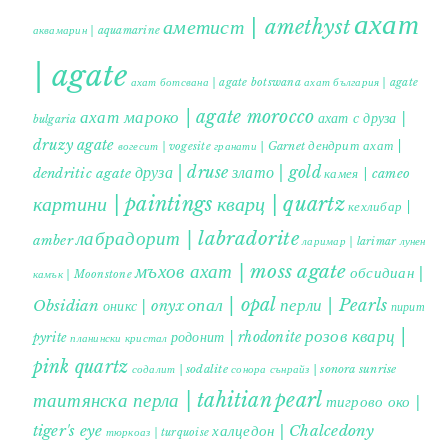
ахат
аметист | amethyst
аквамарин | aquamarine
| agate
ахат ботсвана | agate botswana
ахат българия | agate
ахат мароко | agate morocco
ахат с друза |
bulgaria
druzy agate
дендрит ахат |
гранати | Garnet
вогесит | vogesite
друза | druse
злато | gold
dendritic agate
камея | cameo
картини | paintings
кварц | quartz
кехлибар |
лабрадорит | labradorite
amber
ларимар | larimar
лунен
мъхов ахат | moss agate
обсидиан |
камък | Moonstone
опал | opal
перли | Pearls
Obsidian
оникс | onyx
пирит |
розов кварц |
родонит | rhodonite
pyrite
планински кристал
pink quartz
содалит | sodalite
сонора сънрайз | sonora sunrise
таитянска перла | tahitian pearl
тигрово око |
tiger's eye
халцедон | Chalcedony
тюркоаз | turquoise