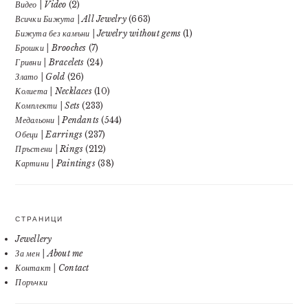
Видео | Video
(2)
Всички Бижута | All Jewelry
(663)
Бижута без камъни | Jewelry without gems
(1)
Брошки | Brooches
(7)
Гривни | Bracelets
(24)
Злато | Gold
(26)
Колиета | Necklaces
(10)
Комплекти | Sets
(233)
Медальони | Pendants
(544)
Обеци | Earrings
(237)
Пръстени | Rings
(212)
Картини | Paintings
(38)
СТРАНИЦИ
Jewellery
За мен | About me
Контакт | Contact
Поръчки