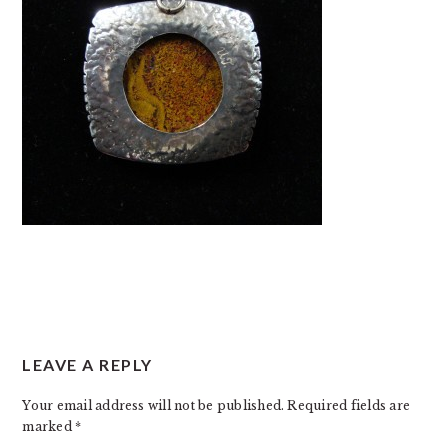
READER
LEAVE A REPLY
INTERACTIONS
Your email address will not be published.
Required fields are
marked
*