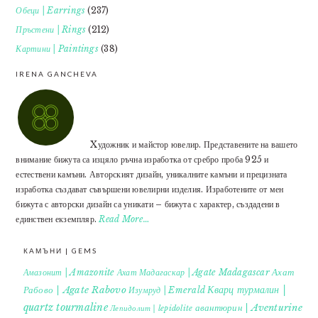
Обеци | Earrings
(237)
Пръстени | Rings
(212)
Картини | Paintings
(38)
IRENA GANCHEVA
Xудожник и майстор ювелир. Представените на вашето
внимание бижута са изцяло ръчна изработка от сребро проба 925 и
естествени камъни. Авторският дизайн, уникалните камъни и прецизната
изработка създават съвършени ювелирни изделия. Изработените от мен
бижута с авторски дизайн са уникати – бижута с характер, създадени в
единствен екземпляр.
Read More…
КАМЪНИ | GEMS
Ахат
Амазонит | Amazonite
Ахат Мадагаскар | Agate Madagascar
Кварц турмалин |
Рабово | Agate Rabovo
Изумруд | Emerald
quartz tourmaline
авантюрин | Aventurine
Лепидолит | lepidolite