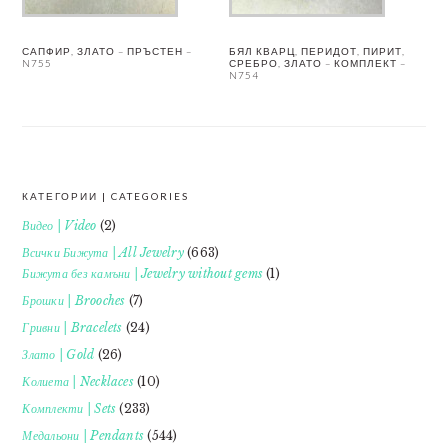
САПФИР, ЗЛАТО – ПРЪСТЕН –
БЯЛ КВАРЦ, ПЕРИДОТ, ПИРИТ,
N755
СРЕБРО, ЗЛАТО – КОМПЛЕКТ –
N754
КАТЕГОРИИ | CATEGORIES
FOOTER
Видео | Video
(2)
Всички Бижута | All Jewelry
(663)
Бижута без камъни | Jewelry without gems
(1)
Брошки | Brooches
(7)
Гривни | Bracelets
(24)
Злато | Gold
(26)
Колиета | Necklaces
(10)
Комплекти | Sets
(233)
Медальони | Pendants
(544)