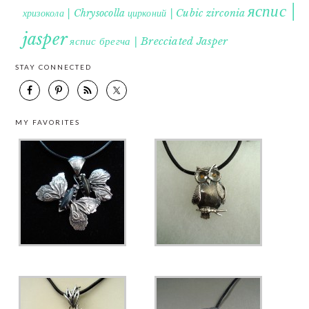
яспис |
хризокола | Chrysocolla
цирконий | Cubic zirconia
jasper
яспис брегча | Brecciated Jasper
STAY CONNECTED
MY FAVORITES