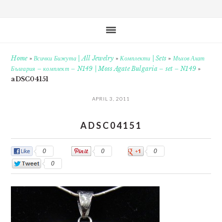
Home
»
Всички Бижута | All Jewelry
»
Комплекти | Sets
»
Мъхов Ахат
България – комплект – N149 | Moss Agate Bulgaria – set – N149
»
aDSC04151
APRIL 3, 2011
ADSC04151
0
0
0
0