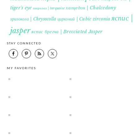
tiger's eye
халцедон | Chalcedony
тюркоаз | turquoise
яспис |
хризокола | Chrysocolla
цирконий | Cubic zirconia
jasper
яспис брегча | Brecciated Jasper
STAY CONNECTED
MY FAVORITES