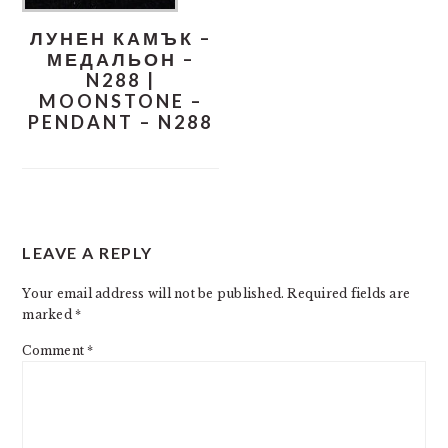
ЛУНЕН КАМЪК –
МЕДАЛЬОН –
N288 |
MOONSTONE –
PENDANT – N288
READER
LEAVE A REPLY
INTERACTIONS
Your email address will not be published.
Required fields are
marked
*
Comment
*