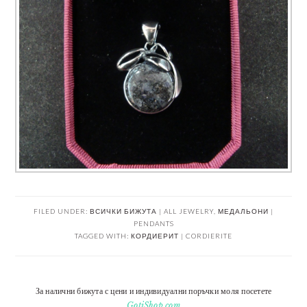
FILED UNDER:
ВСИЧКИ БИЖУТА | ALL JEWELRY
,
МЕДАЛЬОНИ |
PENDANTS
TAGGED WITH:
КОРДИЕРИТ | CORDIERITE
За налични бижута с цени и индивидуални поръчки моля посетете
GotiShop.com