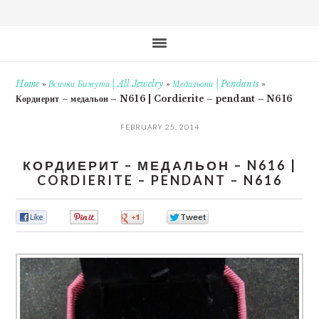
Home
»
Всички Бижута | All Jewelry
»
Медальони | Pendants
»
Кордиерит – медальон – N616 | Cordierite – pendant – N616
FEBRUARY 25, 2014
КОРДИЕРИТ – МЕДАЛЬОН – N616 |
CORDIERITE – PENDANT – N616
0
0
0
0