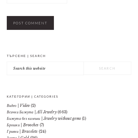
PRIMARY
ТЪРСЕНЕ | SEARCH
SIDEBAR
Search
this
website
КАТЕГОРИИ | CATEGORIES
Видео | Video
(2)
Всички Бижута | All Jewelry
(663)
Бижута без камъни | Jewelry without gems
(1)
Брошки | Brooches
(7)
Гривни | Bracelets
(24)
Злато | Gold
(26)