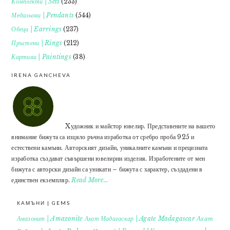
Комплекти | Sets
(233)
Медальони | Pendants
(544)
Обеци | Earrings
(237)
Пръстени | Rings
(212)
Картини | Paintings
(38)
IRENA GANCHEVA
Xудожник и майстор ювелир. Представените на вашето
внимание бижута са изцяло ръчна изработка от сребро проба 925 и
естествени камъни. Авторският дизайн, уникалните камъни и прецизната
изработка създават съвършени ювелирни изделия. Изработените от мен
бижута с авторски дизайн са уникати – бижута с характер, създадени в
единствен екземпляр.
Read More…
КАМЪНИ | GEMS
Ахат
Амазонит | Amazonite
Ахат Мадагаскар | Agate Madagascar