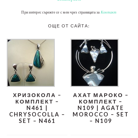
При интерес сърежте се с мен чрез страницата за
Контакт
ОЩЕ ОТ САЙТА:
ХРИЗОКОЛА –
АХАТ МАРОКО –
КОМПЛЕКТ –
КОМПЛЕКТ –
N461 |
N109 | AGATE
CHRYSOCOLLA –
MOROCCO – SET
SET – N461
– N109