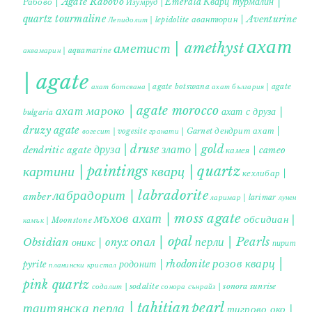
Кварц турмалин |
Рабово | Agate Rabovo
Изумруд | Emerald
quartz tourmaline
авантюрин | Aventurine
Лепидолит | lepidolite
ахат
аметист | amethyst
аквамарин | aquamarine
| agate
ахат ботсвана | agate botswana
ахат българия | agate
ахат мароко | agate morocco
ахат с друза |
bulgaria
druzy agate
дендрит ахат |
гранати | Garnet
вогесит | vogesite
друза | druse
злато | gold
dendritic agate
камея | cameo
картини | paintings
кварц | quartz
кехлибар |
лабрадорит | labradorite
amber
ларимар | larimar
лунен
мъхов ахат | moss agate
обсидиан |
камък | Moonstone
опал | opal
перли | Pearls
Obsidian
оникс | onyx
пирит |
розов кварц |
родонит | rhodonite
pyrite
планински кристал
pink quartz
содалит | sodalite
сонора сънрайз | sonora sunrise
таитянска перла | tahitian pearl
тигрово око |