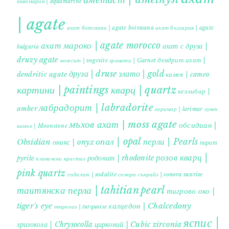
аквамарин | aquamarine
| agate
ахат ботсвана | agate botswana
ахат българия | agate
ахат мароко | agate morocco
ахат с друза |
bulgaria
druzy agate
дендрит ахат |
гранати | Garnet
вогесит | vogesite
друза | druse
злато | gold
dendritic agate
камея | cameo
картини | paintings
кварц | quartz
кехлибар |
лабрадорит | labradorite
amber
ларимар | larimar
лунен
мъхов ахат | moss agate
обсидиан |
камък | Moonstone
опал | opal
перли | Pearls
Obsidian
оникс | onyx
пирит |
розов кварц |
родонит | rhodonite
pyrite
планински кристал
pink quartz
содалит | sodalite
сонора сънрайз | sonora sunrise
таитянска перла | tahitian pearl
тигрово око |
tiger's eye
халцедон | Chalcedony
тюркоаз | turquoise
яспис |
хризокола | Chrysocolla
цирконий | Cubic zirconia