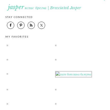
jasper
яспис брегча | Brecciated Jasper
STAY CONNECTED
MY FAVORITES