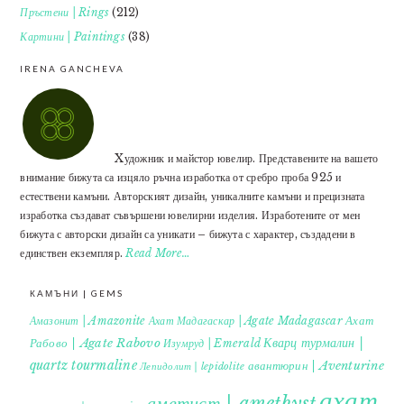
Пръстени | Rings
(212)
Картини | Paintings
(38)
IRENA GANCHEVA
Xудожник и майстор ювелир. Представените на вашето
внимание бижута са изцяло ръчна изработка от сребро проба 925 и
естествени камъни. Авторският дизайн, уникалните камъни и прецизната
изработка създават съвършени ювелирни изделия. Изработените от мен
бижута с авторски дизайн са уникати – бижута с характер, създадени в
единствен екземпляр.
Read More…
КАМЪНИ | GEMS
Ахат
Амазонит | Amazonite
Ахат Мадагаскар | Agate Madagascar
Кварц турмалин |
Рабово | Agate Rabovo
Изумруд | Emerald
quartz tourmaline
авантюрин | Aventurine
Лепидолит | lepidolite
ахат
аметист | amethyst