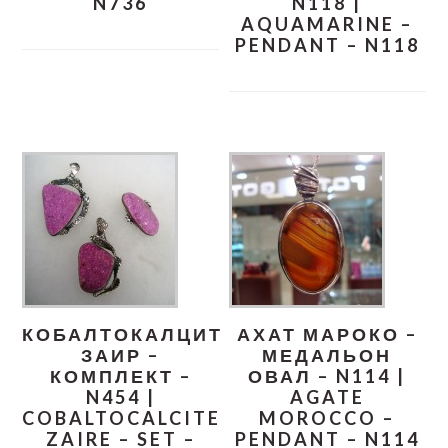
N736
N118 |
AQUAMARINE –
PENDANT – N118
КОБАЛТОКАЛЦИТ
АХАТ МАРОКО –
ЗАИР –
МЕДАЛЬОН
КОМПЛЕКТ –
ОВАЛ – N114 |
N454 |
AGATE
COBALTOCALCITE
MOROCCO –
ZAIRE – SET –
PENDANT – N114