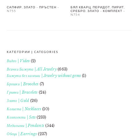
САПФИР, ЗЛАТО – ПРЪСТЕН –
БЯЛ КВАРЦ, ПЕРИДОТ, ПИРИТ,
N755
СРЕБРО, ЗЛАТО – КОМПЛЕКТ –
N754
КАТЕГОРИИ | CATEGORIES
FOOTER
Видео | Video
(2)
Всички Бижута | All Jewelry
(663)
Бижута без камъни | Jewelry without gems
(1)
Брошки | Brooches
(7)
Гривни | Bracelets
(24)
Злато | Gold
(26)
Колиета | Necklaces
(10)
Комплекти | Sets
(233)
Медальони | Pendants
(544)
Обеци | Earrings
(237)