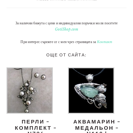
За налични бижута с цени и индивидуални поръчки моля посетете
GotiShop.com
При интерес сърежте се с мен чрез страницата за
Контакт
ОЩЕ ОТ САЙТА:
ПЕРЛИ –
АКВАМАРИН –
КОМПЛЕКТ –
МЕДАЛЬОН –