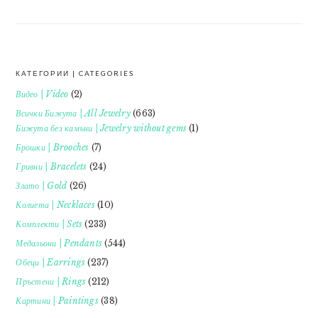
КАТЕГОРИИ | CATEGORIES
FOOTER
Видео | Video
(2)
Всички Бижута | All Jewelry
(663)
Бижута без камъни | Jewelry without gems
(1)
Брошки | Brooches
(7)
Гривни | Bracelets
(24)
Злато | Gold
(26)
Колиета | Necklaces
(10)
Комплекти | Sets
(233)
Медальони | Pendants
(544)
Обеци | Earrings
(237)
Пръстени | Rings
(212)
Картини | Paintings
(38)