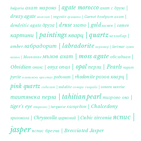
ахат мароко | agate morocco
ахат с друза |
bulgaria
druzy agate
дендрит ахат |
гранати | Garnet
вогесит | vogesite
друза | druse
злато | gold
dendritic agate
камея | cameo
картини | paintings
кварц | quartz
кехлибар |
лабрадорит | labradorite
amber
ларимар | larimar
лунен
мъхов ахат | moss agate
обсидиан |
камък | Moonstone
опал | opal
перли | Pearls
Obsidian
оникс | onyx
пирит |
розов кварц |
родонит | rhodonite
pyrite
планински кристал
pink quartz
содалит | sodalite
сонора сънрайз | sonora sunrise
таитянска перла | tahitian pearl
тигрово око |
tiger's eye
халцедон | Chalcedony
тюркоаз | turquoise
яспис |
хризокола | Chrysocolla
цирконий | Cubic zirconia
jasper
яспис брегча | Brecciated Jasper