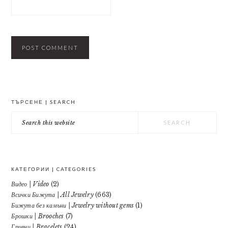
PRIMARY
ТЪРСЕНЕ | SEARCH
SIDEBAR
Search
this
website
КАТЕГОРИИ | CATEGORIES
Видео | Video
(2)
Всички Бижута | All Jewelry
(663)
Бижута без камъни | Jewelry without gems
(1)
Брошки | Brooches
(7)
Гривни | Bracelets
(24)