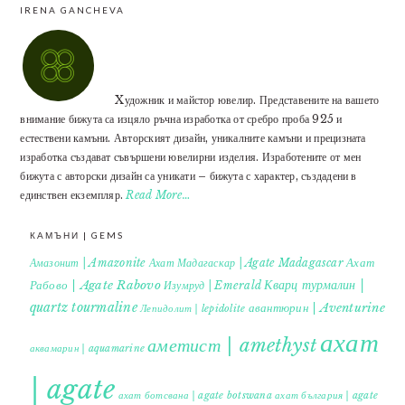
IRENA GANCHEVA
Xудожник и майстор ювелир. Представените на вашето
внимание бижута са изцяло ръчна изработка от сребро проба 925 и
естествени камъни. Авторският дизайн, уникалните камъни и прецизната
изработка създават съвършени ювелирни изделия. Изработените от мен
бижута с авторски дизайн са уникати – бижута с характер, създадени в
единствен екземпляр.
Read More…
КАМЪНИ | GEMS
Ахат
Амазонит | Amazonite
Ахат Мадагаскар | Agate Madagascar
Кварц турмалин |
Рабово | Agate Rabovo
Изумруд | Emerald
quartz tourmaline
авантюрин | Aventurine
Лепидолит | lepidolite
ахат
аметист | amethyst
аквамарин | aquamarine
| agate
ахат ботсвана | agate botswana
ахат българия | agate