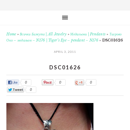
Home
»
Всички Бижута | All Jewelry
»
Медальони | Pendants
»
Тигрово
Око – медальон – N176 | Tiger’s Eye – pendant – N176
»
DSC01626
APRIL 3, 2011
DSC01626
0
0
0
0