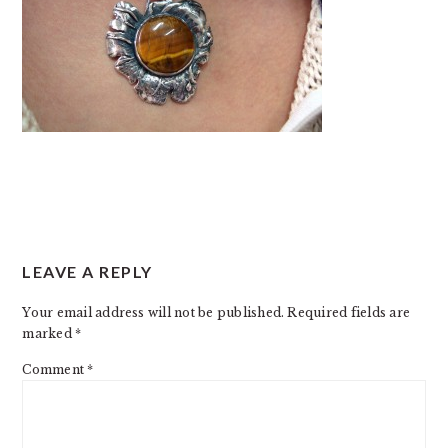
READER
LEAVE A REPLY
INTERACTIONS
Your email address will not be published.
Required fields are
marked
*
Comment
*