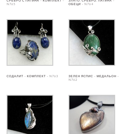
СРЕБРО С ПАТИНА – КОМПЛЕКТ –
ЗЛАТО, СРЕБРО, ПАТИНА –
N765
ОБЕЦИ – N764
СОДАЛИТ – КОМПЛЕКТ – N763
ЗЕЛЕН ЯСПИС – МЕДАЛЬОН –
N762