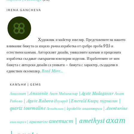
IRENA GANCHEVA
Xудожник и майстор ювелир. Представените на вашето
внимание бижута са изцяло ръчна изработка от сребро проба 925 и
естествени камъни. Авторският дизайн, уникалните камъни и прецизната
изработка създават съвършени ювелирни изделия. Изработените от мен
бижута с авторски дизайн са уникати – бижута с характер, създадени в
единствен екземпляр.
Read More…
КАМЪНИ | GEMS
Ахат
Амазонит | Amazonite
Ахат Мадагаскар | Agate Madagascar
Кварц турмалин |
Рабово | Agate Rabovo
Изумруд | Emerald
quartz tourmaline
авантюрин | Aventurine
Лепидолит | lepidolite
ахат
аметист | amethyst
аквамарин | aquamarine