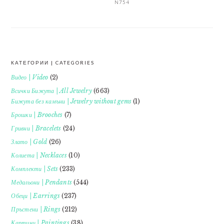
N754
КАТЕГОРИИ | CATEGORIES
FOOTER
Видео | Video
(2)
Всички Бижута | All Jewelry
(663)
Бижута без камъни | Jewelry without gems
(1)
Брошки | Brooches
(7)
Гривни | Bracelets
(24)
Злато | Gold
(26)
Колиета | Necklaces
(10)
Комплекти | Sets
(233)
Медальони | Pendants
(544)
Обеци | Earrings
(237)
Пръстени | Rings
(212)
Картини | Paintings
(38)