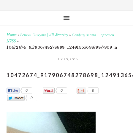
Home
»
Всички Бижута | All Jewelry
»
Сапфир, злато – пръстен –
N755
»
10472674_917906748278698_1249136569879877909_n
JULY 20, 2016
10472674_917906748278698_12491365
0
0
0
0