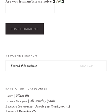
Are you human? Please solve:
PRIMARY
ТЪРСЕНЕ | SEARCH
SIDEBAR
Search
this
website
КАТЕГОРИИ | CATEGORIES
Видео | Video
(2)
Всички Бижута | All Jewelry
(663)
Бижута без камъни | Jewelry without gems
(1)
Брошки | Brooches
(7)