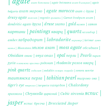
| agate
ахат ботсвана | agate botswana
ахат българия | agate
ахат мароко | agate morocco
ахат с друза |
bulgaria
druzy agate
дендрит ахат |
гранати | Garnet
вогесит | vogesite
друза | druse
злато | gold
dendritic agate
камея | cameo
картини | paintings
кварц | quartz
кехлибар |
лабрадорит | labradorite
amber
ларимар | larimar
лунен
мъхов ахат | moss agate
обсидиан |
камък | Moonstone
опал | opal
перли | Pearls
Obsidian
оникс | onyx
пирит |
розов кварц |
родонит | rhodonite
pyrite
планински кристал
pink quartz
содалит | sodalite
сонора сънрайз | sonora sunrise
таитянска перла | tahitian pearl
тигрово око |
tiger's eye
халцедон | Chalcedony
тюркоаз | turquoise
яспис |
хризокола | Chrysocolla
цирконий | Cubic zirconia
jasper
яспис брегча | Brecciated Jasper