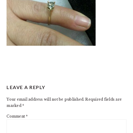
READER
LEAVE A REPLY
INTERACTIONS
Your email address will not be published.
Required fields are
marked
*
Comment
*