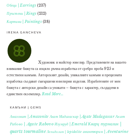
Обеци | Earrings
(237)
Пръстени | Rings
(212)
Картини | Paintings
(38)
IRENA GANCHEVA
Xудожник и майстор ювелир. Представените на вашето
внимание бижута са изцяло ръчна изработка от сребро проба 925 и
естествени камъни. Авторският дизайн, уникалните камъни и прецизната
изработка създават съвършени ювелирни изделия. Изработените от мен
бижута с авторски дизайн са уникати – бижута с характер, създадени в
единствен екземпляр.
Read More…
КАМЪНИ | GEMS
Ахат
Амазонит | Amazonite
Ахат Мадагаскар | Agate Madagascar
Кварц турмалин |
Рабово | Agate Rabovo
Изумруд | Emerald
quartz tourmaline
авантюрин | Aventurine
Лепидолит | lepidolite