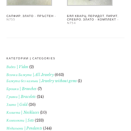
САПФИР, ЗЛАТО – ПРЪСТЕН –
БЯЛ КВАРЦ, ПЕРИДОТ, ПИРИТ,
N755
СРЕБРО, ЗЛАТО – КОМПЛЕКТ –
N754
КАТЕГОРИИ | CATEGORIES
FOOTER
Видео | Video
(2)
Всички Бижута | All Jewelry
(663)
Бижута без камъни | Jewelry without gems
(1)
Брошки | Brooches
(7)
Гривни | Bracelets
(24)
Злато | Gold
(26)
Колиета | Necklaces
(10)
Комплекти | Sets
(233)
Медальони | Pendants
(544)