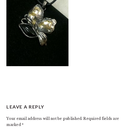
READER
LEAVE A REPLY
INTERACTIONS
Your email address will not be published.
Required fields are
marked
*