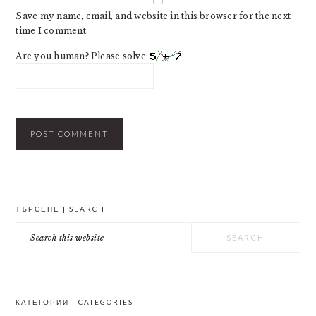
Save my name, email, and website in this browser for the next
time I comment.
Are you human? Please solve:
PRIMARY
ТЪРСЕНЕ | SEARCH
SIDEBAR
Search
this
website
КАТЕГОРИИ | CATEGORIES