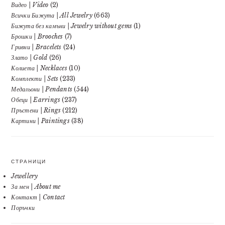
Видео | Video
(2)
Всички Бижута | All Jewelry
(663)
Бижута без камъни | Jewelry without gems
(1)
Брошки | Brooches
(7)
Гривни | Bracelets
(24)
Злато | Gold
(26)
Колиета | Necklaces
(10)
Комплекти | Sets
(233)
Медальони | Pendants
(544)
Обеци | Earrings
(237)
Пръстени | Rings
(212)
Картини | Paintings
(38)
СТРАНИЦИ
Jewellery
За мен | About me
Контакт | Contact
Поръчки