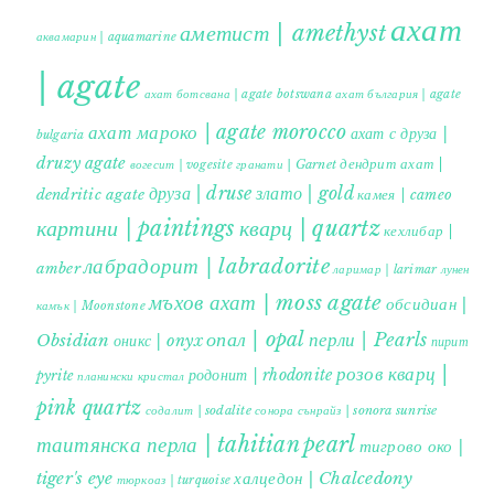
ахат
аметист | amethyst
аквамарин | aquamarine
| agate
ахат ботсвана | agate botswana
ахат българия | agate
ахат мароко | agate morocco
ахат с друза |
bulgaria
druzy agate
дендрит ахат |
гранати | Garnet
вогесит | vogesite
друза | druse
злато | gold
dendritic agate
камея | cameo
картини | paintings
кварц | quartz
кехлибар |
лабрадорит | labradorite
amber
ларимар | larimar
лунен
мъхов ахат | moss agate
обсидиан |
камък | Moonstone
опал | opal
перли | Pearls
Obsidian
оникс | onyx
пирит |
розов кварц |
родонит | rhodonite
pyrite
планински кристал
pink quartz
содалит | sodalite
сонора сънрайз | sonora sunrise
таитянска перла | tahitian pearl
тигрово око |
tiger's eye
халцедон | Chalcedony
тюркоаз | turquoise