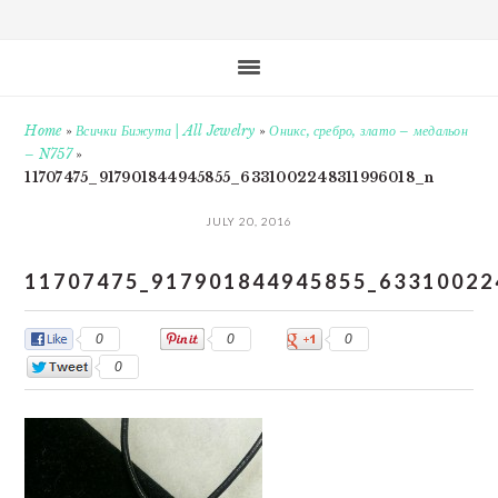
Home
»
Всички Бижута | All Jewelry
»
Оникс, сребро, злато – медальон
– N757
»
11707475_917901844945855_6331002248311996018_n
JULY 20, 2016
11707475_917901844945855_63310022
0
0
0
0