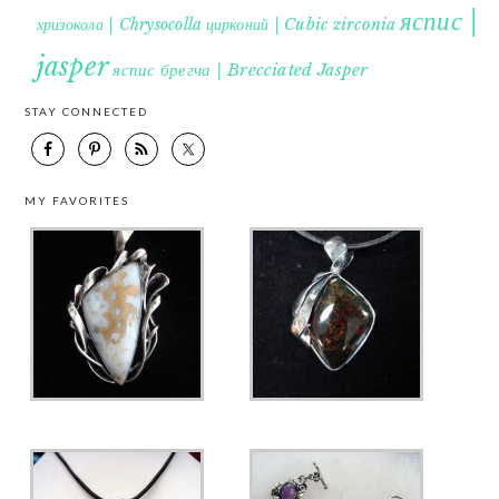
яспис |
хризокола | Chrysocolla
цирконий | Cubic zirconia
jasper
яспис брегча | Brecciated Jasper
STAY CONNECTED
MY FAVORITES