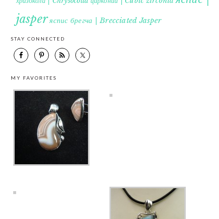
хризокола | Chrysocolla
цирконий | Cubic zirconia
jasper
яспис брегча | Brecciated Jasper
STAY CONNECTED
MY FAVORITES