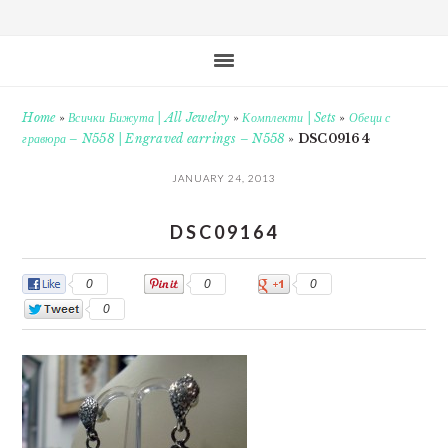
Home
»
Всички Бижута | All Jewelry
»
Комплекти | Sets
»
Обеци с
гравюра – N558 | Engraved earrings – N558
»
DSC09164
JANUARY 24, 2013
DSC09164
0
0
0
0