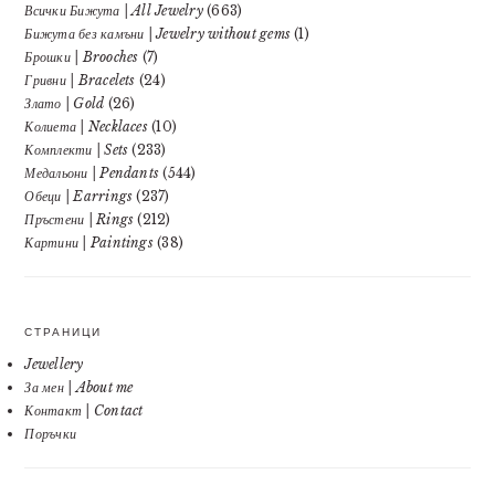
Всички Бижута | All Jewelry
(663)
Бижута без камъни | Jewelry without gems
(1)
Брошки | Brooches
(7)
Гривни | Bracelets
(24)
Злато | Gold
(26)
Колиета | Necklaces
(10)
Комплекти | Sets
(233)
Медальони | Pendants
(544)
Обеци | Earrings
(237)
Пръстени | Rings
(212)
Картини | Paintings
(38)
СТРАНИЦИ
Jewellery
За мен | About me
Контакт | Contact
Поръчки