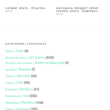
САПФИР, ЗЛАТО – ПРЪСТЕН –
БЯЛ КВАРЦ, ПЕРИДОТ, ПИРИТ,
N755
СРЕБРО, ЗЛАТО – КОМПЛЕКТ –
N754
КАТЕГОРИИ | CATEGORIES
FOOTER
Видео | Video
(2)
Всички Бижута | All Jewelry
(663)
Бижута без камъни | Jewelry without gems
(1)
Брошки | Brooches
(7)
Гривни | Bracelets
(24)
Злато | Gold
(26)
Колиета | Necklaces
(10)
Комплекти | Sets
(233)
Медальони | Pendants
(544)
Обеци | Earrings
(237)