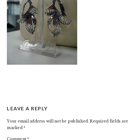
READER
LEAVE A REPLY
INTERACTIONS
Your email address will not be published.
Required fields are
marked
*
Comment
*