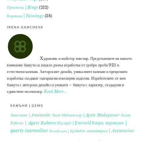
Пръстени | Rings
(212)
Картини | Paintings
(38)
IRENA GANCHEVA
Xудожник и майстор ювелир. Представените на вашето
внимание бижута са изцяло ръчна изработка от сребро проба 925 и
естествени камъни. Авторският дизайн, уникалните камъни и прецизната
изработка създават съвършени ювелирни изделия. Изработените от мен
бижута с авторски дизайн са уникати – бижута с характер, създадени в
единствен екземпляр.
Read More…
КАМЪНИ | GEMS
Ахат
Амазонит | Amazonite
Ахат Мадагаскар | Agate Madagascar
Кварц турмалин |
Рабово | Agate Rabovo
Изумруд | Emerald
quartz tourmaline
авантюрин | Aventurine
Лепидолит | lepidolite