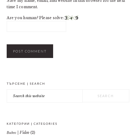
Save my name, email, and website in this browser for the next
time I comment.
Are you human? Please solve:
PRIMARY
ТЪРСЕНЕ | SEARCH
SIDEBAR
Search
this
website
КАТЕГОРИИ | CATEGORIES
Видео | Video
(2)