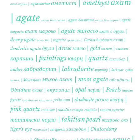
ахат
аметист | amethyst
аквамарин | aquamarine
| agate
ахат ботсвана | agate botswana
ахат българия | agate
ахат мароко | agate morocco
ахат с друза |
bulgaria
druzy agate
дендрит ахат |
гранати | Garnet
вогесит | vogesite
друза | druse
злато | gold
dendritic agate
камея | cameo
картини | paintings
кварц | quartz
кехлибар |
лабрадорит | labradorite
amber
ларимар | larimar
лунен
мъхов ахат | moss agate
обсидиан |
камък | Moonstone
опал | opal
перли | Pearls
Obsidian
оникс | onyx
пирит |
розов кварц |
родонит | rhodonite
pyrite
планински кристал
pink quartz
содалит | sodalite
сонора сънрайз | sonora sunrise
таитянска перла | tahitian pearl
тигрово око |
tiger's eye
халцедон | Chalcedony
тюркоаз | turquoise
яспис |