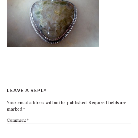
READER
LEAVE A REPLY
INTERACTIONS
Your email address will not be published.
Required fields are
marked
*
Comment
*