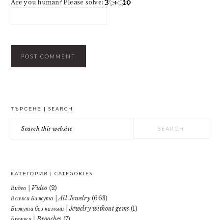
Are you human? Please solve:
PRIMARY
ТЪРСЕНЕ | SEARCH
SIDEBAR
Search
this
website
КАТЕГОРИИ | CATEGORIES
Видео | Video
(2)
Всички Бижута | All Jewelry
(663)
Бижута без камъни | Jewelry without gems
(1)
Брошки | Brooches
(7)