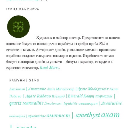
IRENA GANCHEVA
Xудожник и майстор ювелир. Представените на вашето
внимание бижута са изцяло ръчна изработка от сребро проба 925 и
естествени камъни. Авторският дизайн, уникалните камъни и прецизната
изработка създават съвършени ювелирни изделия. Изработените от мен
бижута с авторски дизайн са уникати – бижута с характер, създадени в
единствен екземпляр.
Read More…
КАМЪНИ | GEMS
Ахат
Амазонит | Amazonite
Ахат Мадагаскар | Agate Madagascar
Кварц турмалин |
Рабово | Agate Rabovo
Изумруд | Emerald
quartz tourmaline
авантюрин | Aventurine
Лепидолит | lepidolite
ахат
аметист | amethyst
аквамарин | aquamarine