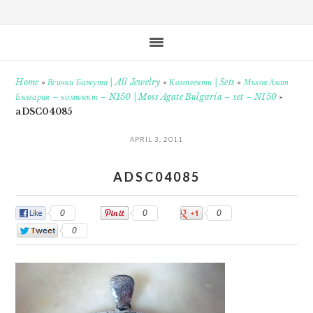
Home
»
Всички Бижута | All Jewelry
»
Комплекти | Sets
»
Мъхов Ахат
България – комплект – N150 | Moss Agate Bulgaria – set – N150
»
aDSC04085
APRIL 3, 2011
ADSC04085
0
0
0
0