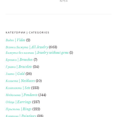
N754
КАТЕГОРИИ | CATEGORIES
FOOTER
Видео | Video
(2)
Всички Бижута | All Jewelry
(663)
Бижута без камъни | Jewelry without gems
(1)
Брошки | Brooches
(7)
Гривни | Bracelets
(24)
Злато | Gold
(26)
Колиета | Necklaces
(10)
Комплекти | Sets
(233)
Медальони | Pendants
(544)
Обеци | Earrings
(237)
Пръстени | Rings
(212)
Картини | Paintings
(38)