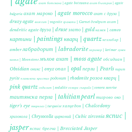
| agate
ахат ботсвана | agate botswana
ахат българия | agate
ахат мароко | agate morocco
ахат с друза |
bulgaria
druzy agate
дендрит ахат |
гранати | Garnet
вогесит | vogesite
друза | druse
злато | gold
dendritic agate
камея | cameo
картини | paintings
кварц | quartz
кехлибар |
лабрадорит | labradorite
amber
ларимар | larimar
лунен
мъхов ахат | moss agate
обсидиан |
камък | Moonstone
опал | opal
перли | Pearls
Obsidian
оникс | onyx
пирит |
розов кварц |
родонит | rhodonite
pyrite
планински кристал
pink quartz
содалит | sodalite
сонора сънрайз | sonora sunrise
таитянска перла | tahitian pearl
тигрово око |
tiger's eye
халцедон | Chalcedony
тюркоаз | turquoise
яспис |
хризокола | Chrysocolla
цирконий | Cubic zirconia
jasper
яспис брегча | Brecciated Jasper