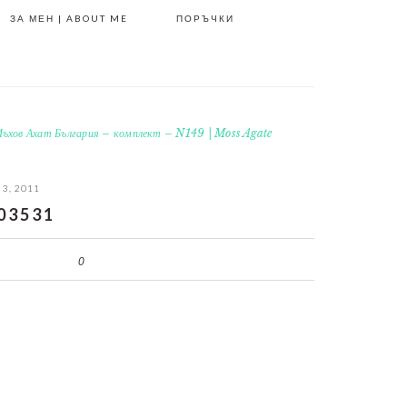
ЗА МЕН | ABOUT ME
ПОРЪЧКИ
ъхов Ахат България – комплект – N149 | Moss Agate
 3, 2011
03531
0