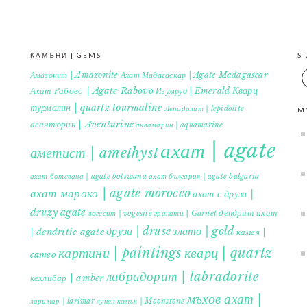
КАМЪНИ | GEMS
S
Амазонит | Amazonite
Ахат Мадагаскар | Agate Madagascar
Кварц
Ахат Рабово | Agate Rabovo
Изумруд | Emerald
турмалин | quartz tourmaline
Лепидолит | lepidolite
M
авантюрин | Aventurine
аквамарин | aquamarine
ахат | agate
аметист | amethyst
ахат ботсвана | agate botswana
ахат българия | agate bulgaria
ахат мароко | agate morocco
ахат с друза |
druzy agate
дендрит ахат
гранати | Garnet
вогесит | vogesite
друза | druse
злато | gold
| dendritic agate
камея |
картини | paintings
кварц | quartz
cameo
лабрадорит | labradorite
кехлибар | amber
мъхов ахат |
ларимар | larimar
лунен камък | Moonstone