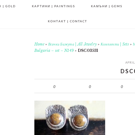
 | GOLD
КАРТИНИ | PAINTINGS
КАМЪНИ | GEMS
КОНТАКТ | CONTACT
Home
»
Всички Бижута | All Jewelry
»
Комплекти | Sets
»
М
Bulgaria – set – N149
»
DSC03531
APRIL
DSC
0
0
0