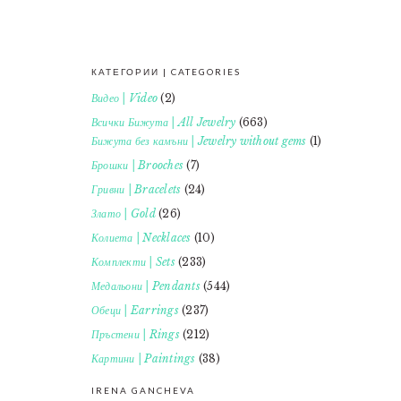
КАТЕГОРИИ | CATEGORIES
FOOTER
Видео | Video
(2)
Всички Бижута | All Jewelry
(663)
Бижута без камъни | Jewelry without gems
(1)
Брошки | Brooches
(7)
Гривни | Bracelets
(24)
Злато | Gold
(26)
Колиета | Necklaces
(10)
Комплекти | Sets
(233)
Медальони | Pendants
(544)
Обеци | Earrings
(237)
Пръстени | Rings
(212)
Картини | Paintings
(38)
IRENA GANCHEVA