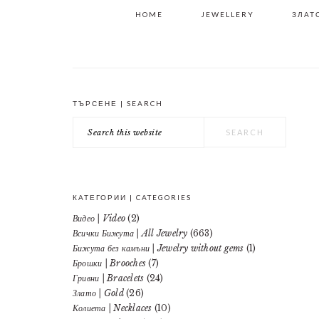
HOME
JEWELLERY
ЗЛАТО
ТЪРСЕНЕ | SEARCH
PRIMARY
Search
SIDEBAR
this
website
КАТЕГОРИИ | CATEGORIES
Видео | Video
(2)
Всички Бижута | All Jewelry
(663)
Бижута без камъни | Jewelry without gems
(1)
Брошки | Brooches
(7)
Гривни | Bracelets
(24)
Злато | Gold
(26)
Колиета | Necklaces
(10)