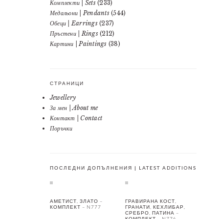
Комплекти | Sets
(233)
Медальони | Pendants
(544)
Обеци | Earrings
(237)
Пръстени | Rings
(212)
Картини | Paintings
(38)
СТРАНИЦИ
Jewellery
За мен | About me
Контакт | Contact
Поръчки
ПОСЛЕДНИ ДОПЪЛНЕНИЯ | LATEST ADDITIONS
АМЕТИСТ, ЗЛАТО –
ГРАВИРАНА КОСТ,
КОМПЛЕКТ – N777
ГРАНАТИ, КЕХЛИБАР,
СРЕБРО, ПАТИНА –
КОМПЛЕКТ – N776