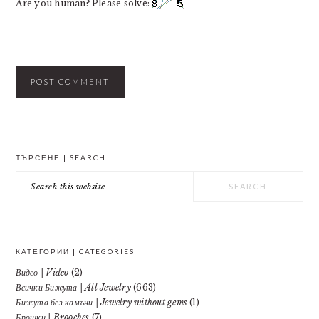
Are you human? Please solve:
PRIMARY
ТЪРСЕНЕ | SEARCH
SIDEBAR
Search
this
website
КАТЕГОРИИ | CATEGORIES
Видео | Video
(2)
Всички Бижута | All Jewelry
(663)
Бижута без камъни | Jewelry without gems
(1)
Брошки | Brooches
(7)