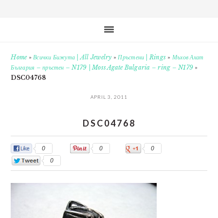
Home
»
Всички Бижута | All Jewelry
»
Пръстени | Rings
»
Мъхов Ахат
България – пръстен – N179 | Moss Agate Bulgaria – ring – N179
»
DSC04768
APRIL 3, 2011
DSC04768
0
0
0
0