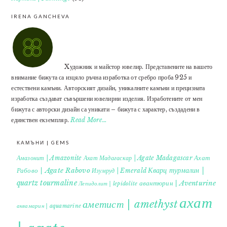
IRENA GANCHEVA
Xудожник и майстор ювелир. Представените на вашето
внимание бижута са изцяло ръчна изработка от сребро проба 925 и
естествени камъни. Авторският дизайн, уникалните камъни и прецизната
изработка създават съвършени ювелирни изделия. Изработените от мен
бижута с авторски дизайн са уникати – бижута с характер, създадени в
единствен екземпляр.
Read More…
КАМЪНИ | GEMS
Ахат
Амазонит | Amazonite
Ахат Мадагаскар | Agate Madagascar
Кварц турмалин |
Рабово | Agate Rabovo
Изумруд | Emerald
quartz tourmaline
авантюрин | Aventurine
Лепидолит | lepidolite
ахат
аметист | amethyst
аквамарин | aquamarine