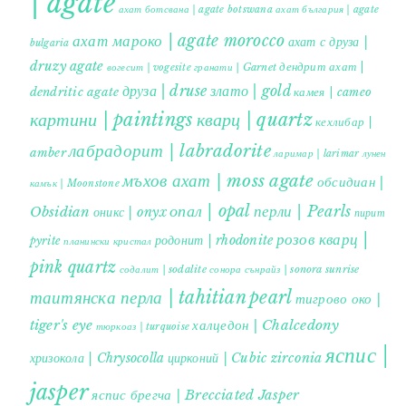
| agate
ахат ботсвана | agate botswana
ахат българия | agate
ахат мароко | agate morocco
ахат с друза |
bulgaria
druzy agate
дендрит ахат |
гранати | Garnet
вогесит | vogesite
друза | druse
злато | gold
dendritic agate
камея | cameo
картини | paintings
кварц | quartz
кехлибар |
лабрадорит | labradorite
amber
ларимар | larimar
лунен
мъхов ахат | moss agate
обсидиан |
камък | Moonstone
опал | opal
перли | Pearls
Obsidian
оникс | onyx
пирит |
розов кварц |
родонит | rhodonite
pyrite
планински кристал
pink quartz
содалит | sodalite
сонора сънрайз | sonora sunrise
таитянска перла | tahitian pearl
тигрово око |
tiger's eye
халцедон | Chalcedony
тюркоаз | turquoise
яспис |
хризокола | Chrysocolla
цирконий | Cubic zirconia
jasper
яспис брегча | Brecciated Jasper