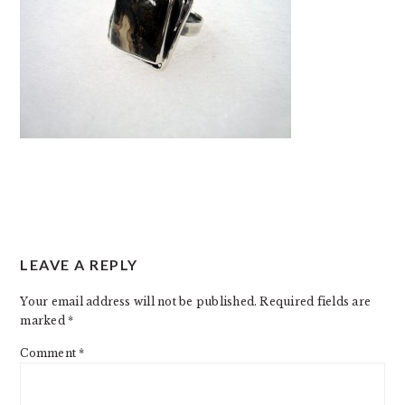
READER
LEAVE A REPLY
INTERACTIONS
Your email address will not be published.
Required fields are
marked
*
Comment
*