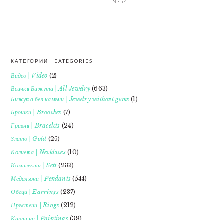
N754
КАТЕГОРИИ | CATEGORIES
FOOTER
Видео | Video
(2)
Всички Бижута | All Jewelry
(663)
Бижута без камъни | Jewelry without gems
(1)
Брошки | Brooches
(7)
Гривни | Bracelets
(24)
Злато | Gold
(26)
Колиета | Necklaces
(10)
Комплекти | Sets
(233)
Медальони | Pendants
(544)
Обеци | Earrings
(237)
Пръстени | Rings
(212)
Картини | Paintings
(38)