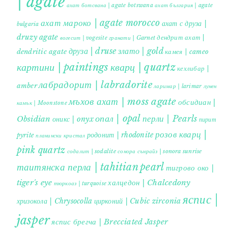
| agate
ахат ботсвана | agate botswana
ахат българия | agate
ахат мароко | agate morocco
ахат с друза |
bulgaria
druzy agate
дендрит ахат |
гранати | Garnet
вогесит | vogesite
друза | druse
злато | gold
dendritic agate
камея | cameo
картини | paintings
кварц | quartz
кехлибар |
лабрадорит | labradorite
amber
ларимар | larimar
лунен
мъхов ахат | moss agate
обсидиан |
камък | Moonstone
опал | opal
перли | Pearls
Obsidian
оникс | onyx
пирит |
розов кварц |
родонит | rhodonite
pyrite
планински кристал
pink quartz
содалит | sodalite
сонора сънрайз | sonora sunrise
таитянска перла | tahitian pearl
тигрово око |
tiger's eye
халцедон | Chalcedony
тюркоаз | turquoise
яспис |
хризокола | Chrysocolla
цирконий | Cubic zirconia
jasper
яспис брегча | Brecciated Jasper