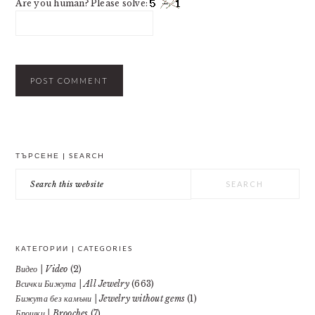
Are you human? Please solve:
PRIMARY
ТЪРСЕНЕ | SEARCH
SIDEBAR
Search
this
website
КАТЕГОРИИ | CATEGORIES
Видео | Video
(2)
Всички Бижута | All Jewelry
(663)
Бижута без камъни | Jewelry without gems
(1)
Брошки | Brooches
(7)