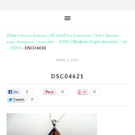
Home
»
Всички Бижута | All Jewelry
»
Комплекти | Sets
»
Мокаит-
яспис Австралия – комплект – N182 | Mookaite Jasper Australia – set
– N182
»
DSC04621
APRIL 3, 2011
DSC04621
0
0
0
0