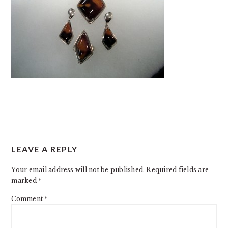
READER
LEAVE A REPLY
INTERACTIONS
Your email address will not be published.
Required fields are
marked
*
Comment
*