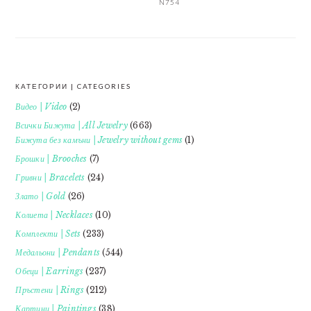
N754
КАТЕГОРИИ | CATEGORIES
FOOTER
Видео | Video
(2)
Всички Бижута | All Jewelry
(663)
Бижута без камъни | Jewelry without gems
(1)
Брошки | Brooches
(7)
Гривни | Bracelets
(24)
Злато | Gold
(26)
Колиета | Necklaces
(10)
Комплекти | Sets
(233)
Медальони | Pendants
(544)
Обеци | Earrings
(237)
Пръстени | Rings
(212)
Картини | Paintings
(38)