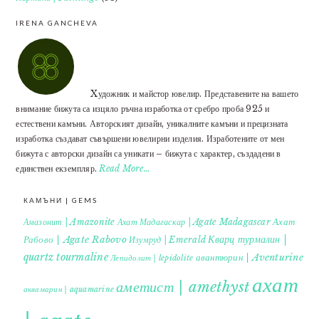
IRENA GANCHEVA
Xудожник и майстор ювелир. Представените на вашето
внимание бижута са изцяло ръчна изработка от сребро проба 925 и
естествени камъни. Авторският дизайн, уникалните камъни и прецизната
изработка създават съвършени ювелирни изделия. Изработените от мен
бижута с авторски дизайн са уникати – бижута с характер, създадени в
единствен екземпляр.
Read More…
КАМЪНИ | GEMS
Ахат
Амазонит | Amazonite
Ахат Мадагаскар | Agate Madagascar
Кварц турмалин |
Рабово | Agate Rabovo
Изумруд | Emerald
quartz tourmaline
авантюрин | Aventurine
Лепидолит | lepidolite
ахат
аметист | amethyst
аквамарин | aquamarine