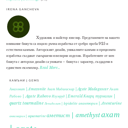
IRENA GANCHEVA
Xудожник и майстор ювелир. Представените на вашето
внимание бижута са изцяло ръчна изработка от сребро проба 925 и
естествени камъни. Авторският дизайн, уникалните камъни и прецизната
изработка създават съвършени ювелирни изделия. Изработените от мен
бижута с авторски дизайн са уникати – бижута с характер, създадени в
единствен екземпляр.
Read More…
КАМЪНИ | GEMS
Ахат
Амазонит | Amazonite
Ахат Мадагаскар | Agate Madagascar
Кварц турмалин |
Рабово | Agate Rabovo
Изумруд | Emerald
quartz tourmaline
авантюрин | Aventurine
Лепидолит | lepidolite
ахат
аметист | amethyst
аквамарин | aquamarine