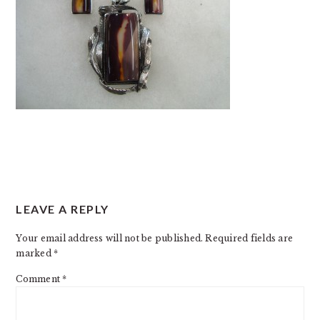
READER
LEAVE A REPLY
INTERACTIONS
Your email address will not be published.
Required fields are
marked
*
Comment
*