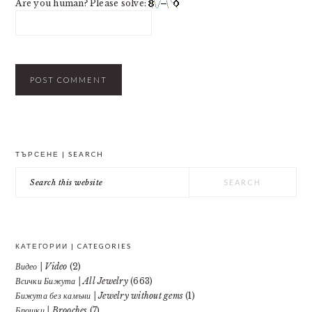
Are you human? Please solve:
PRIMARY
ТЪРСЕНЕ | SEARCH
SIDEBAR
Search
this
website
КАТЕГОРИИ | CATEGORIES
Видео | Video
(2)
Всички Бижута | All Jewelry
(663)
Бижута без камъни | Jewelry without gems
(1)
Брошки | Brooches
(7)