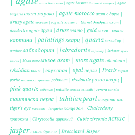
| agate
ахат ботсвана | agate botswana
ахат българия | agate
ахат мароко | agate morocco
ахат с друза |
bulgaria
druzy agate
дендрит ахат |
гранати | Garnet
вогесит | vogesite
друза | druse
злато | gold
dendritic agate
камея | cameo
картини | paintings
кварц | quartz
кехлибар |
лабрадорит | labradorite
amber
ларимар | larimar
лунен
мъхов ахат | moss agate
обсидиан |
камък | Moonstone
опал | opal
перли | Pearls
Obsidian
оникс | onyx
пирит |
розов кварц |
родонит | rhodonite
pyrite
планински кристал
pink quartz
содалит | sodalite
сонора сънрайз | sonora sunrise
таитянска перла | tahitian pearl
тигрово око |
tiger's eye
халцедон | Chalcedony
тюркоаз | turquoise
яспис |
хризокола | Chrysocolla
цирконий | Cubic zirconia
jasper
яспис брегча | Brecciated Jasper