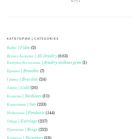
N754
КАТЕГОРИИ | CATEGORIES
FOOTER
Видео | Video
(2)
Всички Бижута | All Jewelry
(663)
Бижута без камъни | Jewelry without gems
(1)
Брошки | Brooches
(7)
Гривни | Bracelets
(24)
Злато | Gold
(26)
Колиета | Necklaces
(10)
Комплекти | Sets
(233)
Медальони | Pendants
(544)
Обеци | Earrings
(237)
Пръстени | Rings
(212)
Картини | Paintings
(38)