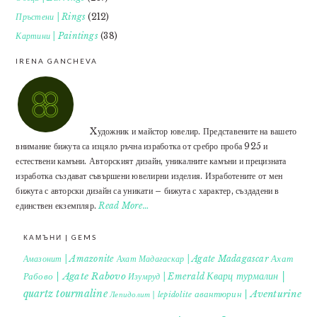
Пръстени | Rings
(212)
Картини | Paintings
(38)
IRENA GANCHEVA
Xудожник и майстор ювелир. Представените на вашето
внимание бижута са изцяло ръчна изработка от сребро проба 925 и
естествени камъни. Авторският дизайн, уникалните камъни и прецизната
изработка създават съвършени ювелирни изделия. Изработените от мен
бижута с авторски дизайн са уникати – бижута с характер, създадени в
единствен екземпляр.
Read More…
КАМЪНИ | GEMS
Ахат
Амазонит | Amazonite
Ахат Мадагаскар | Agate Madagascar
Кварц турмалин |
Рабово | Agate Rabovo
Изумруд | Emerald
quartz tourmaline
авантюрин | Aventurine
Лепидолит | lepidolite