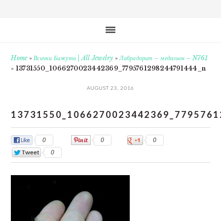
Home
»
Всички Бижута | All Jewelry
»
Лабрадорит – медальон – N761
»
13731550_1066270023442369_7795761298244791444_n
AUGUST 23, 2016
13731550_1066270023442369_7795761
0
0
0
0