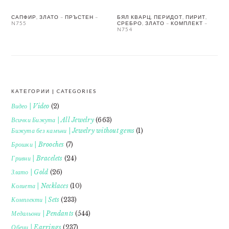
САПФИР, ЗЛАТО – ПРЪСТЕН –
БЯЛ КВАРЦ, ПЕРИДОТ, ПИРИТ,
N755
СРЕБРО, ЗЛАТО – КОМПЛЕКТ –
N754
КАТЕГОРИИ | CATEGORIES
FOOTER
Видео | Video
(2)
Всички Бижута | All Jewelry
(663)
Бижута без камъни | Jewelry without gems
(1)
Брошки | Brooches
(7)
Гривни | Bracelets
(24)
Злато | Gold
(26)
Колиета | Necklaces
(10)
Комплекти | Sets
(233)
Медальони | Pendants
(544)
Обеци | Earrings
(237)