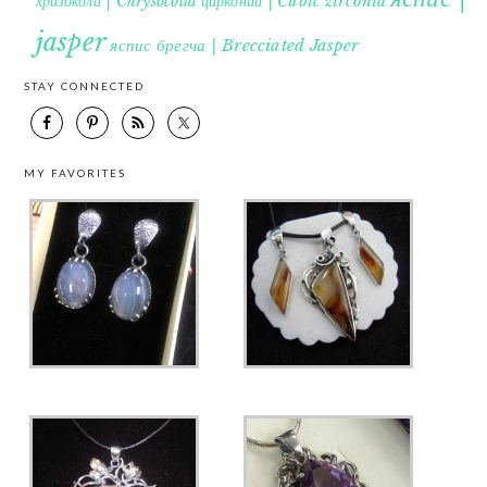
хризокола | Chrysocolla
цирконий | Cubic zirconia
jasper
яспис брегча | Brecciated Jasper
STAY CONNECTED
MY FAVORITES