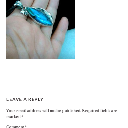
READER
LEAVE A REPLY
INTERACTIONS
Your email address will not be published.
Required fields are
marked
*
Comment
*