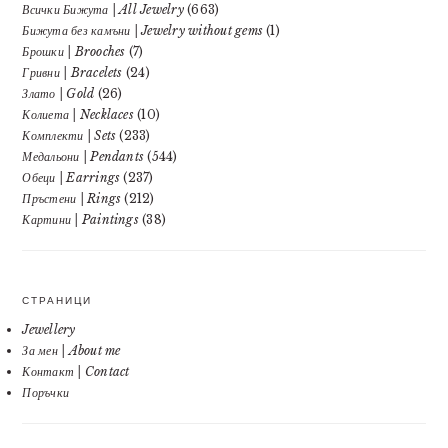
Всички Бижута | All Jewelry
(663)
Бижута без камъни | Jewelry without gems
(1)
Брошки | Brooches
(7)
Гривни | Bracelets
(24)
Злато | Gold
(26)
Колиета | Necklaces
(10)
Комплекти | Sets
(233)
Медальони | Pendants
(544)
Обеци | Earrings
(237)
Пръстени | Rings
(212)
Картини | Paintings
(38)
СТРАНИЦИ
Jewellery
За мен | About me
Контакт | Contact
Поръчки