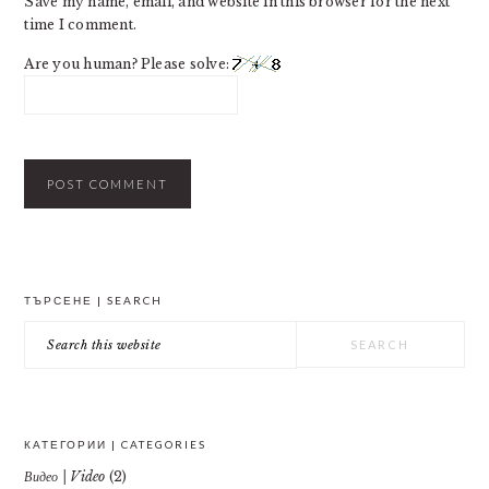
Save my name, email, and website in this browser for the next
time I comment.
Are you human? Please solve:
PRIMARY
ТЪРСЕНЕ | SEARCH
SIDEBAR
Search
this
website
КАТЕГОРИИ | CATEGORIES
Видео | Video
(2)