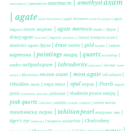
ахат
аметист | amethyst
аквамарин | aquamarine
| agate
ахат ботсвана | agate botswana
ахат българия | agate
ахат мароко | agate morocco
ахат с друза |
bulgaria
druzy agate
дендрит ахат |
гранати | Garnet
вогесит | vogesite
друза | druse
злато | gold
dendritic agate
камея | cameo
картини | paintings
кварц | quartz
кехлибар |
лабрадорит | labradorite
amber
ларимар | larimar
лунен
мъхов ахат | moss agate
обсидиан |
камък | Moonstone
опал | opal
перли | Pearls
Obsidian
оникс | onyx
пирит |
розов кварц |
родонит | rhodonite
pyrite
планински кристал
pink quartz
содалит | sodalite
сонора сънрайз | sonora sunrise
таитянска перла | tahitian pearl
тигрово око |
tiger's eye
халцедон | Chalcedony
тюркоаз | turquoise
яспис |