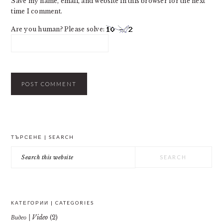
Save my name, email, and website in this browser for the next
time I comment.
Are you human? Please solve:
PRIMARY
ТЪРСЕНЕ | SEARCH
SIDEBAR
Search
this
website
КАТЕГОРИИ | CATEGORIES
Видео | Video
(2)