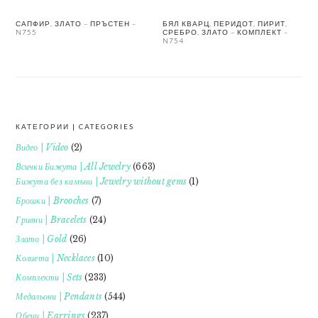
САПФИР, ЗЛАТО – ПРЪСТЕН –
БЯЛ КВАРЦ, ПЕРИДОТ, ПИРИТ,
N755
СРЕБРО, ЗЛАТО – КОМПЛЕКТ –
N754
КАТЕГОРИИ | CATEGORIES
FOOTER
Видео | Video
(2)
Всички Бижута | All Jewelry
(663)
Бижута без камъни | Jewelry without gems
(1)
Брошки | Brooches
(7)
Гривни | Bracelets
(24)
Злато | Gold
(26)
Колиета | Necklaces
(10)
Комплекти | Sets
(233)
Медальони | Pendants
(544)
Обеци | Earrings
(237)