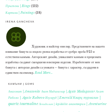
Пръстени | Rings
(212)
Картини | Paintings
(38)
IRENA GANCHEVA
Xудожник и майстор ювелир. Представените на вашето
внимание бижута са изцяло ръчна изработка от сребро проба 925 и
естествени камъни. Авторският дизайн, уникалните камъни и прецизната
изработка създават съвършени ювелирни изделия. Изработените от мен
бижута с авторски дизайн са уникати – бижута с характер, създадени в
единствен екземпляр.
Read More…
КАМЪНИ | GEMS
Ахат
Амазонит | Amazonite
Ахат Мадагаскар | Agate Madagascar
Кварц турмалин |
Рабово | Agate Rabovo
Изумруд | Emerald
quartz tourmaline
авантюрин | Aventurine
Лепидолит | lepidolite