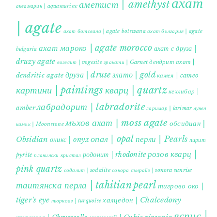
ахат
аметист | amethyst
аквамарин | aquamarine
| agate
ахат ботсвана | agate botswana
ахат българия | agate
ахат мароко | agate morocco
ахат с друза |
bulgaria
druzy agate
дендрит ахат |
гранати | Garnet
вогесит | vogesite
друза | druse
злато | gold
dendritic agate
камея | cameo
картини | paintings
кварц | quartz
кехлибар |
лабрадорит | labradorite
amber
ларимар | larimar
лунен
мъхов ахат | moss agate
обсидиан |
камък | Moonstone
опал | opal
перли | Pearls
Obsidian
оникс | onyx
пирит |
розов кварц |
родонит | rhodonite
pyrite
планински кристал
pink quartz
содалит | sodalite
сонора сънрайз | sonora sunrise
таитянска перла | tahitian pearl
тигрово око |
tiger's eye
халцедон | Chalcedony
тюркоаз | turquoise
яспис |