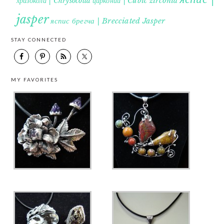
хризокола | Chrysocolla
цирконий | Cubic zirconia
jasper
яспис брегча | Brecciated Jasper
STAY CONNECTED
MY FAVORITES