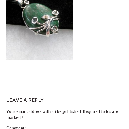
READER
LEAVE A REPLY
INTERACTIONS
Your email address will not be published.
Required fields are
marked
*
Comment
*