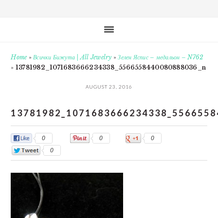
Home
»
Всички Бижута | All Jewelry
»
Зелен Яспис – медальон – N762
»
13781982_1071683666234338_5566558440080888036_n
AUGUST 23, 2016
13781982_1071683666234338_5566558
0
0
0
0