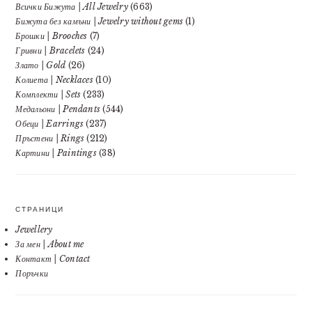
Всички Бижута | All Jewelry
(663)
Бижута без камъни | Jewelry without gems
(1)
Брошки | Brooches
(7)
Гривни | Bracelets
(24)
Злато | Gold
(26)
Колиета | Necklaces
(10)
Комплекти | Sets
(233)
Медальони | Pendants
(544)
Обеци | Earrings
(237)
Пръстени | Rings
(212)
Картини | Paintings
(38)
СТРАНИЦИ
Jewellery
За мен | About me
Контакт | Contact
Поръчки