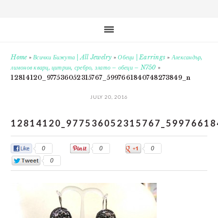
Home
»
Всички Бижута | All Jewelry
»
Обеци | Earrings
»
Александър,
лимонов кварц, цитрин, сребро, злато – обеци – N750
»
12814120_977536052315767_5997661840748273849_n
JULY 20, 2016
12814120_977536052315767_59976618
0
0
0
0