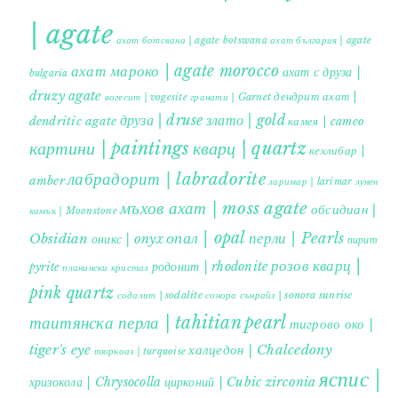
| agate
ахат ботсвана | agate botswana
ахат българия | agate
ахат мароко | agate morocco
ахат с друза |
bulgaria
druzy agate
дендрит ахат |
гранати | Garnet
вогесит | vogesite
друза | druse
злато | gold
dendritic agate
камея | cameo
картини | paintings
кварц | quartz
кехлибар |
лабрадорит | labradorite
amber
ларимар | larimar
лунен
мъхов ахат | moss agate
обсидиан |
камък | Moonstone
опал | opal
перли | Pearls
Obsidian
оникс | onyx
пирит |
розов кварц |
родонит | rhodonite
pyrite
планински кристал
pink quartz
содалит | sodalite
сонора сънрайз | sonora sunrise
таитянска перла | tahitian pearl
тигрово око |
tiger's eye
халцедон | Chalcedony
тюркоаз | turquoise
яспис |
хризокола | Chrysocolla
цирконий | Cubic zirconia