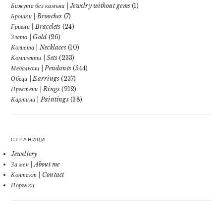
Бижута без камъни | Jewelry without gems
(1)
Брошки | Brooches
(7)
Гривни | Bracelets
(24)
Злато | Gold
(26)
Колиета | Necklaces
(10)
Комплекти | Sets
(233)
Медальони | Pendants
(544)
Обеци | Earrings
(237)
Пръстени | Rings
(212)
Картини | Paintings
(38)
СТРАНИЦИ
Jewellery
За мен | About me
Контакт | Contact
Поръчки