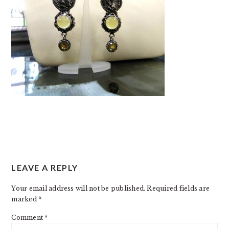
READER
LEAVE A REPLY
INTERACTIONS
Your email address will not be published.
Required fields are
marked
*
Comment
*