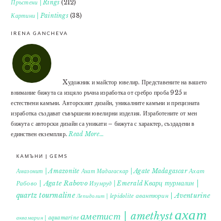
Пръстени | Rings
(212)
Картини | Paintings
(38)
IRENA GANCHEVA
Xудожник и майстор ювелир. Представените на вашето
внимание бижута са изцяло ръчна изработка от сребро проба 925 и
естествени камъни. Авторският дизайн, уникалните камъни и прецизната
изработка създават съвършени ювелирни изделия. Изработените от мен
бижута с авторски дизайн са уникати – бижута с характер, създадени в
единствен екземпляр.
Read More…
КАМЪНИ | GEMS
Ахат
Амазонит | Amazonite
Ахат Мадагаскар | Agate Madagascar
Кварц турмалин |
Рабово | Agate Rabovo
Изумруд | Emerald
quartz tourmaline
авантюрин | Aventurine
Лепидолит | lepidolite
ахат
аметист | amethyst
аквамарин | aquamarine