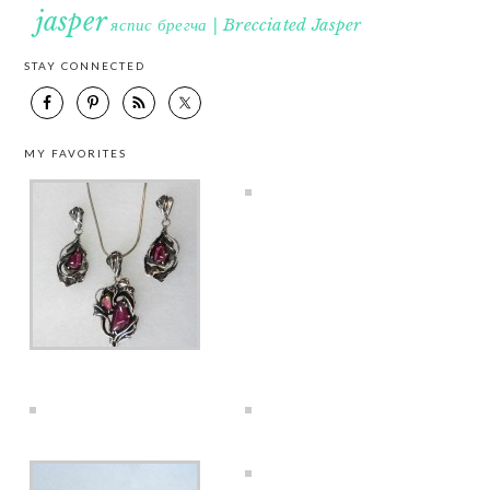
jasper
яспис брегча | Brecciated Jasper
STAY CONNECTED
MY FAVORITES