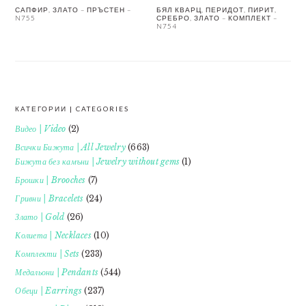
САПФИР, ЗЛАТО – ПРЪСТЕН –
БЯЛ КВАРЦ, ПЕРИДОТ, ПИРИТ,
N755
СРЕБРО, ЗЛАТО – КОМПЛЕКТ –
N754
КАТЕГОРИИ | CATEGORIES
FOOTER
Видео | Video
(2)
Всички Бижута | All Jewelry
(663)
Бижута без камъни | Jewelry without gems
(1)
Брошки | Brooches
(7)
Гривни | Bracelets
(24)
Злато | Gold
(26)
Колиета | Necklaces
(10)
Комплекти | Sets
(233)
Медальони | Pendants
(544)
Обеци | Earrings
(237)