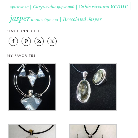
яспис |
хризокола | Chrysocolla
цирконий | Cubic zirconia
jasper
яспис брегча | Brecciated Jasper
STAY CONNECTED
MY FAVORITES