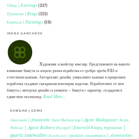
Обеци | Earrings
(237)
Пръстени | Rings
(212)
Картини | Paintings
(38)
IRENA GANCHEVA
Xудожник и майстор ювелир. Представените на вашето
внимание бижута са изцяло ръчна изработка от сребро проба 925 и
естествени камъни. Авторският дизайн, уникалните камъни и прецизната
изработка създават съвършени ювелирни изделия. Изработените от мен
бижута с авторски дизайн са уникати – бижута с характер, създадени в
единствен екземпляр.
Read More…
КАМЪНИ | GEMS
Ахат
Амазонит | Amazonite
Ахат Мадагаскар | Agate Madagascar
Кварц турмалин |
Рабово | Agate Rabovo
Изумруд | Emerald
quartz tourmaline
авантюрин | Aventurine
Лепидолит | lepidolite