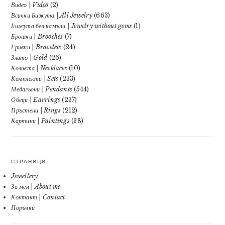
Видео | Video
(2)
Всички Бижута | All Jewelry
(663)
Бижута без камъни | Jewelry without gems
(1)
Брошки | Brooches
(7)
Гривни | Bracelets
(24)
Злато | Gold
(26)
Колиета | Necklaces
(10)
Комплекти | Sets
(233)
Медальони | Pendants
(544)
Обеци | Earrings
(237)
Пръстени | Rings
(212)
Картини | Paintings
(38)
СТРАНИЦИ
Jewellery
За мен | About me
Контакт | Contact
Поръчки