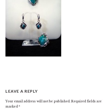
READER
LEAVE A REPLY
INTERACTIONS
Your email address will not be published.
Required fields are
marked
*