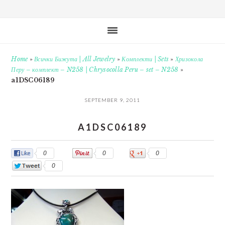
Home
»
Всички Бижута | All Jewelry
»
Комплекти | Sets
»
Хризокола
Перу – комплект – N258 | Chrysocolla Peru – set – N258
»
a1DSC06189
SEPTEMBER 9, 2011
A1DSC06189
0
0
0
0