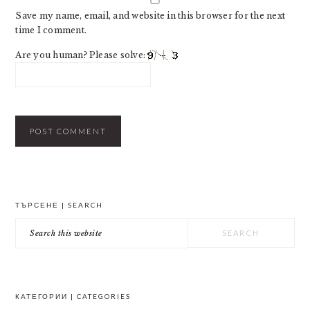
Save my name, email, and website in this browser for the next
time I comment.
Are you human? Please solve:
PRIMARY
ТЪРСЕНЕ | SEARCH
SIDEBAR
Search
this
website
КАТЕГОРИИ | CATEGORIES