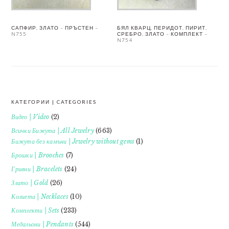
САПФИР, ЗЛАТО – ПРЪСТЕН –
БЯЛ КВАРЦ, ПЕРИДОТ, ПИРИТ,
N755
СРЕБРО, ЗЛАТО – КОМПЛЕКТ –
N754
КАТЕГОРИИ | CATEGORIES
FOOTER
Видео | Video
(2)
Всички Бижута | All Jewelry
(663)
Бижута без камъни | Jewelry without gems
(1)
Брошки | Brooches
(7)
Гривни | Bracelets
(24)
Злато | Gold
(26)
Колиета | Necklaces
(10)
Комплекти | Sets
(233)
Медальони | Pendants
(544)