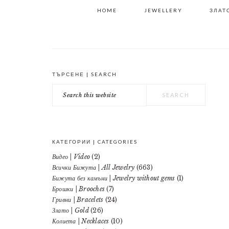
HOME
JEWELLERY
ЗЛАТО
ТЪРСЕНЕ | SEARCH
PRIMARY
Search
SIDEBAR
this
website
КАТЕГОРИИ | CATEGORIES
Видео | Video
(2)
Всички Бижута | All Jewelry
(663)
Бижута без камъни | Jewelry without gems
(1)
Брошки | Brooches
(7)
Гривни | Bracelets
(24)
Злато | Gold
(26)
Колиета | Necklaces
(10)