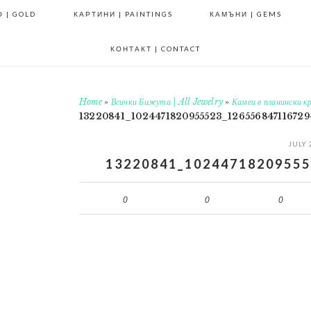
 | GOLD
КАРТИНИ | PAINTINGS
КАМЪНИ | GEMS
КОНТАКТ | CONTACT
Home
»
Всички Бижута | All Jewelry
»
Камеи в планински к
13220841_1024471820955523_12655684711672
JULY 
13220841_10244718209555
0
0
0