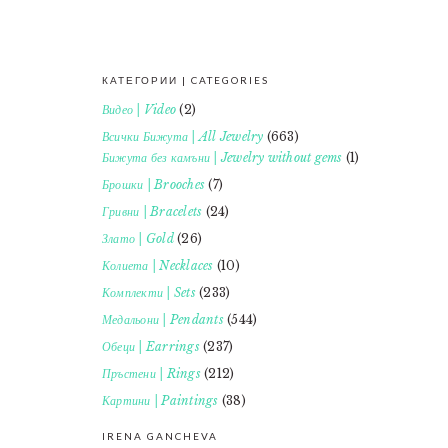
КАТЕГОРИИ | CATEGORIES
FOOTER
Видео | Video
(2)
Всички Бижута | All Jewelry
(663)
Бижута без камъни | Jewelry without gems
(1)
Брошки | Brooches
(7)
Гривни | Bracelets
(24)
Злато | Gold
(26)
Колиета | Necklaces
(10)
Комплекти | Sets
(233)
Медальони | Pendants
(544)
Обеци | Earrings
(237)
Пръстени | Rings
(212)
Картини | Paintings
(38)
IRENA GANCHEVA