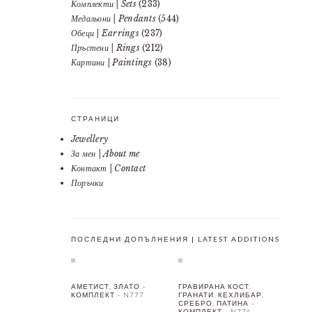
Комплекти | Sets
(233)
Медальони | Pendants
(544)
Обеци | Earrings
(237)
Пръстени | Rings
(212)
Картини | Paintings
(38)
СТРАНИЦИ
Jewellery
За мен | About me
Контакт | Contact
Поръчки
ПОСЛЕДНИ ДОПЪЛНЕНИЯ | LATEST ADDITIONS
АМЕТИСТ, ЗЛАТО –
ГРАВИРАНА КОСТ,
КОМПЛЕКТ – N777
ГРАНАТИ, КЕХЛИБАР,
СРЕБРО, ПАТИНА –
КОМПЛЕКТ – N776