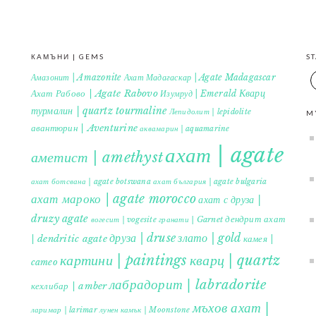
КАМЪНИ | GEMS
S
Амазонит | Amazonite
Ахат Мадагаскар | Agate Madagascar
Кварц
Ахат Рабово | Agate Rabovo
Изумруд | Emerald
турмалин | quartz tourmaline
Лепидолит | lepidolite
M
авантюрин | Aventurine
аквамарин | aquamarine
ахат | agate
аметист | amethyst
ахат ботсвана | agate botswana
ахат българия | agate bulgaria
ахат мароко | agate morocco
ахат с друза |
druzy agate
дендрит ахат
гранати | Garnet
вогесит | vogesite
друза | druse
злато | gold
| dendritic agate
камея |
картини | paintings
кварц | quartz
cameo
лабрадорит | labradorite
кехлибар | amber
мъхов ахат |
ларимар | larimar
лунен камък | Moonstone