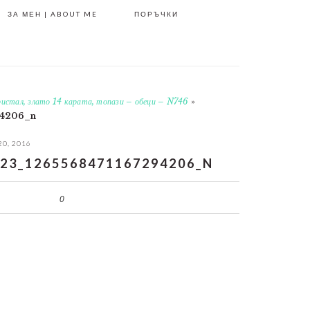
ЗА МЕН | ABOUT ME
ПОРЪЧКИ
ристал, злато 14 карата, топази – обеци – N746
»
94206_n
20, 2016
23_1265568471167294206_N
0