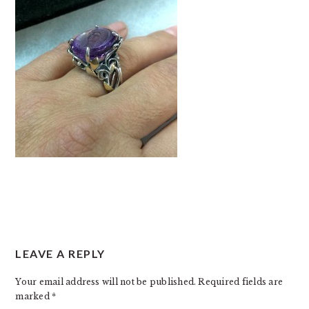
READER
LEAVE A REPLY
INTERACTIONS
Your email address will not be published.
Required fields are
marked
*