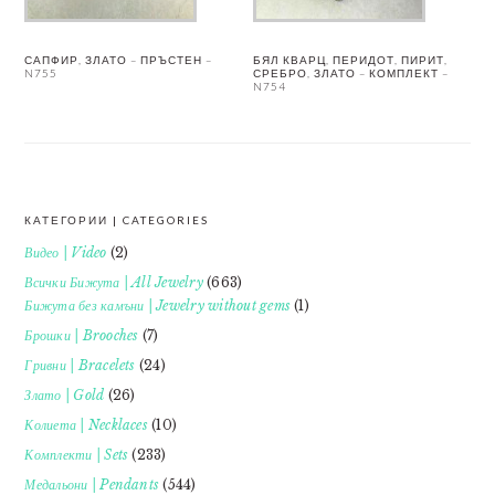
САПФИР, ЗЛАТО – ПРЪСТЕН –
БЯЛ КВАРЦ, ПЕРИДОТ, ПИРИТ,
N755
СРЕБРО, ЗЛАТО – КОМПЛЕКТ –
N754
КАТЕГОРИИ | CATEGORIES
FOOTER
Видео | Video
(2)
Всички Бижута | All Jewelry
(663)
Бижута без камъни | Jewelry without gems
(1)
Брошки | Brooches
(7)
Гривни | Bracelets
(24)
Злато | Gold
(26)
Колиета | Necklaces
(10)
Комплекти | Sets
(233)
Медальони | Pendants
(544)