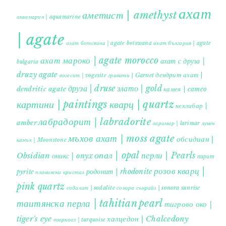
ахат
аметист | amethyst
аквамарин | aquamarine
| agate
ахат ботсвана | agate botswana
ахат българия | agate
ахат мароко | agate morocco
ахат с друза |
bulgaria
druzy agate
дендрит ахат |
гранати | Garnet
вогесит | vogesite
друза | druse
злато | gold
dendritic agate
камея | cameo
картини | paintings
кварц | quartz
кехлибар |
лабрадорит | labradorite
amber
ларимар | larimar
лунен
мъхов ахат | moss agate
обсидиан |
камък | Moonstone
опал | opal
перли | Pearls
Obsidian
оникс | onyx
пирит |
розов кварц |
родонит | rhodonite
pyrite
планински кристал
pink quartz
содалит | sodalite
сонора сънрайз | sonora sunrise
таитянска перла | tahitian pearl
тигрово око |
tiger's eye
халцедон | Chalcedony
тюркоаз | turquoise