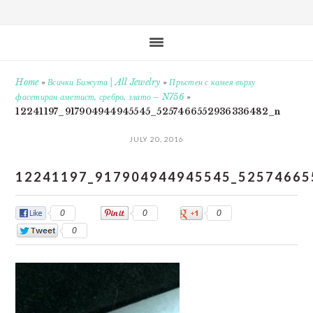
Home
»
Всички Бижута | All Jewelry
»
Пръстен с камея върху
фасетиран аметист, сребро, злато – N756
»
12241197_917904944945545_5257466552936336482_n
JULY 20, 2016
12241197_917904944945545_52574665
0
0
0
0