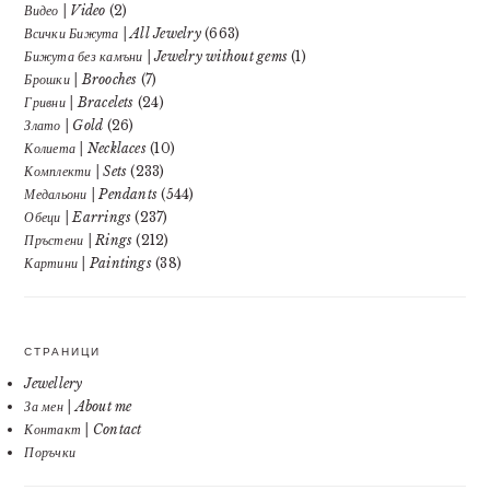
Видео | Video
(2)
Всички Бижута | All Jewelry
(663)
Бижута без камъни | Jewelry without gems
(1)
Брошки | Brooches
(7)
Гривни | Bracelets
(24)
Злато | Gold
(26)
Колиета | Necklaces
(10)
Комплекти | Sets
(233)
Медальони | Pendants
(544)
Обеци | Earrings
(237)
Пръстени | Rings
(212)
Картини | Paintings
(38)
СТРАНИЦИ
Jewellery
За мен | About me
Контакт | Contact
Поръчки