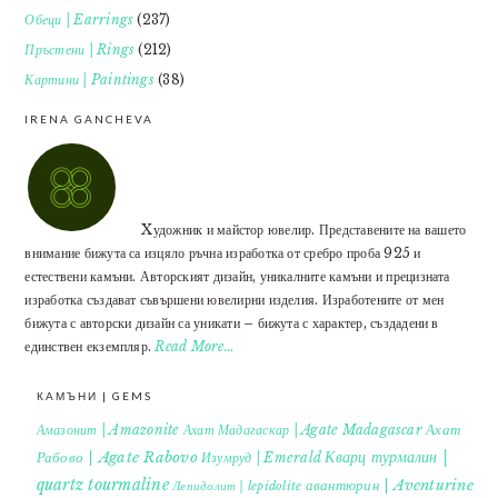
Обеци | Earrings
(237)
Пръстени | Rings
(212)
Картини | Paintings
(38)
IRENA GANCHEVA
Xудожник и майстор ювелир. Представените на вашето
внимание бижута са изцяло ръчна изработка от сребро проба 925 и
естествени камъни. Авторският дизайн, уникалните камъни и прецизната
изработка създават съвършени ювелирни изделия. Изработените от мен
бижута с авторски дизайн са уникати – бижута с характер, създадени в
единствен екземпляр.
Read More…
КАМЪНИ | GEMS
Ахат
Амазонит | Amazonite
Ахат Мадагаскар | Agate Madagascar
Кварц турмалин |
Рабово | Agate Rabovo
Изумруд | Emerald
quartz tourmaline
авантюрин | Aventurine
Лепидолит | lepidolite