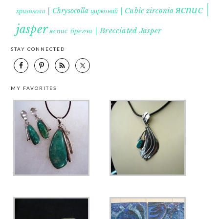
яспис |
хризокола | Chrysocolla
цирконий | Cubic zirconia
jasper
яспис брегча | Brecciated Jasper
STAY CONNECTED
MY FAVORITES